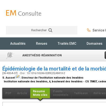
Rechercher
Service C
Rechercher
Actualités
Revues
Traités EMC
Domaines
ANESTHÉSIE-RÉANIMATION
Épidémiologie de la mortalité et de la morb
[36-400-A-07] - Doi : 10.1016/S0246-0289(25)48410-2
S. Ausset
:
Directeur de l'Institution nationale des Invalides
Institution nationale des Invalides, 6, boulevard des Invalides - CS 70807, cede
Résumé
Points
PDF
Article
Tableaux
Référen
Mots clés
essentiels