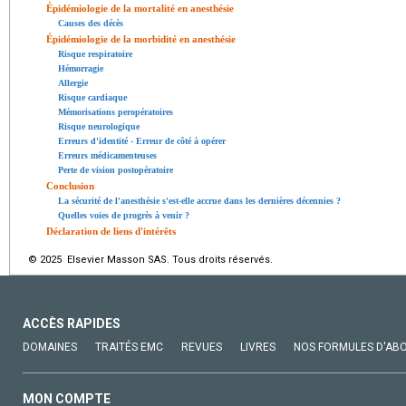
Épidémiologie de la mortalité en anesthésie
Causes des décès
Épidémiologie de la morbidité en anesthésie
Risque respiratoire
Hémorragie
Allergie
Risque cardiaque
Mémorisations peropératoires
Risque neurologique
Erreurs d'identité - Erreur de côté à opérer
Erreurs médicamenteuses
Perte de vision postopératoire
Conclusion
La sécurité de l'anesthésie s'est-elle accrue dans les dernières décennies ?
Quelles voies de progrès à venir ?
Déclaration de liens d'intérêts
© 2025 Elsevier Masson SAS. Tous droits réservés.
ACCÈS RAPIDES
DOMAINES
TRAITÉS EMC
REVUES
LIVRES
NOS FORMULES D'AB
MON COMPTE