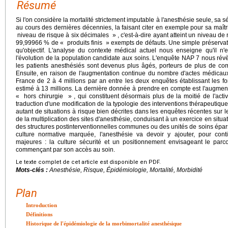
Résumé
Si l'on considère la mortalité strictement imputable à l'anesthésie seule, sa 
au cours des dernières décennies, la faisant citer en exemple pour sa maîtr
niveau de risque à six décimales » , c'est-à-dire ayant atteint un niveau de 
99,99966 % de « produits finis » exempts de défauts. Une simple préservatio
qu'objectif. L'analyse du contexte médical actuel nous enseigne qu'il n'
l'évolution de la population candidate aux soins. L'enquête NAP 7 nous rév
les patients anesthésiés sont devenus plus âgés, porteurs de plus de co
Ensuite, en raison de l'augmentation continue du nombre d'actes médicau
France de 2 à 4 millions par an entre les deux enquêtes établissant les fon
estimé à 13 millions. La dernière donnée à prendre en compte est l'augme
« hors chirurgie » , qui constituent désormais plus de la moitié de l'activ
traduction d'une modification de la typologie des interventions thérapeutiqu
autant de situations à risque bien décrites dans les enquêtes récentes sur les
de la multiplication des sites d'anesthésie, conduisant à un exercice en situati
des structures postinterventionnelles communes ou des unités de soins éparse
culture normative marquée, l'anesthésie va devoir y ajouter, pour cont
majeures : la culture sécurité et un positionnement envisageant le parc
commençant par son accès au soin.
Le texte complet de cet article est disponible en PDF.
Mots-clés :
Anesthésie, Risque, Épidémiologie, Mortalité, Morbidité
Plan
Introduction
Définitions
Historique de l'épidémiologie de la morbimortalité anesthésique