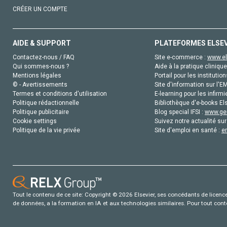
CRÉER UN COMPTE
AIDE & SUPPORT
PLATEFORMES ELSE
Contactez-nous / FAQ
Site e-commerce :
www.el
Qui sommes-nous ?
Aide à la pratique clinique
Mentions légales
Portail pour les institution
© - Avertissements
Site d'information sur l'E
Termes et conditions d'utilisation
E-learning pour les infirmi
Politique rédactionnelle
Bibliothèque d'e-books Els
Politique publicitaire
Blog special IFSI :
www.gen
Cookie settings
Suivez notre actualité sur
Politique de la vie privée
Site d'emploi en santé :
e
Tout le contenu de ce site: Copyright © 2026 Elsevier, ses concédants de licence e
de données, a la formation en IA et aux technologies similaires. Pour tout con