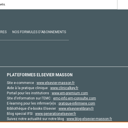
vés.
VRES
NOS FORMULES D'ABONNEMENTS
PLATEFORMES ELSEVIER MASSON
Site e-commerce :
www.elsevier-masson.fr
Aide à la pratique clinique :
www.clinicalkey.fr
Portail pour les institutions :
www.em-premium.com
Site d'information sur l'EMC :
emc-info.em-consulte.com
E-learning pour les infirmier(e)s :
pratique-infirmiere.com
Bibliothèque d'e-books Elsevier :
www.elsevierelibrary.fr
Blog special IFSI :
www.generationelsevier.fr
Suivez notre actualité sur notre blog :
www.blog-elsevier-masson.fr
Site d'emploi en santé :
emploisante.com