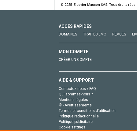
© 2025 Elsevier Masson SAS. Tous droits réser
ACCÈS RAPIDES
DOMAINES
TRAITÉS EMC
REVUES
LI
MON COMPTE
CRÉER UN COMPTE
AIDE & SUPPORT
Contactez-nous / FAQ
Qui sommes-nous ?
Mentions légales
© - Avertissements
Termes et conditions d'utilisation
Politique rédactionnelle
Politique publicitaire
Cookie settings
Politique de la vie privée