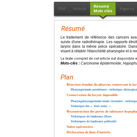
Résumé
PDF
Article
Figures
Mots clés
Résumé
Le traitement de référence des cancers ava
suivie d'une radiothérapie. Les rapports étroi
larynx dans la même pièce opératoire. Dans t
visant à rétablir l'étanchéité pharyngée et à re
Le texte complet de cet article est disponible 
Mots-clés :
Carcinome épidermoïde, Hypopha
Plan
Résection étendue du pharynx conservant le la
Pharyngectomie postérieure : technique chirurgica
Conservation du larynx impossible
Pharyngolaryngectomie totale circulaire : techniq
Technique des « trois trous »
Reconstruction des pertes de substance hypoph
Techniques de lambeaux libres
Techniques de lambeaux pédiculés
Suites opératoires
Déclaration de liens d'intérêts