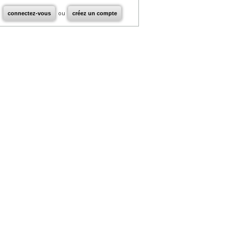
connectez-vous
ou
créez un compte