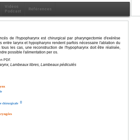
Vidéos
Références
Podcast
ncés de l'hypopharynx est chirurgical par pharyngectomie d'exérèse
ts entre larynx et hypopharynx rendent parfois nécessaire l'ablation du
ous les cas, une reconstruction de l'hypopharynx doit être réalisée,
ndre possible l'alimentation per os.
en PDF.
rynx, Lambeaux libres, Lambeaux pédiculés
rynx
le
[
]
ue chirurgicale
aryngées