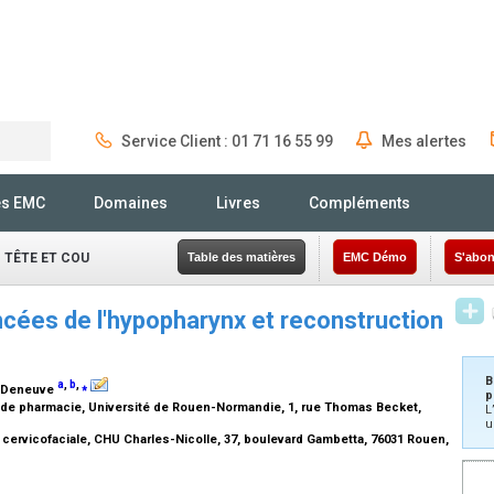
Service Client : 01 71 16 55 99
Mes alertes
Rechercher
és EMC
Domaines
Livres
Compléments
 TÊTE ET COU
Table des matières
EMC Démo
S'abon
cées de l'hypopharynx et reconstruction
B
a
,
b
,
⁎
. Deneuve
p
 de pharmacie, Université de Rouen-Normandie, 1, rue Thomas Becket,
L
u
 cervicofaciale, CHU Charles-Nicolle, 37, boulevard Gambetta, 76031 Rouen,