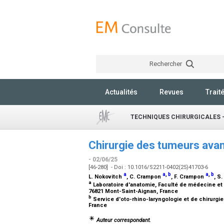
Rechercher
Actualités
Revues
Trait
TECHNIQUES CHIRURGICALES -
Chirurgie des tumeurs avan
- 02/06/25
[46-280] - Doi : 10.1016/S2211-0402(25)41703-6
a
a
,
b
a
,
b
L. Nokovitch
, C. Crampon
, F. Crampon
, S
a
Laboratoire d'anatomie, Faculté de médecine et
76821 Mont-Saint-Aignan, France
b
Service d'oto-rhino-laryngologie et de chirurgie
France
Auteur correspondant.