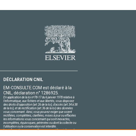
DÉCLARATION CNIL
EM-CONSULTE.COM est déclaré à la
CNIL, déclaration n° 1286925.
En application de la loi nº78-17 du 6 janvier 1978 relative à
l'informatique, aux fichiers et aux libertés, vous disposez
des droits d'opposition (art.26 de la loi), d'accès (art.34 à 38
de la loi), et de rectification (art.36 de la loi) des données
vous concernant. Ainsi, vous pouvez exiger que soient
rectifiées, complétées, clarifiées, mises à jour ou effacées
les informations vous concernant qui sont inexactes,
incomplètes, équivoques, périmées ou dont la collecte ou
l'utilisation ou la conservation est interdite.
Les informations personnelles concernant les visiteurs de
notre site, y compris leur identité, sont confidentielles.