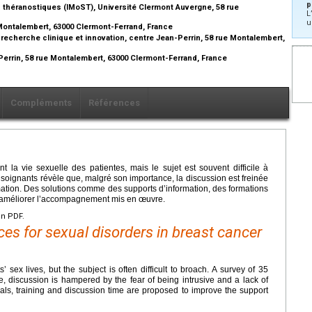
p
 théranostiques (IMoST), Université Clermont Auvergne, 58 rue
L
u
 Montalembert, 63000 Clermont-Ferrand, France
echerche clinique et innovation, centre Jean-Perrin, 58 rue Montalembert,
Perrin, 58 rue Montalembert, 63000 Clermont-Ferrand, France
Compléments
Références
t la vie sexuelle des patientes, mais le sujet est souvent difficile à
soignants révèle que, malgré son importance, la discussion est freinée
rmation. Des solutions comme des supports d’information, des formations
 améliorer l’accompagnement mis en œuvre.
en PDF.
ces for sexual disorders in breast cancer
’ sex lives, but the subject is often difficult to broach. A survey of 35
ce, discussion is hampered by the fear of being intrusive and a lack of
ials, training and discussion time are proposed to improve the support