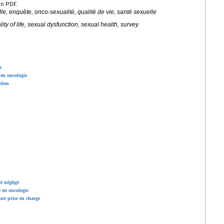
en PDF.
le, enquête, onco-sexualité, qualité de vie, santé sexuelle
ity of life, sexual dysfunction, sexual health, survey
e
 en oncologie
tion
et négligé
e en oncologie
ure prise en charge