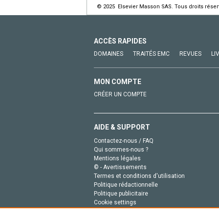
© 2025 Elsevier Masson SAS. Tous droits réser
ACCÈS RAPIDES
DOMAINES
TRAITÉS EMC
REVUES
LI
MON COMPTE
CRÉER UN COMPTE
AIDE & SUPPORT
Contactez-nous / FAQ
Qui sommes-nous ?
Mentions légales
© - Avertissements
Termes et conditions d'utilisation
Politique rédactionnelle
Politique publicitaire
Cookie settings
Politique de la vie privée