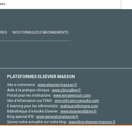
vés.
VRES
NOS FORMULES D'ABONNEMENTS
PLATEFORMES ELSEVIER MASSON
Site e-commerce :
www.elsevier-masson.fr
Aide à la pratique clinique :
www.clinicalkey.fr
Portail pour les institutions :
www.em-premium.com
Site d'information sur l'EMC :
emc-info.em-consulte.com
E-learning pour les infirmier(e)s :
pratique-infirmiere.com
Bibliothèque d'e-books Elsevier :
www.elsevierelibrary.fr
Blog special IFSI :
www.generationelsevier.fr
Suivez notre actualité sur notre blog :
www.blog-elsevier-masson.fr
Site d'emploi en santé :
emploisante.com