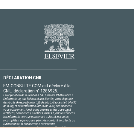
DÉCLARATION CNIL
EM-CONSULTE.COM est déclaré à la
CNIL, déclaration n° 1286925.
En application de la loi nº78-17 du 6 janvier 1978 relative à
l'informatique, aux fichiers et aux libertés, vous disposez
des droits d'opposition (art.26 de la loi), d'accès (art.34 à 38
de la loi), et de rectification (art.36 de la loi) des données
vous concernant. Ainsi, vous pouvez exiger que soient
rectifiées, complétées, clarifiées, mises à jour ou effacées
les informations vous concernant qui sont inexactes,
incomplètes, équivoques, périmées ou dont la collecte ou
l'utilisation ou la conservation est interdite.
Les informations personnelles concernant les visiteurs de
notre site, y compris leur identité, sont confidentielles.