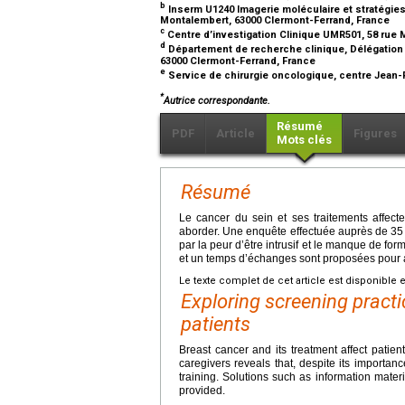
b
Inserm U1240 Imagerie moléculaire et stratégies
Montalembert, 63000 Clermont-Ferrand, France
c
Centre d’investigation Clinique UMR501, 58 rue
d
Département de recherche clinique, Délégation r
63000 Clermont-Ferrand, France
e
Service de chirurgie oncologique, centre Jean-
*
Autrice correspondante.
Résumé
PDF
Article
Figures
Mots clés
Résumé
Le cancer du sein et ses traitements affecten
aborder. Une enquête effectuée auprès de 35 
par la peur d’être intrusif et le manque de fo
et un temps d’échanges sont proposées pour
Le texte complet de cet article est disponible 
Exploring screening practi
patients
Breast cancer and its treatment affect patients
caregivers reveals that, despite its importan
training. Solutions such as information mater
provided.