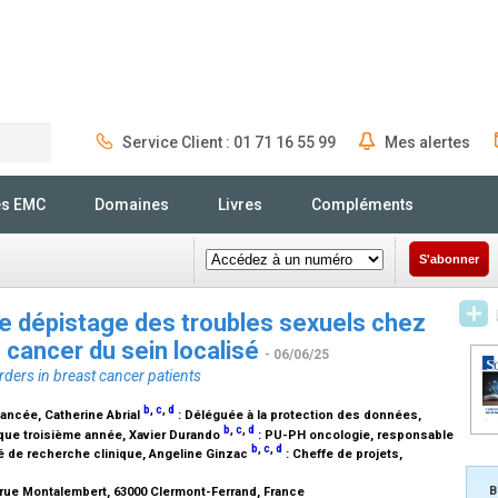
Service Client : 01 71 16 55 99
Mes alertes
Rechercher
és EMC
Domaines
Livres
Compléments
S'abonner
de dépistage des troubles sexuels chez
n cancer du sein localisé
- 06/06/25
rders in breast cancer patients
b
,
c
,
d
avancée
, Catherine Abrial
:
Déléguée à la protection des données
,
b
,
c
,
d
ique troisième année
, Xavier Durando
:
PU-PH oncologie, responsable
b
,
c
,
d
é de recherche clinique
, Angeline Ginzac
:
Cheffe de projets
,
B
8 rue Montalembert, 63000 Clermont-Ferrand, France