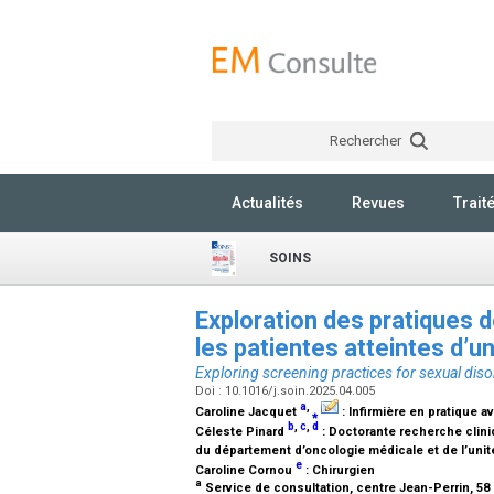
Rechercher
Actualités
Revues
Trait
SOINS
Exploration des pratiques 
les patientes atteintes d’u
Exploring screening practices for sexual diso
Doi : 10.1016/j.soin.2025.04.005
a
,
Caroline Jacquet
⁎
:
Infirmière en pratique 
b
,
c
,
d
Céleste Pinard
:
Doctorante recherche clin
du département d’oncologie médicale et de l’unit
e
Caroline Cornou
:
Chirurgien
a
Service de consultation, centre Jean-Perrin, 5