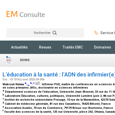
Rechercher
Service C
Rechercher
Actualités
Revues
Traités EMC
Domaines
SOINS
L’éducation à la santé : l’ADN des infirmier(
Doi : 10.1016/j.soin.2025.04.006
a
,
b
,
c
Mabrouk Nekaa
⁎
,
:
Infirmier PhD, maître de conférences en sciences d
en soins primaires ,MSc, doctorante en sciences infirmières
a
Département sciences de l’éducation, Université Jean-Monnet, 33 rue du 11-
b
Laboratoire Éducation, cultures, politiques, Université Lumière Lyon 2, 86 rue 
c
Institut de recherche universitaire Presage, 10 rue de la Marandière, 42270 Sa
d
Cabinet de médecine générale, 81 rue des Canadiens, 76420 Bihorel, France
e
Association Asalée, 70 rue du Commerce, 79170 Brioux-sur-Boutonne, France
f
Faculté des sciences de la santé, 125 rue Université, pièce 242, Ottawa, Canad