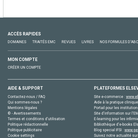
ACCÈS RAPIDES
DOMAINES
TRAITÉS EMC
REVUES
LIVRES
NOS FORMULES D'AB
MON COMPTE
CRÉER UN COMPTE
AIDE & SUPPORT
PLATEFORMES ELSE
Contactez-nous / FAQ
Site e-commerce :
www.el
Qui sommes-nous ?
Aide à la pratique clinique
Mentions légales
Portail pour les institution
© - Avertissements
Site d'information sur l'E
Termes et conditions d'utilisation
E-learning pour les infirmi
Politique rédactionnelle
Bibliothèque d'e-books Els
Politique publicitaire
Blog special IFSI :
www.gen
Cookie settings
Suivez notre actualité sur