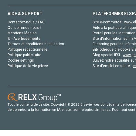
AIDE & SUPPORT
PLATEFORMES ELSE
Contactez-nous / FAQ
Site e-commerce :
www.el
Qui sommes-nous ?
Aide à la pratique clinique
Mentions légales
Portail pour les institution
© - Avertissements
Site d'information sur l'E
Termes et conditions d'utilisation
E-learning pour les infirmi
Politique rédactionnelle
Bibliothèque d'e-books Els
Politique publicitaire
Blog special IFSI :
www.gen
Cookie settings
Suivez notre actualité sur
Politique de la vie privée
Site d'emploi en santé :
e
Tout le contenu de ce site: Copyright © 2026 Elsevier, ses concédants de licence e
de données, a la formation en IA et aux technologies similaires. Pour tout con