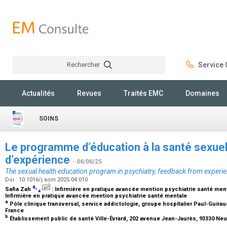
Rechercher
Service C
Rechercher
Actualités
Revues
Traités EMC
Domaines
SOINS
Le programme d’éducation à la santé sexuell
d’expérience
- 06/06/25
The sexual health education program in psychiatry, feedback from experi
Doi : 10.1016/j.soin.2025.04.010
a
,
Safia Zah
⁎
:
Infirmière en pratique avancée mention psychiatrie santé men
Infirmière en pratique avancée mention psychiatrie santé mentale
a
Pôle clinique transversal, service addictologie, groupe hospitalier Paul-Guiraud
France
b
Établissement public de santé Ville-Évrard, 202 avenue Jean-Jaurès, 93330 Neu