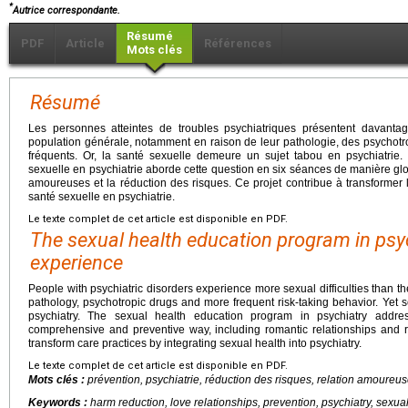
*
Autrice correspondante.
Résumé
PDF
Article
Références
Mots clés
Résumé
Les personnes atteintes de troubles psychiatriques présentent davantag
population générale, notamment en raison de leur pathologie, des psychot
fréquents. Or, la santé sexuelle demeure un sujet tabou en psychiatrie
sexuelle en psychiatrie aborde cette question en six séances de manière glob
amoureuses et la réduction des risques. Ce projet contribue à transformer 
santé sexuelle en psychiatrie.
Le texte complet de cet article est disponible en PDF.
The sexual health education program in psy
experience
People with psychiatric disorders experience more sexual difficulties than the
pathology, psychotropic drugs and more frequent risk-taking behavior. Yet 
psychiatry. The sexual health education program in psychiatry addre
comprehensive and preventive way, including romantic relationships and ris
transform care practices by integrating sexual health into psychiatry.
Le texte complet de cet article est disponible en PDF.
Mots clés :
prévention, psychiatrie, réduction des risques, relation amoureus
Keywords :
harm reduction, love relationships, prevention, psychiatry, sexua