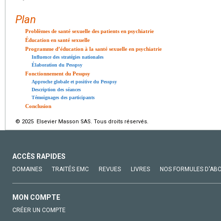
Plan
Problèmes de santé sexuelle des patients en psychiatrie
Éducation en santé sexuelle
Programme d’éducation à la santé sexuelle en psychiatrie
Influence des stratégies nationales
Élaboration du Pesspsy
Fonctionnement du Pesspsy
Approche globale et positive du Pesspsy
Description des séances
Témoignages des participants
Conclusion
© 2025 Elsevier Masson SAS. Tous droits réservés.
ACCÈS RAPIDES
DOMAINES
TRAITÉS EMC
REVUES
LIVRES
NOS FORMULES D'AB
MON COMPTE
CRÉER UN COMPTE