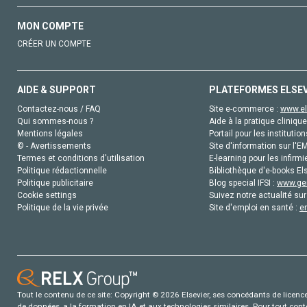
MON COMPTE
CRÉER UN COMPTE
AIDE & SUPPORT
PLATEFORMES ELSE
Contactez-nous / FAQ
Site e-commerce :
www.el
Qui sommes-nous ?
Aide à la pratique clinique
Mentions légales
Portail pour les institution
© - Avertissements
Site d'information sur l'E
Termes et conditions d'utilisation
E-learning pour les infirmi
Politique rédactionnelle
Bibliothèque d'e-books Els
Politique publicitaire
Blog special IFSI :
www.gen
Cookie settings
Suivez notre actualité sur
Politique de la vie privée
Site d'emploi en santé :
e
Tout le contenu de ce site: Copyright © 2026 Elsevier, ses concédants de licence e
de données, a la formation en IA et aux technologies similaires. Pour tout con