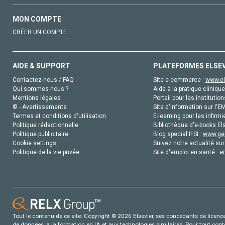
MON COMPTE
CRÉER UN COMPTE
AIDE & SUPPORT
PLATEFORMES ELSE
Contactez-nous / FAQ
Site e-commerce :
www.el
Qui sommes-nous ?
Aide à la pratique clinique
Mentions légales
Portail pour les institution
© - Avertissements
Site d'information sur l'E
Termes et conditions d'utilisation
E-learning pour les infirmi
Politique rédactionnelle
Bibliothèque d'e-books Els
Politique publicitaire
Blog special IFSI :
www.gen
Cookie settings
Suivez notre actualité sur
Politique de la vie privée
Site d'emploi en santé :
e
Tout le contenu de ce site: Copyright © 2026 Elsevier, ses concédants de licence e
de données, a la formation en IA et aux technologies similaires. Pour tout con