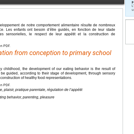
p
L
u
développement de notre comportement alimentaire résulte de nombreux
ce. Les enfants ont besoin d’être guidés, en fonction de leur stade
s sensorielles, le respect de leur appétit et la construction de
en PDF.
ation from conception to primary school
ly childhood, the development of our eating behavior is the result of
be guided, according to their stage of development, through sensory
 construction of healthy food representations.
en PDF.
 plaisir, pratique parentale, régulation de l’appétit
ting behavior, parenting, pleasure