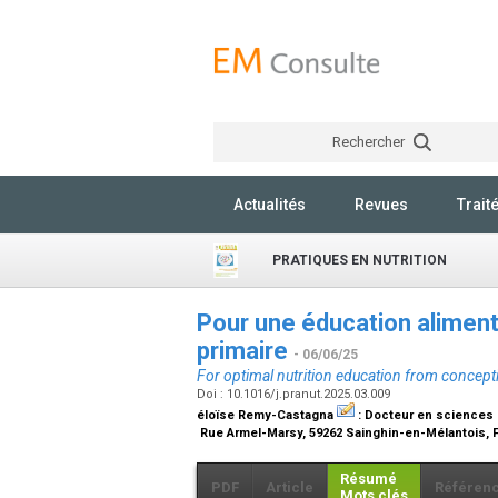
Rechercher
Actualités
Revues
Trait
PRATIQUES EN NUTRITION
Pour une éducation alimenta
primaire
- 06/06/25
For optimal nutrition education from concept
Doi : 10.1016/j.pranut.2025.03.009
éloïse Remy-Castagna
:
Docteur en sciences 
Rue Armel-Marsy, 59262 Sainghin-en-Mélantois, 
Résumé
PDF
Article
Référen
Mots clés