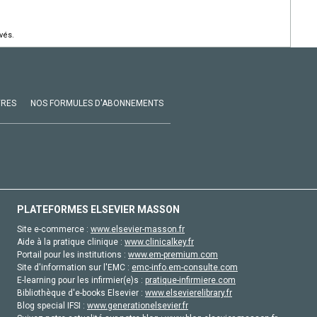
vés.
VRES
NOS FORMULES D'ABONNEMENTS
PLATEFORMES ELSEVIER MASSON
Site e-commerce :
www.elsevier-masson.fr
Aide à la pratique clinique :
www.clinicalkey.fr
Portail pour les institutions :
www.em-premium.com
Site d'information sur l'EMC :
emc-info.em-consulte.com
E-learning pour les infirmier(e)s :
pratique-infirmiere.com
Bibliothèque d'e-books Elsevier :
www.elsevierelibrary.fr
Blog special IFSI :
www.generationelsevier.fr