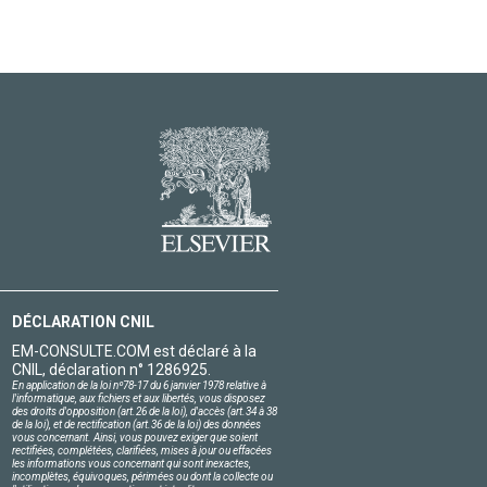
DÉCLARATION CNIL
EM-CONSULTE.COM est déclaré à la
CNIL, déclaration n° 1286925.
En application de la loi nº78-17 du 6 janvier 1978 relative à
l'informatique, aux fichiers et aux libertés, vous disposez
des droits d'opposition (art.26 de la loi), d'accès (art.34 à 38
de la loi), et de rectification (art.36 de la loi) des données
vous concernant. Ainsi, vous pouvez exiger que soient
rectifiées, complétées, clarifiées, mises à jour ou effacées
les informations vous concernant qui sont inexactes,
incomplètes, équivoques, périmées ou dont la collecte ou