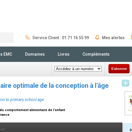
Service Client : 01 71 16 55 99
Mes alertes
Rechercher
és EMC
Domaines
Livres
Compléments
S'abonner
ire optimale de la conception à l’âge
ion to primary school age
du comportement alimentaire de l’enfant
France
ces
B