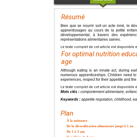
Résumé
Bien que se nourrir soit un acte inné, le 
apprentissages au cours de la petite enfan
développemental, à travers des expérience
représentations alimentaires saines.
Le texte complet de cet article est disponible 
For optimal nutrition educ
age
Although eating is an innate act, during ear
numerous apprenticeships. Children need to 
experiences, respect for their appetite and the
Le texte complet de cet article est disponible 
Mots clés :
comportement alimentaire, enfance,
Keywords :
appetite regulation, childhood, ea
Plan
À la naissance
De la diversification alimentaire jusqu’à 1 an
De 1 à 3 ans
Vers l’âge de 3 ans