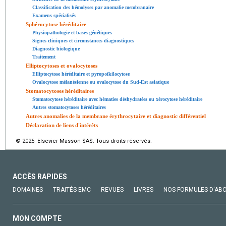
Classification des hémolyses par anomalie membranaire
Examens spécialisés
Sphérocytose héréditaire
Physiopathologie et bases génétiques
Signes cliniques et circonstances diagnostiques
Diagnostic biologique
Traitement
Elliptocytoses et ovalocytoses
Elliptocytose héréditaire et pyropoïkilocytose
Ovalocytose mélanésienne ou ovalocytose du Sud-Est asiatique
Stomatocytoses héréditaires
Stomatocytose héréditaire avec hématies déshydratées ou xérocytose héréditaire
Autres stomatocytoses héréditaires
Autres anomalies de la membrane érythrocytaire et diagnostic différentiel
Déclaration de liens d'intérêts
© 2025 Elsevier Masson SAS. Tous droits réservés.
ACCÈS RAPIDES
DOMAINES
TRAITÉS EMC
REVUES
LIVRES
NOS FORMULES D'AB
MON COMPTE