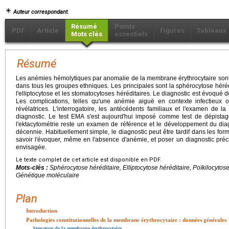
Auteur correspondant.
Résumé
Points
PDF
Article
Figures
Tableaux
Mots clés
essentiels
Résumé
Les anémies hémolytiques par anomalie de la membrane érythrocytaire sont
dans tous les groupes ethniques. Les principales sont la sphérocytose héréd
l'elliptocytose et les stomatocytoses héréditaires. Le diagnostic est évoqué
Les complications, telles qu'une anémie aiguë en contexte infectieux ou
révélatrices. L'interrogatoire, les antécédents familiaux et l'examen de la
diagnostic. Le test EMA s'est aujourd'hui imposé comme test de dépistag
l'ektacytométrie reste un examen de référence et le développement du dia
décennie. Habituellement simple, le diagnostic peut être tardif dans les for
savoir l'évoquer, même en l'absence d'anémie, et poser un diagnostic préci
envisagée.
Le texte complet de cet article est disponible en PDF.
Mots-clés :
Sphérocytose héréditaire, Elliptocytose héréditaire, Poïkilocytos
Génétique moléculaire
Plan
Introduction
Pathologies constitutionnelles de la membrane érythrocytaire : données générales
Structure de la membrane érythrocytaire