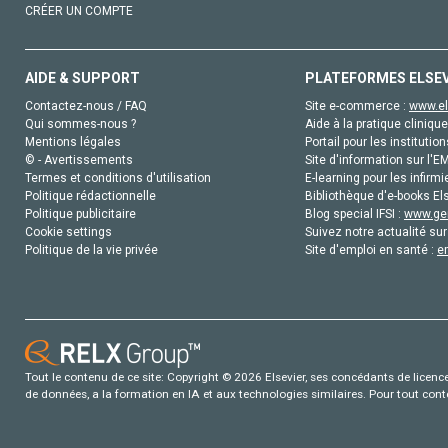
CRÉER UN COMPTE
AIDE & SUPPORT
PLATEFORMES ELSE
Contactez-nous / FAQ
Site e-commerce :
www.el
Qui sommes-nous ?
Aide à la pratique clinique
Mentions légales
Portail pour les institution
© - Avertissements
Site d'information sur l'E
Termes et conditions d'utilisation
E-learning pour les infirmi
Politique rédactionnelle
Bibliothèque d'e-books Els
Politique publicitaire
Blog special IFSI :
www.gen
Cookie settings
Suivez notre actualité sur
Politique de la vie privée
Site d'emploi en santé :
e
Tout le contenu de ce site: Copyright © 2026 Elsevier, ses concédants de licence e
de données, a la formation en IA et aux technologies similaires. Pour tout con