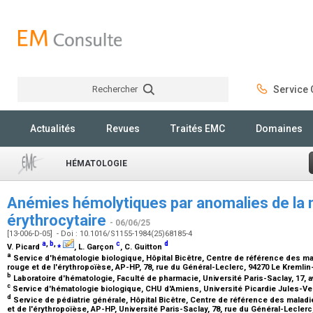
Rechercher
Service C
Rechercher
Actualités
Revues
Traités EMC
Domaines
HÉMATOLOGIE
Anémies hémolytiques par anomalies de l
érythrocytaire
- 06/06/25
[13-006-D-05] - Doi : 10.1016/S1155-1984(25)68185-4
a
,
b
,
⁎
c
d
V. Picard
, L. Garçon
, C. Guitton
a
Service d'hématologie biologique, Hôpital Bicêtre, Centre de référence des ma
rouge et de l'érythropoïèse, AP-HP, 78, rue du Général-Leclerc, 94270 Le Kremlin
b
Laboratoire d'hématologie, Faculté de pharmacie, Université Paris-Saclay, 17,
c
Service d'hématologie biologique, CHU d'Amiens, Université Picardie Jules-V
d
Service de pédiatrie générale, Hôpital Bicêtre, Centre de référence des maladi
et de l'érythropoïèse, AP-HP, Université Paris-Saclay, 78, rue du Général-Lecler