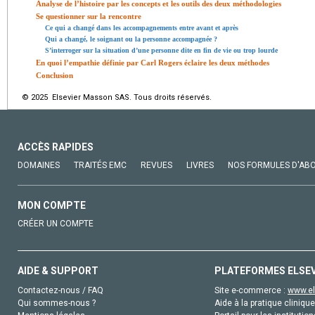
Analyse de l’histoire par les concepts et les outils des deux méthodologies
Se questionner sur la rencontre
Ce qui a changé dans les accompagnements entre avant et après
Qui a changé, le soignant ou la personne accompagnée ?
S’interroger sur la situation d’une personne dite en fin de vie ou trop lourde
En quoi l’empathie définie par Carl Rogers éclaire les deux méthodes
Conclusion
© 2025 Elsevier Masson SAS. Tous droits réservés.
ACCÈS RAPIDES
DOMAINES
TRAITÉS EMC
REVUES
LIVRES
NOS FORMULES D'AB
MON COMPTE
CRÉER UN COMPTE
AIDE & SUPPORT
PLATEFORMES ELSE
Contactez-nous / FAQ
Site e-commerce :
www.el
Qui sommes-nous ?
Aide à la pratique clinique