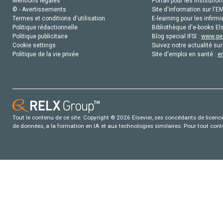
Mentions légales
Portail pour les institution
© - Avertissements
Site d'information sur l'E
Termes et conditions d'utilisation
E-learning pour les infirmi
Politique rédactionnelle
Bibliothèque d'e-books Els
Politique publicitaire
Blog special IFSI :
www.gen
Cookie settings
Suivez notre actualité sur
Politique de la vie privée
Site d'emploi en santé :
e
Tout le contenu de ce site: Copyright © 2026 Elsevier, ses concédants de licence e
de données, a la formation en IA et aux technologies similaires. Pour tout con