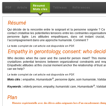
Résumé
PDF
Article
Tableaux
Références
Mots clés
Résumé
Qui décide de la rencontre entre le soignant et la personne soignée ? 
contact cristallise les potentielles tensions entre les contraintes organisatio
personne âgée. Les attitudes empathiques, dans cet instant crucial,
l’accompagnement dans une approche humaniste. Comment ?
Le texte complet de cet article est disponible en PDF.
Empathy in gerontology, consent: who deci
Who decides when the carer and the cared-for person meet? This mome
crystallizes potential tensions between organizational constraints and res
Empathetic attitudes at this crucial moment anchor the relationship of trust
can we help?
Le texte complet de cet article est disponible en PDF.
®
Mots clés :
empathie, Humanitude
, personne âgée, soin humaniste, Valida
®
Keywords :
elderly person, empathy, humanistic care, Humanitude
, Validat
Plan
Histoire expérientielle avec des élèves aides-soignants lors d’un encadrement clini