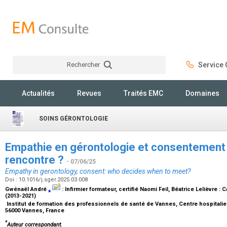
Rechercher
Service C
Rechercher
Actualités
Revues
Traités EMC
Domaines
SOINS GÉRONTOLOGIE
Empathie en gérontologie et consentement :
rencontre ?
- 07/06/25
Empathy in gerontology, consent: who decides when to meet?
Doi : 10.1016/j.sger.2025.03.008
Gwénaël André
⁎
:
Infirmier formateur, certifié Naomi Feil
, Béatrice Lelièvre :
C
(2013-2021)
Institut de formation des professionnels de santé de Vannes, Centre hospitalier
56000 Vannes, France
*
Auteur correspondant.