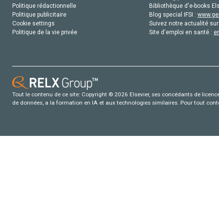
Politique rédactionnelle
Bibliothèque d'e-books Els
Politique publicitaire
Blog special IFSI :
www.gen
Cookie settings
Suivez notre actualité sur
Politique de la vie privée
Site d'emploi en santé :
e
Tout le contenu de ce site: Copyright © 2026 Elsevier, ses concédants de licence e
de données, a la formation en IA et aux technologies similaires. Pour tout con