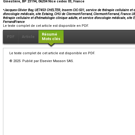
Ginestière, BP 23194, 06204 Nice cedex 03, France
⁎
Jacques-Olivier Bay, UE7453 CHELTER, Inserm CIC-501, service de thérapie cellulaire et d
d’oncologie médicale, site Estaing, CHU de Clermont-Ferrand, Clermont-Ferrand, France.
thérapie cellulaire et d’hématologie clinique adulte, et service d’oncologie médicale, sit
FerrandFrance
Le texte complet de cet article est disponible en PDF.
Résumé
PDF
Article
Mots clés
Le texte complet de cet article est disponible en PDF.
© 2025 Publié par Elsevier Masson SAS.