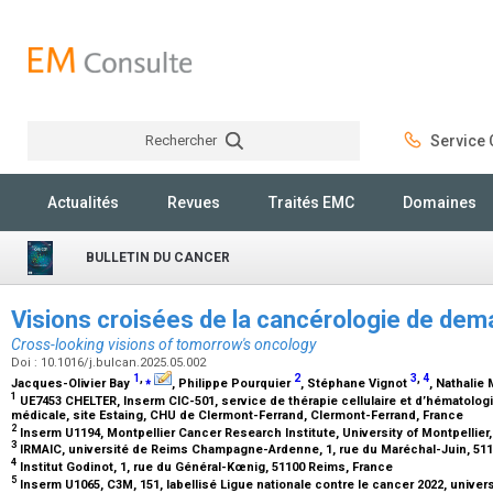
Rechercher
Service C
Rechercher
Actualités
Revues
Traités EMC
Domaines
BULLETIN DU CANCER
Visions croisées de la cancérologie de dem
Cross-looking visions of tomorrow's oncology
Doi : 10.1016/j.bulcan.2025.05.002
1
,
⁎
2
3
,
4
Jacques-Olivier Bay
, Philippe Pourquier
, Stéphane Vignot
, Nathalie
1
UE7453 CHELTER, Inserm CIC-501, service de thérapie cellulaire et d’hématologie
médicale, site Estaing, CHU de Clermont-Ferrand, Clermont-Ferrand, France
2
Inserm U1194, Montpellier Cancer Research Institute, University of Montpellier,
3
IRMAIC, université de Reims Champagne-Ardenne, 1, rue du Maréchal-Juin, 51
4
Institut Godinot, 1, rue du Général-Kœnig, 51100 Reims, France
5
Inserm U1065, C3M, 151, labellisé Ligue nationale contre le cancer 2022, univer