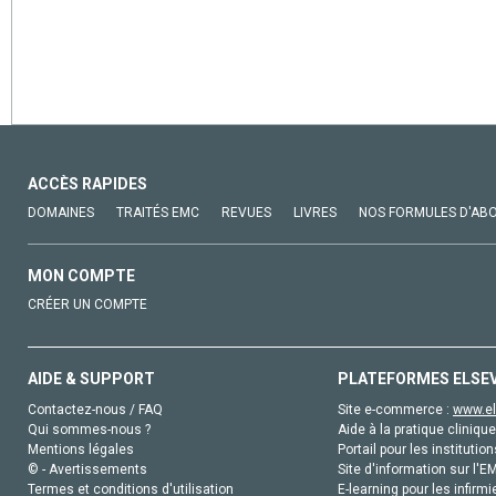
ACCÈS RAPIDES
DOMAINES
TRAITÉS EMC
REVUES
LIVRES
NOS FORMULES D'AB
MON COMPTE
CRÉER UN COMPTE
AIDE & SUPPORT
PLATEFORMES ELSE
Contactez-nous / FAQ
Site e-commerce :
www.el
Qui sommes-nous ?
Aide à la pratique clinique
Mentions légales
Portail pour les institution
© - Avertissements
Site d'information sur l'E
Termes et conditions d'utilisation
E-learning pour les infirmi