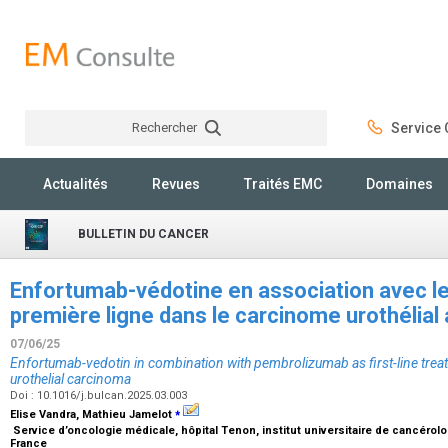
Rechercher
Service C
Rechercher
Actualités
Revues
Traités EMC
Domaines
BULLETIN DU CANCER
Enfortumab-védotine en association avec l
première ligne dans le carcinome urothélia
07/06/25
Enfortumab-vedotin in combination with pembrolizumab as first-line tre
urothelial carcinoma
Doi : 10.1016/j.bulcan.2025.03.003
⁎
Elise Vandra, Mathieu Jamelot
Service d’oncologie médicale, hôpital Tenon, institut universitaire de cancérol
France