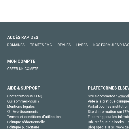
ACCÈS RAPIDES
DOMAINES
TRAITÉS EMC
REVUES
LIVRES
NOS FORMULES D'AB
MON COMPTE
CRÉER UN COMPTE
AIDE & SUPPORT
PLATEFORMES ELSE
Contactez-nous / FAQ
Site e-commerce :
www.el
Qui sommes-nous ?
Aide à la pratique clinique
Mentions légales
Portail pour les institution
© - Avertissements
Site d'information sur l'E
Termes et conditions d'utilisation
E-learning pour les infirmi
Politique rédactionnelle
Bibliothèque d'e-books Els
Politique publicitaire
Blog special IFSI :
www.gen