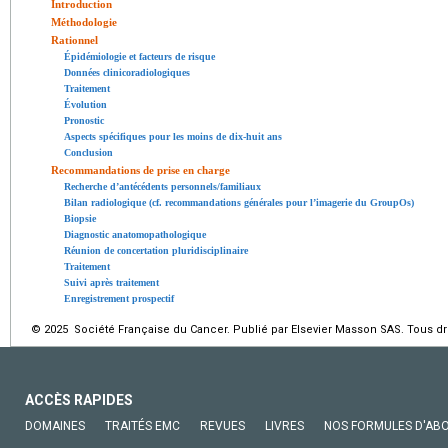
Introduction
Méthodologie
Rationnel
Épidémiologie et facteurs de risque
Données clinicoradiologiques
Traitement
Évolution
Pronostic
Aspects spécifiques pour les moins de dix-huit ans
Conclusion
Recommandations de prise en charge
Recherche d’antécédents personnels/familiaux
Bilan radiologique (cf. recommandations générales pour l’imagerie du GroupOs)
Biopsie
Diagnostic anatomopathologique
Réunion de concertation pluridisciplinaire
Traitement
Suivi après traitement
Enregistrement prospectif
© 2025 Société Française du Cancer. Publié par Elsevier Masson SAS. Tous dro
ACCÈS RAPIDES
DOMAINES
TRAITÉS EMC
REVUES
LIVRES
NOS FORMULES D'AB