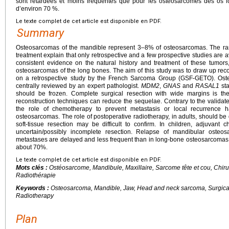
sont retardées et moins fréquentes que pour les ostéosarcomes des os l
d’environ 70 %.
Le texte complet de cet article est disponible en PDF.
Summary
Osteosarcomas of the mandible represent 3–8% of osteosarcomas. The rarity
treatment explain that only retrospective and a few prospective studies are av
consistent evidence on the natural history and treatment of these tumors,
osteosarcomas of the long bones. The aim of this study was to draw up r
on a retrospective study by the French Sarcoma Group (GSF-GETO). Ost
centrally reviewed by an expert pathologist.
MDM2
,
GNAS
and
RASAL1
sta
should be frozen. Complete surgical resection with wide margins is the
reconstruction techniques can reduce the sequelae. Contrary to the validat
the role of chemotherapy to prevent metastasis or local recurrence h
osteosarcomas. The role of postoperative radiotherapy, in adults, should b
soft-tissue resection may be difficult to confirm. In children, adjuvant
uncertain/possibly incomplete resection. Relapse of mandibular osteos
metastases are delayed and less frequent than in long-bone osteosarcomas. Th
about 70%.
Le texte complet de cet article est disponible en PDF.
Mots clés :
Ostéosarcome, Mandibule, Maxillaire, Sarcome tête et cou, Chir
Radiothérapie
Keywords :
Osteosarcoma, Mandible, Jaw, Head and neck sarcoma, Surgica
Radiotherapy
Plan