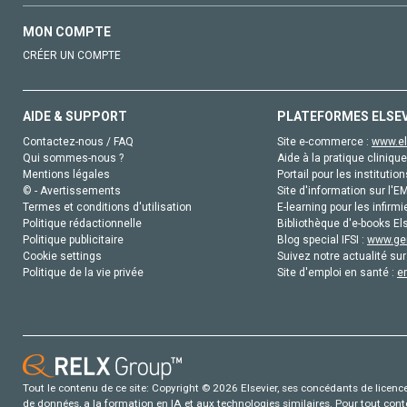
MON COMPTE
CRÉER UN COMPTE
AIDE & SUPPORT
PLATEFORMES ELSE
Contactez-nous / FAQ
Site e-commerce :
www.el
Qui sommes-nous ?
Aide à la pratique clinique
Mentions légales
Portail pour les institution
© - Avertissements
Site d'information sur l'E
Termes et conditions d'utilisation
E-learning pour les infirmi
Politique rédactionnelle
Bibliothèque d'e-books Els
Politique publicitaire
Blog special IFSI :
www.gen
Cookie settings
Suivez notre actualité sur
Politique de la vie privée
Site d'emploi en santé :
e
Tout le contenu de ce site: Copyright © 2026 Elsevier, ses concédants de licence e
de données, a la formation en IA et aux technologies similaires. Pour tout con