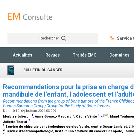
Rechercher
Service C
Rechercher
Actualités
Revues
Traités EMC
Domaines
BULLETIN DU CANCER
Recommandations pour la prise en charge 
mandibule de l’enfant, l’adolescent et l’adul
Recommendations from the group of bone tumors of the French Childhoo
French Sarcoma Group/Group for the Study of Bone Tumors
Doi : 10.1016/j.bulcan.2024.03.009
1
2
3
,
⁎
Morbize Julieron
, Anne Gomez-Mascard
, Cécile Vérité
, Maud Toulmo
7
Juliette Thariat
1
Service de chirurgie cancérologique cervicofaciale, centre Oscar-Lambret, Lil
2
Service d’anatomopathologie, institut universitaire du cancer Oncopole, Toul