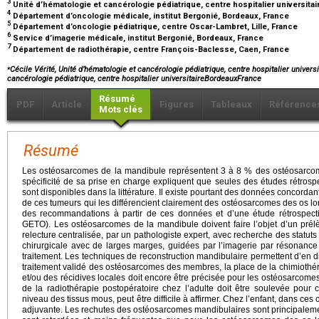
3
Unité d’hématologie et cancérologie pédiatrique, centre hospitalier universita
4
Département d’oncologie médicale, institut Bergonié, Bordeaux, France
5
Département d’oncologie pédiatrique, centre Oscar-Lambret, Lille, France
6
Service d’imagerie médicale, institut Bergonié, Bordeaux, France
7
Département de radiothérapie, centre François-Baclesse, Caen, France
⁎
Cécile Vérité, Unité d’hématologie et cancérologie pédiatrique, centre hospitalier univers
cancérologie pédiatrique, centre hospitalier universitaireBordeauxFrance
Résumé
PDF
Article
Figures
Tableaux
Référence
Mots clés
Résumé
Les ostéosarcomes de la mandibule représentent 3 à 8 % des ostéosarcomes
spécificité de sa prise en charge expliquent que seules des études rétrosp
sont disponibles dans la littérature. Il existe pourtant des données concordante
de ces tumeurs qui les différencient clairement des ostéosarcomes des os lon
des recommandations à partir de ces données et d’une étude rétrospec
GETO). Les ostéosarcomes de la mandibule doivent faire l’objet d’un prél
relecture centralisée, par un pathologiste expert, avec recherche des statut
chirurgicale avec de larges marges, guidées par l’imagerie par résonance
traitement. Les techniques de reconstruction mandibulaire permettent d’en 
traitement validé des ostéosarcomes des membres, la place de la chimiothé
et/ou des récidives locales doit encore être précisée pour les ostéosarcome
de la radiothérapie postopératoire chez l’adulte doit être soulevée pour 
niveau des tissus mous, peut être difficile à affirmer. Chez l’enfant, dans ces 
adjuvante. Les rechutes des ostéosarcomes mandibulaires sont principalem