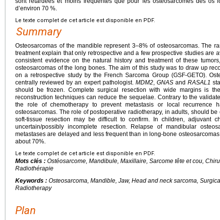
sont retardées et moins fréquentes que pour les ostéosarcomes des os l
d’environ 70 %.
Le texte complet de cet article est disponible en PDF.
Summary
Osteosarcomas of the mandible represent 3–8% of osteosarcomas. The rarity
treatment explain that only retrospective and a few prospective studies are av
consistent evidence on the natural history and treatment of these tumors,
osteosarcomas of the long bones. The aim of this study was to draw up r
on a retrospective study by the French Sarcoma Group (GSF-GETO). Ost
centrally reviewed by an expert pathologist.
MDM2
,
GNAS
and
RASAL1
sta
should be frozen. Complete surgical resection with wide margins is the
reconstruction techniques can reduce the sequelae. Contrary to the validat
the role of chemotherapy to prevent metastasis or local recurrence h
osteosarcomas. The role of postoperative radiotherapy, in adults, should b
soft-tissue resection may be difficult to confirm. In children, adjuvant
uncertain/possibly incomplete resection. Relapse of mandibular osteos
metastases are delayed and less frequent than in long-bone osteosarcomas. Th
about 70%.
Le texte complet de cet article est disponible en PDF.
Mots clés :
Ostéosarcome, Mandibule, Maxillaire, Sarcome tête et cou, Chir
Radiothérapie
Keywords :
Osteosarcoma, Mandible, Jaw, Head and neck sarcoma, Surgica
Radiotherapy
Plan