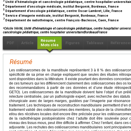
3
Unité d’hématologie et cancérologie pédiatrique, centre hospitalier universita
4
Département d’oncologie médicale, institut Bergonié, Bordeaux, France
5
Département d’oncologie pédiatrique, centre Oscar-Lambret, Lille, France
6
Service d’imagerie médicale, institut Bergonié, Bordeaux, France
7
Département de radiothérapie, centre François-Baclesse, Caen, France
⁎
Cécile Vérité, Unité d’hématologie et cancérologie pédiatrique, centre hospitalier univers
cancérologie pédiatrique, centre hospitalier universitaireBordeauxFrance
Résumé
PDF
Article
Figures
Tableaux
Référence
Mots clés
Résumé
Les ostéosarcomes de la mandibule représentent 3 à 8 % des ostéosarcomes
spécificité de sa prise en charge expliquent que seules des études rétrosp
sont disponibles dans la littérature. Il existe pourtant des données concordante
de ces tumeurs qui les différencient clairement des ostéosarcomes des os lon
des recommandations à partir de ces données et d’une étude rétrospec
GETO). Les ostéosarcomes de la mandibule doivent faire l’objet d’un prél
relecture centralisée, par un pathologiste expert, avec recherche des statut
chirurgicale avec de larges marges, guidées par l’imagerie par résonance
traitement. Les techniques de reconstruction mandibulaire permettent d’en 
traitement validé des ostéosarcomes des membres, la place de la chimiothé
et/ou des récidives locales doit encore être précisée pour les ostéosarcome
de la radiothérapie postopératoire chez l’adulte doit être soulevée pour 
niveau des tissus mous, peut être difficile à affirmer. Chez l’enfant, dans ces 
adjuvante. Les rechutes des ostéosarcomes mandibulaires sont principalem