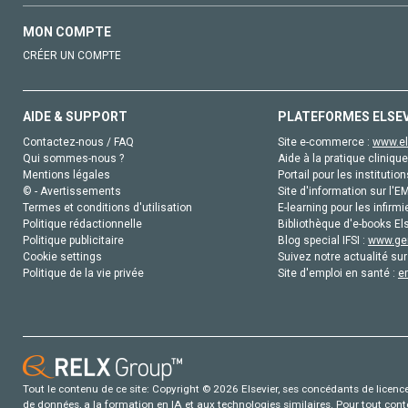
MON COMPTE
CRÉER UN COMPTE
AIDE & SUPPORT
PLATEFORMES ELSE
Contactez-nous / FAQ
Site e-commerce :
www.el
Qui sommes-nous ?
Aide à la pratique clinique
Mentions légales
Portail pour les institution
© - Avertissements
Site d'information sur l'E
Termes et conditions d'utilisation
E-learning pour les infirmi
Politique rédactionnelle
Bibliothèque d'e-books Els
Politique publicitaire
Blog special IFSI :
www.gen
Cookie settings
Suivez notre actualité sur
Politique de la vie privée
Site d'emploi en santé :
e
Tout le contenu de ce site: Copyright © 2026 Elsevier, ses concédants de licence e
de données, a la formation en IA et aux technologies similaires. Pour tout con