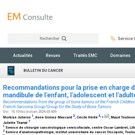
Rechercher
Service C
Rechercher
Actualités
Revues
Traités EMC
Domaines
BULLETIN DU CANCER
Recommandations pour la prise en charge 
mandibule de l’enfant, l’adolescent et l’adul
Recommendations from the group of bone tumors of the French Childhoo
French Sarcoma Group/Group for the Study of Bone Tumors
Doi : 10.1016/j.bulcan.2024.03.009
1
2
3
,
⁎
Morbize Julieron
, Anne Gomez-Mascard
, Cécile Vérité
, Maud Toulmo
7
Juliette Thariat
1
Service de chirurgie cancérologique cervicofaciale, centre Oscar-Lambret, Lil
2
Service d’anatomopathologie, institut universitaire du cancer Oncopole, Toul