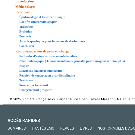
Introduction
Méthodologie
Rationnel
Épidémiologie et facteurs de risque
Données clinicoradiologiques
Traitement
Évolution
Pronostic
Aspects spécifiques pour les moins de dix-huit ans
Conclusion
Recommandations de prise en charge
Recherche d’antécédents personnels/familiaux
Bilan radiologique (cf. recommandations générales pour l’imagerie du GroupOs)
Biopsie
Diagnostic anatomopathologique
Réunion de concertation pluridisciplinaire
Traitement
Suivi après traitement
Enregistrement prospectif
© 2025 Société Française du Cancer. Publié par Elsevier Masson SAS. Tous dro
ACCÈS RAPIDES
DOMAINES
TRAITÉS EMC
REVUES
LIVRES
NOS FORMULES D'AB