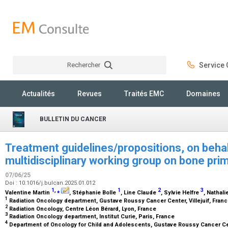
Rechercher
Service C
Rechercher
Actualités
Revues
Traités EMC
Domaines
BULLETIN DU CANCER
Treatment guidelines/propositions, on beha
multidisciplinary working group on bone p
07/06/25
Doi : 10.1016/j.bulcan.2025.01.012
1
,
⁎
1
2
3
Valentine Martin
, Stéphanie Bolle
, Line Claude
, Sylvie Helfre
, Nathal
1
Radiation Oncology department, Gustave Roussy Cancer Center, Villejuif, Fran
2
Radiation Oncology, Centre Léon Bérard, Lyon, France
3
Radiation Oncology department, Institut Curie, Paris, France
4
Department of Oncology for Child and Adolescents, Gustave Roussy Cancer Center