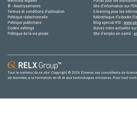
Mentions légales
Portail pour les institution
© - Avertissements
Site d'information sur l'E
Termes et conditions d'utilisation
E-learning pour les infirmi
Politique rédactionnelle
Bibliothèque d'e-books Els
Politique publicitaire
Blog special IFSI :
www.gen
Cookie settings
Suivez notre actualité sur
Politique de la vie privée
Site d'emploi en santé :
e
Tout le contenu de ce site: Copyright © 2026 Elsevier, ses concédants de licence e
de données, a la formation en IA et aux technologies similaires. Pour tout con