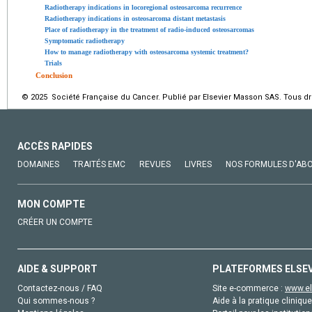
Radiotherapy indications in locoregional osteosarcoma recurrence
Radiotherapy indications in osteosarcoma distant metastasis
Place of radiotherapy in the treatment of radio-induced osteosarcomas
Symptomatic radiotherapy
How to manage radiotherapy with osteosarcoma systemic treatment?
Trials
Conclusion
© 2025 Société Française du Cancer. Publié par Elsevier Masson SAS. Tous dro
ACCÈS RAPIDES
DOMAINES
TRAITÉS EMC
REVUES
LIVRES
NOS FORMULES D'AB
MON COMPTE
CRÉER UN COMPTE
AIDE & SUPPORT
PLATEFORMES ELSE
Contactez-nous / FAQ
Site e-commerce :
www.el
Qui sommes-nous ?
Aide à la pratique clinique