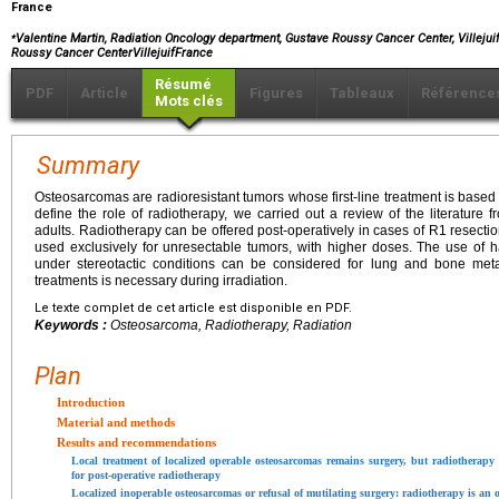
France
⁎
Valentine Martin, Radiation Oncology department, Gustave Roussy Cancer Center, Villejui
Roussy Cancer CenterVillejuifFrance
Résumé
PDF
Article
Figures
Tableaux
Référence
Mots clés
Summary
Osteosarcomas are radioresistant tumors whose first-line treatment is base
define the role of radiotherapy, we carried out a review of the literature
adults. Radiotherapy can be offered post-operatively in cases of R1 resecti
used exclusively for unresectable tumors, with higher doses. The use of
under stereotactic conditions can be considered for lung and bone metas
treatments is necessary during irradiation.
Le texte complet de cet article est disponible en PDF.
Keywords :
Osteosarcoma, Radiotherapy, Radiation
Plan
Introduction
Material and methods
Results and recommendations
Local treatment of localized operable osteosarcomas remains surgery, but radiotherapy 
for post-operative radiotherapy
Localized inoperable osteosarcomas or refusal of mutilating surgery: radiotherapy is an o