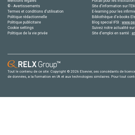
Mentions légales
Portail pour les institution
© - Avertissements
Site d'information sur l'E
Termes et conditions d'utilisation
E-learning pour les infirmi
Politique rédactionnelle
Bibliothèque d'e-books Els
Politique publicitaire
Blog special IFSI :
www.gen
Cookie settings
Suivez notre actualité sur
Politique de la vie privée
Site d'emploi en santé :
e
Tout le contenu de ce site: Copyright © 2026 Elsevier, ses concédants de licence e
de données, a la formation en IA et aux technologies similaires. Pour tout con