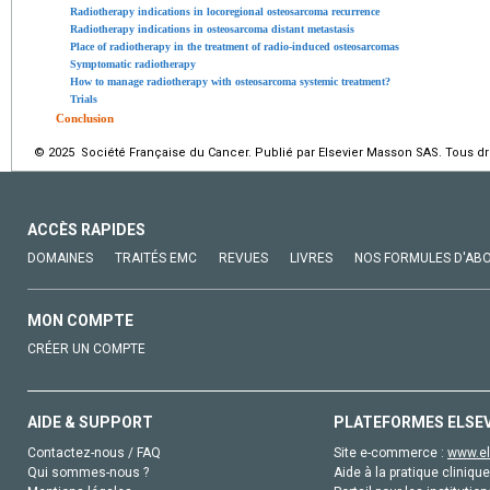
Radiotherapy indications in locoregional osteosarcoma recurrence
Radiotherapy indications in osteosarcoma distant metastasis
Place of radiotherapy in the treatment of radio-induced osteosarcomas
Symptomatic radiotherapy
How to manage radiotherapy with osteosarcoma systemic treatment?
Trials
Conclusion
© 2025 Société Française du Cancer. Publié par Elsevier Masson SAS. Tous dro
ACCÈS RAPIDES
DOMAINES
TRAITÉS EMC
REVUES
LIVRES
NOS FORMULES D'AB
MON COMPTE
CRÉER UN COMPTE
AIDE & SUPPORT
PLATEFORMES ELSE
Contactez-nous / FAQ
Site e-commerce :
www.el
Qui sommes-nous ?
Aide à la pratique clinique