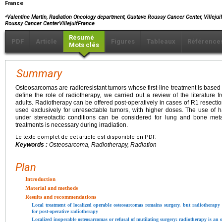
France
⁎
Valentine Martin, Radiation Oncology department, Gustave Roussy Cancer Center, Villejui
Roussy Cancer CenterVillejuifFrance
Résumé
PDF
Article
Figures
Tableaux
Référence
Mots clés
Summary
Osteosarcomas are radioresistant tumors whose first-line treatment is base
define the role of radiotherapy, we carried out a review of the literature
adults. Radiotherapy can be offered post-operatively in cases of R1 resecti
used exclusively for unresectable tumors, with higher doses. The use of
under stereotactic conditions can be considered for lung and bone metas
treatments is necessary during irradiation.
Le texte complet de cet article est disponible en PDF.
Keywords :
Osteosarcoma, Radiotherapy, Radiation
Plan
Introduction
Material and methods
Results and recommendations
Local treatment of localized operable osteosarcomas remains surgery, but radiotherapy 
for post-operative radiotherapy
Localized inoperable osteosarcomas or refusal of mutilating surgery: radiotherapy is an o