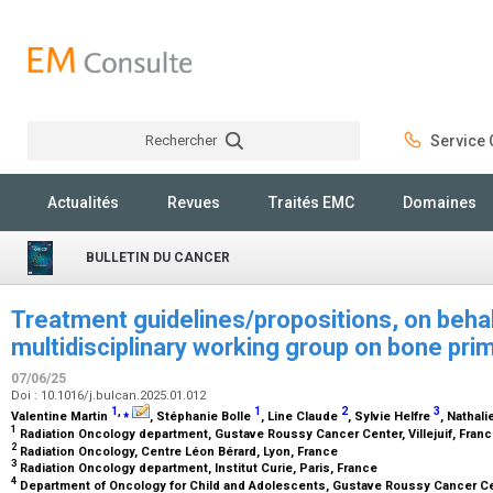
Rechercher
Service C
Rechercher
Actualités
Revues
Traités EMC
Domaines
BULLETIN DU CANCER
Treatment guidelines/propositions, on beha
multidisciplinary working group on bone p
07/06/25
Doi : 10.1016/j.bulcan.2025.01.012
1
,
⁎
1
2
3
Valentine Martin
, Stéphanie Bolle
, Line Claude
, Sylvie Helfre
, Nathal
1
Radiation Oncology department, Gustave Roussy Cancer Center, Villejuif, Fran
2
Radiation Oncology, Centre Léon Bérard, Lyon, France
3
Radiation Oncology department, Institut Curie, Paris, France
4
Department of Oncology for Child and Adolescents, Gustave Roussy Cancer Center