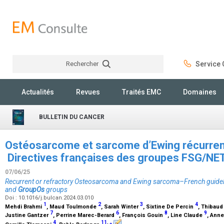
Rechercher
Service C
Rechercher
Actualités
Revues
Traités EMC
Domaines
BULLETIN DU CANCER
Ostéosarcome et sarcome d’Ewing récurrent
Directives françaises des groupes FSG/N
07/06/25
Recurrent or refractory Osteosarcoma and Ewing sarcoma–French guid
and
GroupOs
groups
Doi : 10.1016/j.bulcan.2024.03.010
1
2
3
4
Mehdi Brahmi
, Maud Toulmonde
, Sarah Winter
, Sixtine De Percin
, Thibaud
7
6
8
9
Justine Gantzer
, Perrine Marec-Berard
, François Gouin
, Line Claude
, Ann
4
11
,
⁎