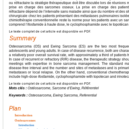
ou réfractaire la stratégie thérapeutique doit être discutée lors de réunions 
prise en charge des sarcomes osseux. La prise en charge des patien
réfractaire dépend de l’intervalle sans maladie ainsi que du nombre et des s
chirurgicale chez les patients présentant des métastases pulmonaires isolées
chimiothérapie conventionnelle reste la norme pour les patients avec un sar
comprend l’ifosfamide à haute dose, le cyclophosphamide avec le topotécan e
Le texte complet de cet article est disponible en PDF.
Summary
Osteosarcoma (OS) and Ewing Sarcoma (ES) are the two most frequent
adolescents and young adults. In case of disease recurrence, both are char
a relatively poor overall survival rate, with approximately a third of patients
In case of recurrent or refractory (R/R) disease, the therapeutic strategy shou
meetings with expertise in bone sarcoma management. The standard 
disease-free interval and the number and sites of metastases and is primaril
metastases or local relapse. On the other hand, conventional chemothera
include high-dose ifosfamide, cyclophosphamide with topotecan and irinote
Le texte complet de cet article est disponible en PDF.
Mots clés :
Ostéosarcome, Sarcome d’Ewing, Référentiel
Keywords :
Osteosarcoma, Ewing Sarcoma, Referential
Plan
Introduction
Ostéosarcomes
Introduction