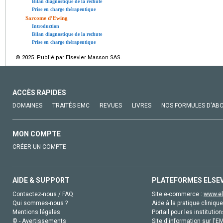
Bilan diagnostique de la rechute
Prise en charge thérapeutique
Sarcome d’Ewing
Introduction
Bilan diagnostique de la rechute
Prise en charge thérapeutique
© 2025 Publié par Elsevier Masson SAS.
ACCÈS RAPIDES
DOMAINES
TRAITÉS EMC
REVUES
LIVRES
NOS FORMULES D'AB
MON COMPTE
CRÉER UN COMPTE
AIDE & SUPPORT
PLATEFORMES ELSE
Contactez-nous / FAQ
Site e-commerce :
www.el
Qui sommes-nous ?
Aide à la pratique clinique
Mentions légales
Portail pour les institution
© - Avertissements
Site d'information sur l'E