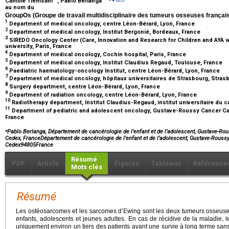
Camille Tlemsani
, Pablo Berlanga
au nom du
GroupOs (Groupe de travail multidisciplinaire des tumeurs osseuses françai
1
Department of medical oncology, centre Léon-Bérard, Lyon, France
2
Department of medical oncology, Institut Bergonié, Bordeaux, France
3
SIREDO Oncology Center (Care, Innovation and Research for Children and AYA wi
university, Paris, France
4
Department of medical oncology, Cochin hospital, Paris, France
5
Department of medical oncology, Institut Claudius Regaud, Toulouse, France
6
Paediatric haematology-oncology Institut, centre Léon-Bérard, Lyon, France
7
Department of medical oncology, hôpitaux universitaires de Strasbourg, Stras
8
Surgery department, centre Léon-Bérard, Lyon, France
9
Department of radiation oncology, centre Léon-Bérard, Lyon, France
10
Radiotherapy department, Institut Claudius-Regaud, institut universitaire du
11
Department of pediatric and adolescent oncology, Gustave-Roussy Cancer Campu
France
⁎
Pablo Berlanga, Département de cancérologie de l’enfant et de l’adolescent, Gustave-Rouss
Cedex, FranceDépartement de cancérologie de l’enfant et de l’adolescent, Gustave-Roussy1
Cedex94805France
Résumé
PDF
Article
Figures
Tableaux
Référence
Mots clés
Résumé
Les ostéosarcomes et les sarcomes d’Ewing sont les deux tumeurs osseuses
enfants, adolescents et jeunes adultes. En cas de récidive de la maladie, le
uniquement environ un tiers des patients ayant une survie à long terme san