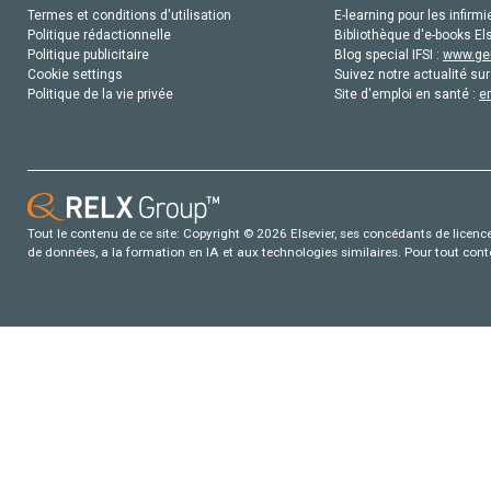
Termes et conditions d'utilisation
E-learning pour les infirmi
Politique rédactionnelle
Bibliothèque d'e-books Els
Politique publicitaire
Blog special IFSI :
www.gen
Cookie settings
Suivez notre actualité sur
Politique de la vie privée
Site d'emploi en santé :
e
Tout le contenu de ce site: Copyright © 2026 Elsevier, ses concédants de licence e
de données, a la formation en IA et aux technologies similaires. Pour tout con