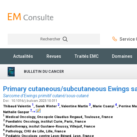
Rechercher
Service C
Rechercher
Actualités
Revues
Traités EMC
Domaines
BULLETIN DU CANCER
Primary cutaneous/subcutaneous Ewings 
Sarcome d’Ewings primitif cutané/sous-cutané
Doi : 10.1016/j.bulcan.2023.10.011
1
2
3
4
Thibaud Valentin
, Sarah Winter
, Valentine Martin
, Marie Csanyi
, Perrine M
7
,
⁎
Nathalie Gaspar
1
Medical Oncology, Oncopole Claudius Regaud, Toulouse, France
2
Paediatric Oncology, institut Curie, Paris, France
3
Radiotherapy, insitut Gustave-Roussy, Villejuif, France
4
Pathology, CHU de Lille, Lille, France
5
Pediatric Oncology, centre Leon-Bérard, Lyon, France