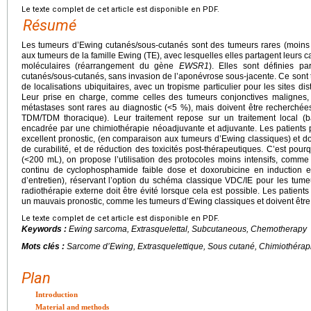
Le texte complet de cet article est disponible en PDF.
Résumé
Les tumeurs d’Ewing cutanés/sous-cutanés sont des tumeurs rares (moins 
aux tumeurs de la famille Ewing (TE), avec lesquelles elles partagent leurs 
moléculaires (réarrangement du gène
EWSR1
). Elles sont définies p
cutanés/sous-cutanés, sans invasion de l’aponévrose sous-jacente. Ce sont t
de localisations ubiquitaires, avec un tropisme particulier pour les sites d
Leur prise en charge, comme celles des tumeurs conjonctives malignes, d
métastases sont rares au diagnostic (<5 %), mais doivent être recherchée
TDM/TDM thoracique). Leur traitement repose sur un traitement local (b
encadrée par une chimiothérapie néoadjuvante et adjuvante. Les patients 
excellent pronostic, (en comparaison aux tumeurs d’Ewing classiques) et doiv
de curabilité, et de réduction des toxicités post-thérapeutiques. C’est pou
(<200 mL), on propose l’utilisation des protocoles moins intensifs, comm
continu de cyclophosphamide faible dose et doxorubicine en induction et 
d’entretien), réservant l’option du schéma classique VDC/IE pour les tum
radiothérapie externe doit être évité lorsque cela est possible. Les patient
un mauvais pronostic, comme les tumeurs d’Ewing classiques et doivent être
Le texte complet de cet article est disponible en PDF.
Keywords :
Ewing sarcoma, Extrasquelettal, Subcutaneous, Chemotherapy
Mots clés :
Sarcome d’Ewing, Extrasquelettique, Sous cutané, Chimiothérap
Plan
Introduction
Material and methods