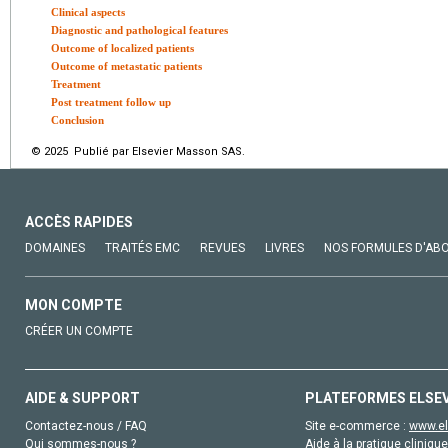
Clinical aspects
Diagnostic and pathological features
Outcome of localized patients
Outcome of metastatic patients
Treatment
Post treatment follow up
Conclusion
© 2025 Publié par Elsevier Masson SAS.
ACCÈS RAPIDES
DOMAINES
TRAITÉS EMC
REVUES
LIVRES
NOS FORMULES D'AB
MON COMPTE
CRÉER UN COMPTE
AIDE & SUPPORT
PLATEFORMES ELSE
Contactez-nous / FAQ
Site e-commerce :
www.el
Qui sommes-nous ?
Aide à la pratique clinique