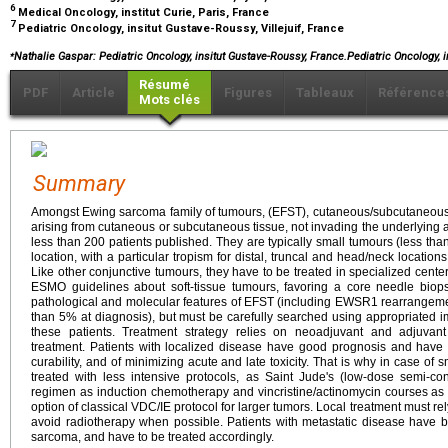
6
Medical Oncology, institut Curie, Paris, France
7
Pediatric Oncology, insitut Gustave-Roussy, Villejuif, France
⁎
Nathalie Gaspar: Pediatric Oncology, insitut Gustave-Roussy, France.Pediatric Oncology,
Résumé
PDF
Article
Figures
Tableaux
Référence
Mots clés
Summary
Amongst Ewing sarcoma family of tumours, (EFST), cutaneous/subcutaneou
arising from cutaneous or subcutaneous tissue, not invading the underlying 
less than 200 patients published. They are typically small tumours (less tha
location, with a particular tropism for distal, truncal and head/neck locati
Like other conjunctive tumours, they have to be treated in specialized cente
ESMO guidelines about soft-tissue tumours, favoring a core needle biop
pathological and molecular features of EFST (including EWSR1 rearrangement
than 5% at diagnosis), but must be carefully searched using appropriated 
these patients. Treatment strategy relies on neoadjuvant and adjuvan
treatment. Patients with localized disease have good prognosis and have t
curability, and of minimizing acute and late toxicity. That is why in case of
treated with less intensive protocols, as Saint Jude's (low-dose semi-c
regimen as induction chemotherapy and vincristine/actinomycin courses as 
option of classical VDC/IE protocol for larger tumors. Local treatment must rel
avoid radiotherapy when possible. Patients with metastatic disease have 
sarcoma, and have to be treated accordingly.