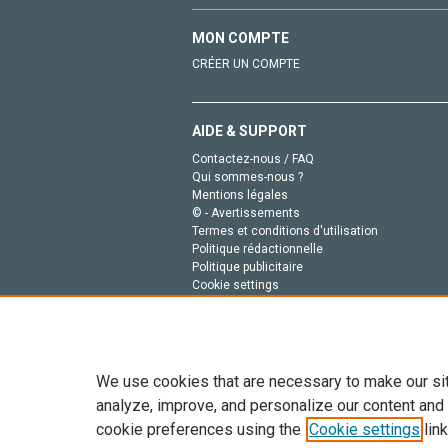
MON COMPTE
CRÉER UN COMPTE
AIDE & SUPPORT
Contactez-nous / FAQ
Qui sommes-nous ?
Mentions légales
© - Avertissements
Termes et conditions d'utilisation
Politique rédactionnelle
Politique publicitaire
Cookie settings
Politique de la vie privée
We use cookies that are necessary to make our si
analyze, improve, and personalize our content and
cookie preferences using the
Cookie settings
link
Tout le contenu de ce site: Copyright © 2026 Else
de données, a la formation en IA et aux technol