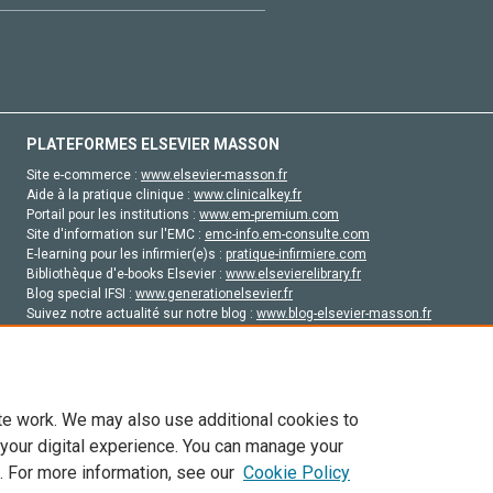
PLATEFORMES ELSEVIER MASSON
Site e-commerce :
www.elsevier-masson.fr
Aide à la pratique clinique :
www.clinicalkey.fr
Portail pour les institutions :
www.em-premium.com
Site d'information sur l'EMC :
emc-info.em-consulte.com
E-learning pour les infirmier(e)s :
pratique-infirmiere.com
Bibliothèque d'e-books Elsevier :
www.elsevierelibrary.fr
Blog special IFSI :
www.generationelsevier.fr
Suivez notre actualité sur notre blog :
www.blog-elsevier-masson.fr
Site d'emploi en santé :
emploisante.com
te work. We may also use additional cookies to
 your digital experience. You can manage your
. For more information, see our
Cookie Policy
vier, ses concédants de licence et ses contributeurs. Tout les droits sont réservés, y 
ogies similaires. Pour tout contenu en libre accès, les conditions de licence Creati