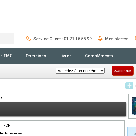
Service Client : 01 71 16 55 99
Mes alertes
Rechercher
és EMC
Domaines
Livres
Compléments
S'abonner
DF.
en PDF.
roits réservés.
B