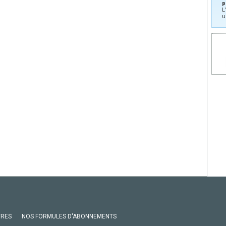
p
L
u
VRES
NOS FORMULES D'ABONNEMENTS