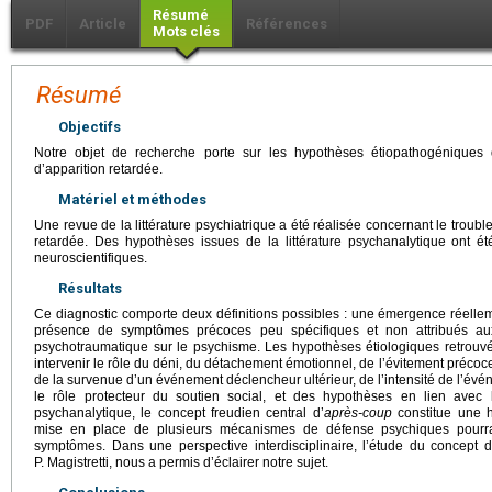
Résumé
PDF
Article
Références
Mots clés
Résumé
Objectifs
Notre objet de recherche porte sur les hypothèses étiopathogéniques 
d’apparition retardée.
Matériel et méthodes
Une revue de la littérature psychiatrique a été réalisée concernant le troubl
retardée. Des hypothèses issues de la littérature psychanalytique ont é
neuroscientifiques.
Résultats
Ce diagnostic comporte deux définitions possibles : une émergence réelle
présence de symptômes précoces peu spécifiques et non attribués aux 
psychotraumatique sur le psychisme. Les hypothèses étiologiques retrouvées
intervenir le rôle du déni, du détachement émotionnel, de l’évitement précoc
de la survenue d’un événement déclencheur ultérieur, de l’intensité de l’évé
le rôle protecteur du soutien social, et des hypothèses en lien avec l
psychanalytique, le concept freudien central d’
après-coup
constitue une h
mise en place de plusieurs mécanismes de défense psychiques pourrai
symptômes. Dans une perspective interdisciplinaire, l’étude du concept 
P. Magistretti, nous a permis d’éclairer notre sujet.