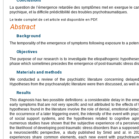
Conclusions
La question de l’émergence retardée des symptômes met en exergue le cara
psychique, et la difficile prédictibilité des troubles psychotraumatiques.
Le texte complet de cet article est disponible en PDF.
Abstract
Background
The temporality of the emergence of symptoms following exposure to a potentia
Objectives
The purpose of our research is to investigate the etiopathogenic hypothese
phase which sometimes precedes the emergence of post-traumatic stress dis
Materials and methods
We conducted a review of the psychiatric literature concerning delayed-
Hypotheses from the psychoanalytic literature were then discussed, as well a
Results
This diagnosis has two possible definitions: a considerable delay in the e
early symptoms that are not very specific and not attributed to the effects of
hypotheses found in the literature involve the role of denial, emotional det
the occurrence of a later triggering event, the intensity of the event with psyc
of social support systems, and the hypotheses related to cognitive agi
numerous studies have shown that the subjective experience of a perceived 
the likelihood of developing post-traumatic stress disorders than a suppose
a neuroscientific perspective, a study published by Smid and al. in 202
experiences share common elements, each new event with psychotraumat