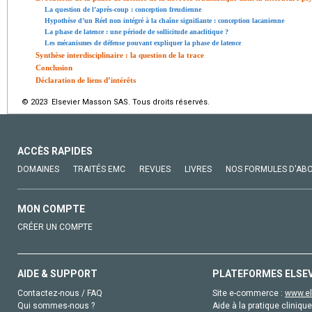
La question de l’après-coup : conception freudienne
Hypothèse d’un Réel non intégré à la chaîne signifiante : conception lacanienne
La phase de latence : une période de sollicitude anaclitique ?
Les mécanismes de défense pouvant expliquer la phase de latence
Synthèse interdisciplinaire : la question de la trace
Conclusion
Déclaration de liens d’intérêts
© 2023 Elsevier Masson SAS. Tous droits réservés.
ACCÈS RAPIDES
DOMAINES
TRAITÉS EMC
REVUES
LIVRES
NOS FORMULES D'AB
MON COMPTE
CRÉER UN COMPTE
AIDE & SUPPORT
PLATEFORMES ELSE
Contactez-nous / FAQ
Site e-commerce :
www.el
Qui sommes-nous ?
Aide à la pratique clinique