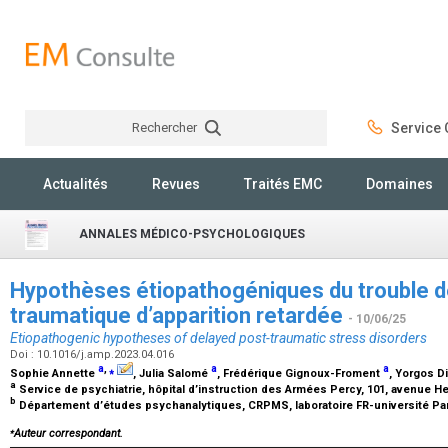
Rechercher
Service C
Rechercher
Actualités
Revues
Traités EMC
Domaines
ANNALES MÉDICO-PSYCHOLOGIQUES
Hypothèses étiopathogéniques du trouble d
traumatique d’apparition retardée
- 10/06/25
Etiopathogenic hypotheses of delayed post-traumatic stress disorders
Doi : 10.1016/j.amp.2023.04.016
a
,
⁎
a
a
Sophie Annette
, Julia Salomé
, Frédérique Gignoux-Froment
, Yorgos D
a
Service de psychiatrie, hôpital d’instruction des Armées Percy, 101, avenue H
b
Département d’études psychanalytiques, CRPMS, laboratoire FR-université Pari
⁎
Auteur correspondant.