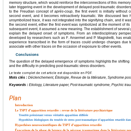
memory structure, which would reinforce the interconnections of this memory 
later triggering event in the development of delayed post-traumatic disorder
to the Freudian concept of
après-coup
, the first event is initially withou
second event, and it becomes retroactively traumatic. We discussed two hyp
unsymbolized trace, it was not integrated into the signifying chain, and it wa
the second event, either the first event was symbolized at the moment of its
subsequent event, it assumed a new meaning. The establishment of several
explain the delayed onset of symptoms. From an interdisciplinary perspec
developed by researchers such as F. Ansermet and P. Magistretti, has enabl
experience transcribed in the form of traces could undergo changes due to 
associate with other traces on the occasion of exposure to other events.
Conclusions
The question of the delayed emergence of symptoms highlights the shifting a
and the difficulty in predicting post-traumatic stress disorders.
Le texte complet de cet article est disponible en PDF.
Mots clés :
Déclenchement, Étiologie, Revue de la littérature, Syndrome po
Keywords :
Etiology, Literature paper, Post-traumatic syndrome, Psychic tra
Plan
Introduction
Le TSPT d’apparition retardée : revue de la littérature psychiatrique
Trouble préexistant versus véritable apparition différée
Hypothèses étiologiques du trouble de stress post-traumatique d’apparition retardée dans
Hypothèses neuroscientifiques du TSPT d’apparition retardée
Évocations de la phase de latence de la névrose traumatique dans la littérature p