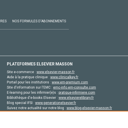
VRES
NOS FORMULES D'ABONNEMENTS
PLATEFORMES ELSEVIER MASSON
Site e-commerce :
www.elsevier-masson.fr
Aide à la pratique clinique :
www.clinicalkey.fr
Portail pour les institutions :
www.em-premium.com
Site d'information sur l'EMC :
emc-info.em-consulte.com
E-learning pour les infirmier(e)s :
pratique-infirmiere.com
Bibliothèque d'e-books Elsevier :
www.elsevierelibrary.fr
Blog special IFSI :
www.generationelsevier.fr
Suivez notre actualité sur notre blog :
www.blog-elsevier-masson.fr
Site d'emploi en santé :
emploisante.com