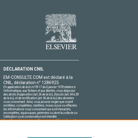
DÉCLARATION CNIL
EM-CONSULTE.COM est déclaré à la
CNIL, déclaration n° 1286925.
En application de la loi nº78-17 du 6 janvier 1978 relative à
l'informatique, aux fichiers et aux libertés, vous disposez
des droits d'opposition (art.26 de la loi), d'accès (art.34 à 38
de la loi), et de rectification (art.36 de la loi) des données
vous concernant. Ainsi, vous pouvez exiger que soient
rectifiées, complétées, clarifiées, mises à jour ou effacées
les informations vous concernant qui sont inexactes,
incomplètes, équivoques, périmées ou dont la collecte ou
l'utilisation ou la conservation est interdite.
Les informations personnelles concernant les visiteurs de
notre site, y compris leur identité, sont confidentielles.
Le responsable du site s'engage sur l'honneur à respecter
les conditions légales de confidentialité applicables en
France et à ne pas divulguer ces informations à des tiers.