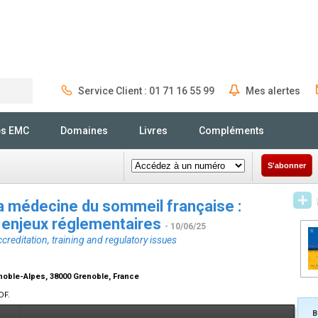
Service Client : 01 71 16 55 99
Mes alertes
Rechercher
és EMC
Domaines
Livres
Compléments
S'abonner
la médecine du sommeil française :
t enjeux réglementaires
- 10/06/25
reditation, training and regulatory issues
enoble-Alpes, 38000 Grenoble, France
DF.
B