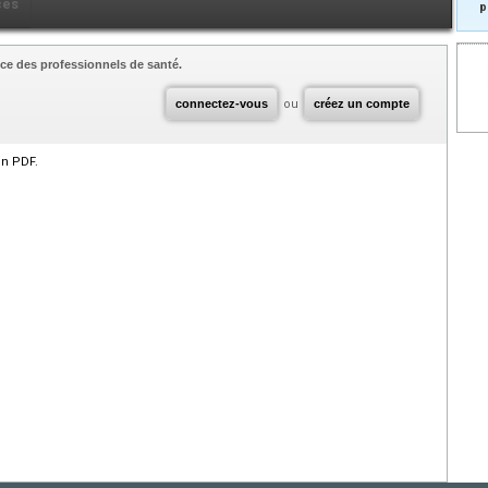
ces
p
ce des professionnels de santé.
connectez-vous
ou
créez un compte
en PDF.