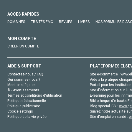
ACCÈS RAPIDES
DOMAINES
TRAITÉS EMC
REVUES
LIVRES
NOS FORMULES D'AB
MON COMPTE
CRÉER UN COMPTE
AIDE & SUPPORT
PLATEFORMES ELSE
Contactez-nous / FAQ
Site e-commerce :
www.el
Qui sommes-nous ?
Aide à la pratique clinique
Mentions légales
Portail pour les institution
© - Avertissements
Site d'information sur l'E
Termes et conditions d'utilisation
E-learning pour les infirmi
Politique rédactionnelle
Bibliothèque d'e-books Els
Politique publicitaire
Blog special IFSI :
www.gen
Cookie settings
Suivez notre actualité sur
Politique de la vie privée
Site d'emploi en santé :
e