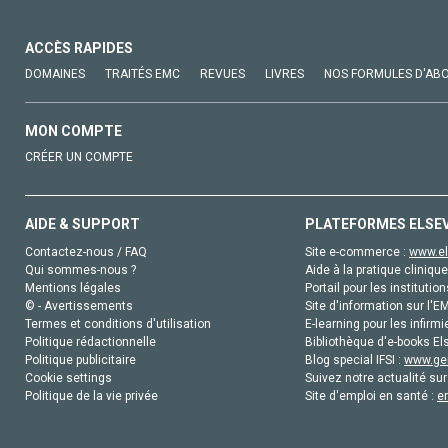
ACCÈS RAPIDES
DOMAINES
TRAITÉS EMC
REVUES
LIVRES
NOS FORMULES D'AB
MON COMPTE
CRÉER UN COMPTE
AIDE & SUPPORT
PLATEFORMES ELSE
Contactez-nous / FAQ
Site e-commerce :
www.el
Qui sommes-nous ?
Aide à la pratique clinique
Mentions légales
Portail pour les institution
© - Avertissements
Site d'information sur l'E
Termes et conditions d'utilisation
E-learning pour les infirmi
Politique rédactionnelle
Bibliothèque d'e-books Els
Politique publicitaire
Blog special IFSI :
www.gen
Cookie settings
Suivez notre actualité sur
Politique de la vie privée
Site d'emploi en santé :
e