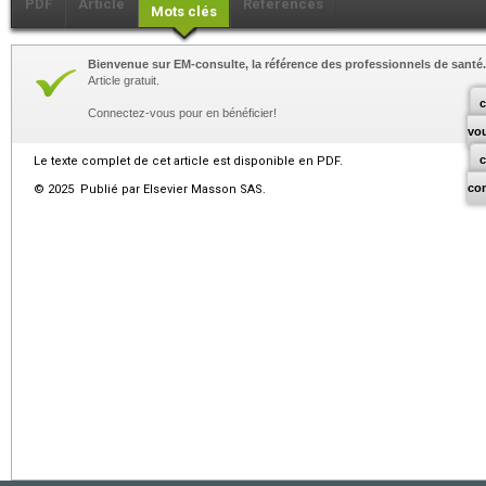
PDF
Article
Références
Mots clés
Bienvenue sur EM-consulte, la référence des professionnels de santé.
Article gratuit.
c
Connectez-vous pour en bénéficier!
vo
Le texte complet de cet article est disponible en PDF.
co
© 2025 Publié par Elsevier Masson SAS.