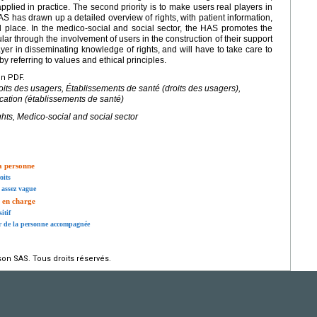
plied in practice. The second priority is to make users real players in
HAS has drawn up a detailed overview of rights, with patient information,
 place. In the medico-social and social sector, the HAS promotes the
r through the involvement of users in the construction of their support
er in disseminating knowledge of rights, and will have to take care to
by referring to values and ethical principles.
en PDF.
oits des usagers, Établissements de santé (droits des usagers),
fication (établissements de santé)
ights, Medico-social and social sector
la personne
oits
 assez vague
e en charge
itif
gir de la personne accompagnée
on SAS. Tous droits réservés.