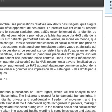
ces
p
L
u
nombreuses publications relatives aux droits des usagers, qu’il s’agira
nt au développement de ces droits. Le premier axe est celui du respect
 le secteur sanitaire, sont traités essentiellement de la dignité, de
 d’aller et venir et de la promotion de la bientraitance : la HAS traite de la
us aux patients, permettant ainsi de vérifier, au moins en théorie, que
en charge. Dans le secteur médicosocial et social, il existe une prise en
des usagers, mais aussi une formulation parfois vague et abstraite qui
te de ces droits. Le second axe consiste à faire de l’usager un véritable
sanitaire, la HAS établit un panorama précis des droits, parmi lesquels
nt du patient occupent une place centrale. Dans le secteur médicosocial
compagnée est valorisé par la HAS, notamment à travers l’implication de
t d’accompagnement. La HAS apparaît davantage comme un acteur de la
vra veiller à gommer une impression de « catalogue » des droits par la
iques.
en PDF.
erous publications on users’ rights, which we will analyse to see
these rights. The first area is respect for fundamental human rights. In
s dignity, privacy and confidentiality, freedom of movement and the
th almost all the fundamental rights recognised to patients, making it
e rights are respected during care. In the medico-social and social sector,
rily taken into account, but the wording is sometimes vague and abstract,