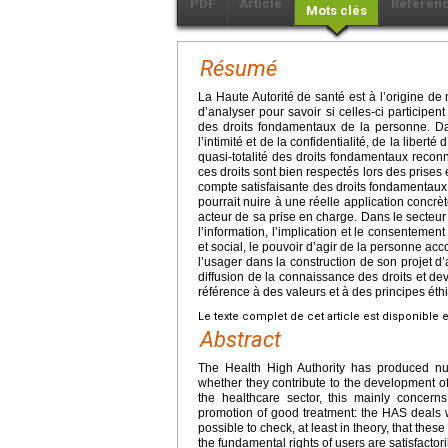
PDF
Article
Référen
Mots clés
Résumé
La Haute Autorité de santé est à l’origine de 
d’analyser pour savoir si celles-ci participe
des droits fondamentaux de la personne. Dans
l’intimité et de la confidentialité, de la liberté
quasi-totalité des droits fondamentaux reconn
ces droits sont bien respectés lors des prises 
compte satisfaisante des droits fondamentaux 
pourrait nuire à une réelle application concrè
acteur de sa prise en charge. Dans le secteur 
l’information, l’implication et le consenteme
et social, le pouvoir d’agir de la personne ac
l’usager dans la construction de son proje
diffusion de la connaissance des droits et de
référence à des valeurs et à des principes éth
Le texte complet de cet article est disponible 
Abstract
The Health High Authority has produced num
whether they contribute to the development of 
the healthcare sector, this mainly concern
promotion of good treatment: the HAS deals wi
possible to check, at least in theory, that thes
the fundamental rights of users are satisfacto