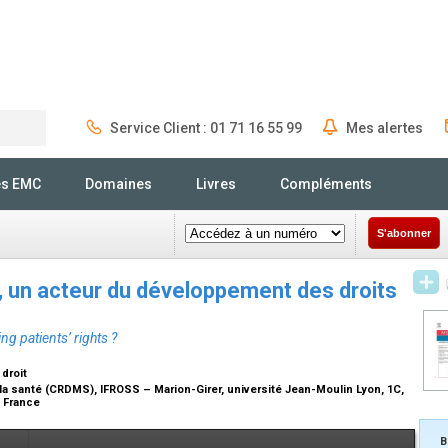
Service Client : 01 71 16 55 99
Mes alertes
Rechercher
és EMC
Domaines
Livres
Compléments
S'abonner
, un acteur du développement des droits
ng patients’ rights ?
droit
a santé (CRDMS), IFROSS – Marion-Girer, université Jean-Moulin Lyon, 1C,
, France
B