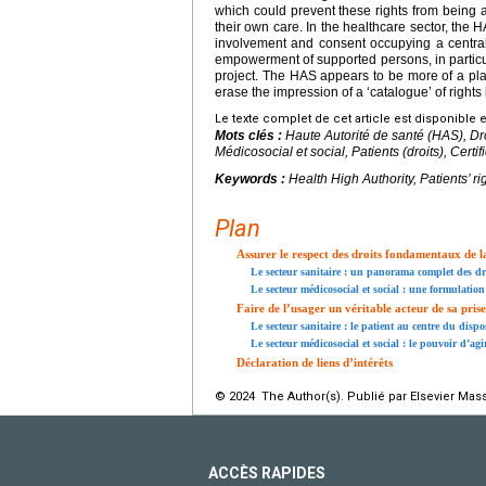
which could prevent these rights from being ap
their own care. In the healthcare sector, the 
involvement and consent occupying a central
empowerment of supported persons, in particula
project. The HAS appears to be more of a play
erase the impression of a ‘catalogue’ of rights 
Le texte complet de cet article est disponible 
Mots clés :
Haute Autorité de santé (HAS), Dr
Médicosocial et social, Patients (droits), Certi
Keywords :
Health High Authority, Patients’ r
Plan
Assurer le respect des droits fondamentaux de 
Le secteur sanitaire : un panorama complet des dr
Le secteur médicosocial et social : une formulation
Faire de l’usager un véritable acteur de sa pris
Le secteur sanitaire : le patient au centre du dispos
Le secteur médicosocial et social : le pouvoir d’a
Déclaration de liens d’intérêts
© 2024 The Author(s). Publié par Elsevier Mass
ACCÈS RAPIDES