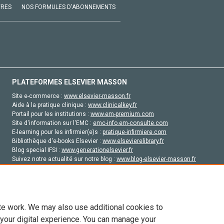
VRES
NOS FORMULES D'ABONNEMENTS
PLATEFORMES ELSEVIER MASSON
Site e-commerce :
www.elsevier-masson.fr
Aide à la pratique clinique :
www.clinicalkey.fr
Portail pour les institutions :
www.em-premium.com
Site d'information sur l'EMC :
emc-info.em-consulte.com
E-learning pour les infirmier(e)s :
pratique-infirmiere.com
Bibliothèque d'e-books Elsevier :
www.elsevierelibrary.fr
Blog special IFSI :
www.generationelsevier.fr
Suivez notre actualité sur notre blog :
www.blog-elsevier-masson.fr
Site d'emploi en santé :
emploisante.com
te work. We may also use additional cookies to
 your digital experience. You can manage your