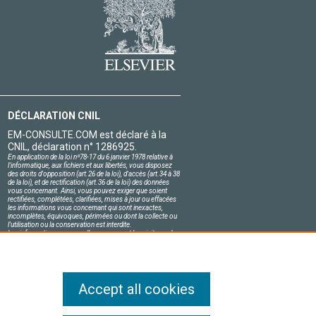
DÉCLARATION CNIL
EM-CONSULTE.COM est déclaré à la
CNIL, déclaration n° 1286925.
En application de la loi nº78-17 du 6 janvier 1978 relative à
l'informatique, aux fichiers et aux libertés, vous disposez
des droits d'opposition (art.26 de la loi), d'accès (art.34 à 38
de la loi), et de rectification (art.36 de la loi) des données
vous concernant. Ainsi, vous pouvez exiger que soient
rectifiées, complétées, clarifiées, mises à jour ou effacées
les informations vous concernant qui sont inexactes,
incomplètes, équivoques, périmées ou dont la collecte ou
l'utilisation ou la conservation est interdite.
Les informations personnelles concernant les visiteurs de
notre site, y compris leur identité, sont confidentielles.
Le responsable du site s'engage sur l'honneur à respecter
les conditions légales de confidentialité applicables en
France et à ne pas divulguer ces informations à des tiers.
Accept all cookies