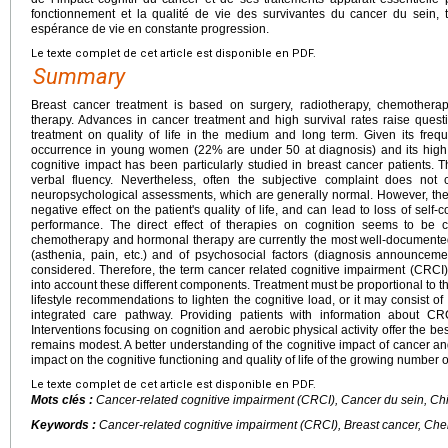
fonctionnement et la qualité de vie des survivantes du cancer du sein,
espérance de vie en constante progression.
Le texte complet de cet article est disponible en PDF.
Summary
Breast cancer treatment is based on surgery, radiotherapy, chemotherap
therapy. Advances in cancer treatment and high survival rates raise quest
treatment on quality of life in the medium and long term. Given its freq
occurrence in young women (22% are under 50 at diagnosis) and its high s
cognitive impact has been particularly studied in breast cancer patients.
verbal fluency. Nevertheless, often the subjective complaint does not 
neuropsychological assessments, which are generally normal. However, the
negative effect on the patient's quality of life, and can lead to loss of sel
performance. The direct effect of therapies on cognition seems to be c
chemotherapy and hormonal therapy are currently the most well-documented. 
(asthenia, pain, etc.) and of psychosocial factors (diagnosis announceme
considered. Therefore, the term cancer related cognitive impairment (CRCI)
into account these different components. Treatment must be proportional to th
lifestyle recommendations to lighten the cognitive load, or it may consist o
integrated care pathway. Providing patients with information about CRC
Interventions focusing on cognition and aerobic physical activity offer the bes
remains modest. A better understanding of the cognitive impact of cancer and
impact on the cognitive functioning and quality of life of the growing number o
Le texte complet de cet article est disponible en PDF.
Mots clés :
Cancer-related cognitive impairment (CRCI), Cancer du sein, Ch
Keywords :
Cancer-related cognitive impairment (CRCI), Breast cancer, Ch