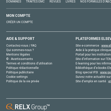
DOMAINES
TRAITÉS EMC
REVUES
LIVRES
NOS FORMULES D'AB
MON COMPTE
CRÉER UN COMPTE
AIDE & SUPPORT
PLATEFORMES ELSE
Contactez-nous / FAQ
Site e-commerce :
www.el
Qui sommes-nous ?
Aide à la pratique clinique
Mentions légales
Portail pour les institution
© - Avertissements
Site d'information sur l'E
Termes et conditions d'utilisation
E-learning pour les infirmi
Politique rédactionnelle
Bibliothèque d'e-books Els
Politique publicitaire
Blog special IFSI :
www.gen
Cookie settings
Suivez notre actualité sur
Politique de la vie privée
Site d'emploi en santé :
e