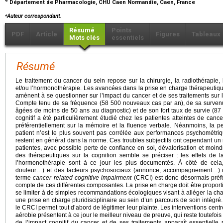
Département de Pharmacologie, CHU Caen Normandie, Caen, France
⁎
Auteur correspondant.
Résumé
Points
PDF
Article
Figures
Tableaux
Mots clés
essentiels
Résumé
Le traitement du cancer du sein repose sur la chirurgie, la radiothérapie, 
et/ou l’hormonothérapie. Les avancées dans la prise en charge thérapeutiqu
amènent à se questionner sur l’impact du cancer et de ses traitements sur 
Compte tenu de sa fréquence (58 500 nouveaux cas par an), de sa surve
âgées de moins de 50 ans au diagnostic) et de son fort taux de survie (87 
cognitif a été particulièrement étudié chez les patientes atteintes de cance
préférentiellement sur la mémoire et la fluence verbale. Néanmoins, la pe
patient n’est le plus souvent pas corrélée aux performances psychométri
restent en général dans la norme. Ces troubles subjectifs ont cependant un ne
patientes, avec possible perte de confiance en soi, dévalorisation et moin
des thérapeutiques sur la cognition semble se préciser : les effets de l
l’hormonothérapie sont à ce jour les plus documentés. À côté de cela,
douleur…) et des facteurs psychosociaux (annonce, accompagnement…) d
terme
cancer related cognitive impairment
(CRCI) est donc désormais préf
compte de ces différentes composantes. La prise en charge doit être proporti
se limiter à de simples recommandations écologiques visant à alléger la char
une prise en charge pluridisciplinaire au sein d’un parcours de soin intégré.
le CRCI permet tout d’abord de légitimer leur plainte. Les interventions centré
aérobie présentent à ce jour le meilleur niveau de preuve, qui reste toutef
de l’impact cognitif du cancer et de ses traitements apparaît essentielle 