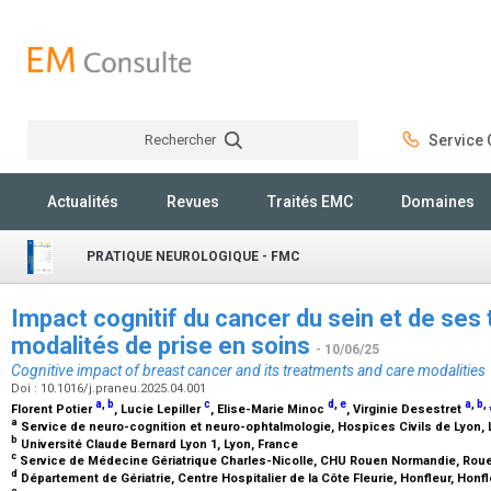
Rechercher
Service C
Rechercher
Actualités
Revues
Traités EMC
Domaines
PRATIQUE NEUROLOGIQUE - FMC
Impact cognitif du cancer du sein et de ses
modalités de prise en soins
- 10/06/25
Cognitive impact of breast cancer and its treatments and care modalities
Doi : 10.1016/j.praneu.2025.04.001
a
,
b
c
d
,
e
a
,
b
,
Florent Potier
, Lucie Lepiller
, Elise-Marie Minoc
, Virginie Desestret
a
Service de neuro-cognition et neuro-ophtalmologie, Hospices Civils de Lyon, 
b
Université Claude Bernard Lyon 1, Lyon, France
c
Service de Médecine Gériatrique Charles-Nicolle, CHU Rouen Normandie, Rou
d
Département de Gériatrie, Centre Hospitalier de la Côte Fleurie, Honfleur, Honf
e