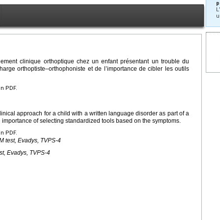
p
L
u
ement clinique orthoptique chez un enfant présentant un trouble du
arge orthoptiste–orthophoniste et de l’importance de cibler les outils
en PDF.
linical approach for a child with a written language disorder as part of a
e importance of selecting standardized tools based on the symptoms.
en PDF.
M test, Evadys, TVPS-4
st, Evadys, TVPS-4