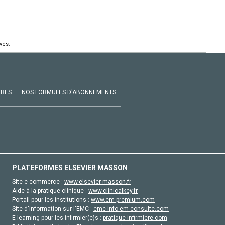
vés.
VRES
NOS FORMULES D'ABONNEMENTS
PLATEFORMES ELSEVIER MASSON
Site e-commerce :
www.elsevier-masson.fr
Aide à la pratique clinique :
www.clinicalkey.fr
Portail pour les institutions :
www.em-premium.com
Site d'information sur l'EMC :
emc-info.em-consulte.com
E-learning pour les infirmier(e)s :
pratique-infirmiere.com