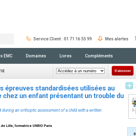
Service Client : 01 71 16 55 99
Mes alertes
Rechercher
és EMC
Domaines
Livres
Compléments
IE
S'abonner
es épreuves standardisées utilisées au
e chez un enfant présentant un trouble du
 during an orthoptic assessment of a child with a written
de Lille, formatrice UNRIO Paris
B