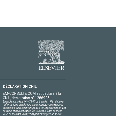
DÉCLARATION CNIL
EM-CONSULTE.COM est déclaré à la
CNIL, déclaration n° 1286925.
En application de la loi nº78-17 du 6 janvier 1978 relative à
l'informatique, aux fichiers et aux libertés, vous disposez
des droits d'opposition (art.26 de la loi), d'accès (art.34 à 38
de la loi), et de rectification (art.36 de la loi) des données
vous concernant. Ainsi, vous pouvez exiger que soient