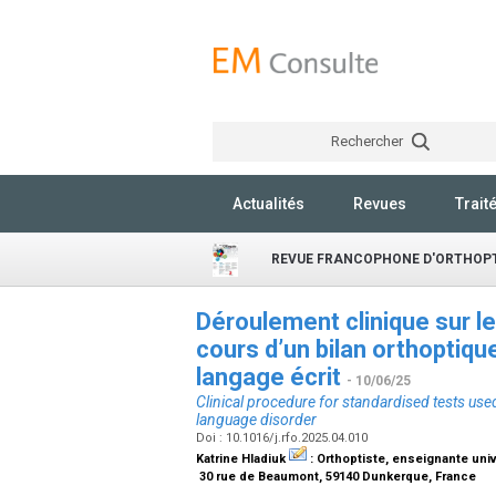
Rechercher
Actualités
Revues
Trait
REVUE FRANCOPHONE D'ORTHOPT
Déroulement clinique sur l
cours d’un bilan orthoptiqu
langage écrit
- 10/06/25
Clinical procedure for standardised tests used
language disorder
Doi : 10.1016/j.rfo.2025.04.010
Katrine Hladiuk
:
Orthoptiste, enseignante univ.
30 rue de Beaumont, 59140 Dunkerque, France