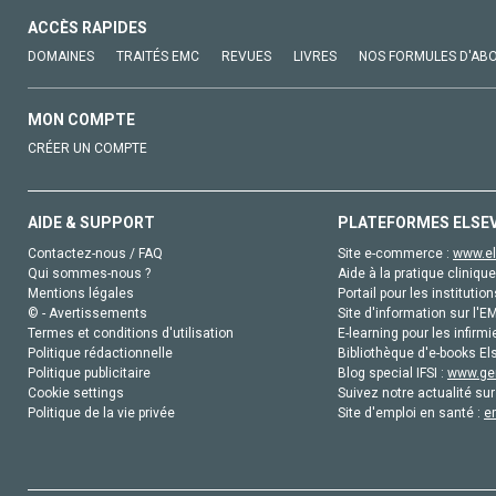
ACCÈS RAPIDES
DOMAINES
TRAITÉS EMC
REVUES
LIVRES
NOS FORMULES D'AB
MON COMPTE
CRÉER UN COMPTE
AIDE & SUPPORT
PLATEFORMES ELSE
Contactez-nous / FAQ
Site e-commerce :
www.el
Qui sommes-nous ?
Aide à la pratique clinique
Mentions légales
Portail pour les institution
© - Avertissements
Site d'information sur l'E
Termes et conditions d'utilisation
E-learning pour les infirmi
Politique rédactionnelle
Bibliothèque d'e-books Els
Politique publicitaire
Blog special IFSI :
www.gen
Cookie settings
Suivez notre actualité sur
Politique de la vie privée
Site d'emploi en santé :
e