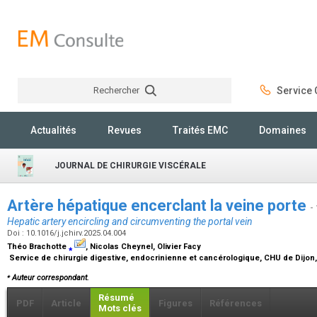
Rechercher
Service C
Rechercher
Actualités
Revues
Traités EMC
Domaines
JOURNAL DE CHIRURGIE VISCÉRALE
Artère hépatique encerclant la veine porte
-
Hepatic artery encircling and circumventing the portal vein
Doi : 10.1016/j.jchirv.2025.04.004
Théo Brachotte
⁎
, Nicolas Cheynel, Olivier Facy
Service de chirurgie digestive, endocrinienne et cancérologique, CHU de Dijon, 1
⁎
Auteur correspondant.
Résumé
PDF
Article
Figures
Références
Mots clés