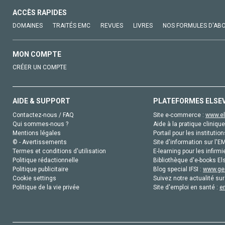
ACCÈS RAPIDES
DOMAINES
TRAITÉS EMC
REVUES
LIVRES
NOS FORMULES D'AB
MON COMPTE
CRÉER UN COMPTE
AIDE & SUPPORT
PLATEFORMES ELSE
Contactez-nous / FAQ
Site e-commerce :
www.el
Qui sommes-nous ?
Aide à la pratique clinique
Mentions légales
Portail pour les institution
© - Avertissements
Site d'information sur l'E
Termes et conditions d'utilisation
E-learning pour les infirmi
Politique rédactionnelle
Bibliothèque d'e-books Els
Politique publicitaire
Blog special IFSI :
www.gen
Cookie settings
Suivez notre actualité sur
Politique de la vie privée
Site d'emploi en santé :
e