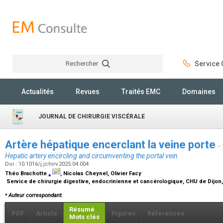
Rechercher
Service C
Rechercher
Actualités
Revues
Traités EMC
Domaines
JOURNAL DE CHIRURGIE VISCÉRALE
Artère hépatique encerclant la veine porte
-
Hepatic artery encircling and circumventing the portal vein
Doi : 10.1016/j.jchirv.2025.04.004
Théo Brachotte
⁎
, Nicolas Cheynel, Olivier Facy
Service de chirurgie digestive, endocrinienne et cancérologique, CHU de Dijon, 1
⁎
Auteur correspondant.
Résumé
PDF
Article
Figures
Références
Mots clés