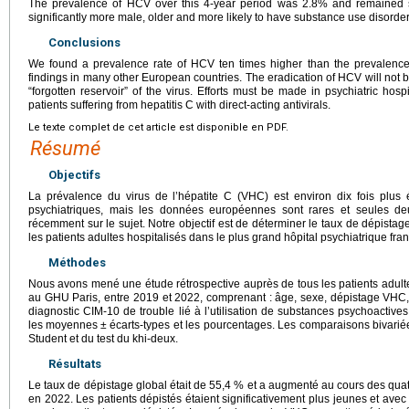
The prevalence of HCV over this 4-year period was 2.8% and remained s
significantly more male, older and more likely to have substance use disorde
Conclusions
We found a prevalence rate of HCV ten times higher than the prevalence i
findings in many other European countries. The eradication of HCV will not be
“forgotten reservoir” of the virus. Efforts must be made in psychiatric hospit
patients suffering from hepatitis C with direct-acting antivirals.
Le texte complet de cet article est disponible en PDF.
Résumé
Objectifs
La prévalence du virus de l’hépatite C (VHC) est environ dix fois plus 
psychiatriques, mais les données européennes sont rares et seules de
récemment sur le sujet. Notre objectif est de déterminer le taux de dépist
les patients adultes hospitalisés dans le plus grand hôpital psychiatrique fran
Méthodes
Nous avons mené une étude rétrospective auprès de tous les patients adulte
au GHU Paris, entre 2019 et 2022, comprenant : âge, sexe, dépistage VHC,
diagnostic CIM-10 de trouble lié à l’utilisation de substances psychoactives. 
les moyennes
±
écarts-types et les pourcentages. Les comparaisons bivariées
Student et du test du khi-deux.
Résultats
Le taux de dépistage global était de 55,4 % et a augmenté au cours des qu
en 2022. Les patients dépistés étaient significativement plus jeunes et avec 