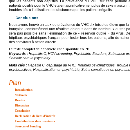
que les patients non dépistés. La prévalence du VHC sur cette période ét
patients positifs pour le VHC étaient significativement plus de sexe masculin,
troubles liés à l’utilisation de substances que les patients négatifs.
Conclusions
Nous avons trouvé un taux de prévalence du VHC dix fois plus élevé que la
française, conformément aux résultats obtenus dans de nombreux autres p
sera pas possible sans l’élimination de ce « réservoir oublié » du virus. Des
hôpitaux psychiatriques français pour tester tous les patients, afin de traite
des antiviraux à action directe.
Le texte complet de cet article est disponible en PDF.
Keywords :
Hepatitis C, HCV screening, Psychiatric disorders, Substance use 
Somatic care in psychiatry
Mots clés :
Hépatite C, dépistage du VHC, Troubles psychiatriques, Trouble li
psychoactives, Hospitalisation en psychiatrie, Soins somatiques en psychiatr
Plan
Introduction
Methods
Results
Discussion
Conclusion
Déclaration de liens d’intérêt
Contributions des co-auteurs
Sources of funding