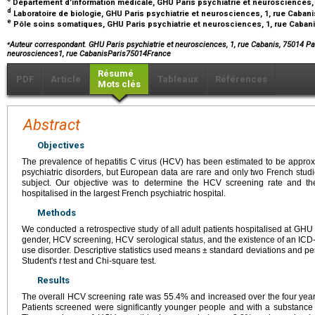
Département d’information médicale, GHU Paris psychiatrie et neurosciences, 1
d
Laboratoire de biologie, GHU Paris psychiatrie et neurosciences, 1, rue Cabani
e
Pôle soins somatiques, GHU Paris psychiatrie et neurosciences, 1, rue Cabani
⁎
Auteur correspondant. GHU Paris psychiatrie et neurosciences, 1, rue Cabanis, 75014 Pa
neurosciences1, rue CabanisParis75014France
Résumé
PDF
Article
Tableaux
Références
Mots clés
Abstract
Objectives
The prevalence of hepatitis C virus (HCV) has been estimated to be approxi
psychiatric disorders, but European data are rare and only two French stud
subject. Our objective was to determine the HCV screening rate and th
hospitalised in the largest French psychiatric hospital.
Methods
We conducted a retrospective study of all adult patients hospitalised at GHU
gender, HCV screening, HCV serological status, and the existence of an ICD
use disorder. Descriptive statistics used means
±
standard deviations and pe
Student's
t
test and Chi-square test.
Results
The overall HCV screening rate was 55.4% and increased over the four yea
Patients screened were significantly younger people and with a substance