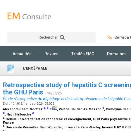
Rechercher
Service C
Rechercher
Actualités
Revues
Traités EMC
Domaines
L'ENCÉPHALE
Retrospective study of hepatitis C screenin
the GHU Paris
- 10/06/25
Étude rétrospective du dépistage et de la séroprévalence de l’hépatite C 
Doi : 10.1016/j.encep.2024.05.002
a
,
b
,
⁎
c
Alexandra Pham-Scottez
, Valérie Dauriac-Le Masson
, Oumeyma Ben
d
e
, Nabil Hallouche
a
Cellule universitarisation recherche et enseignement, GHU Paris psychiatrie et
France
b
Université Versailles Saint-Quentin, université Paris-Saclay, Inserm U1018, CES
c