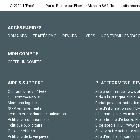
© 2024 L'Encéphale, Paris. Publié par Elsevier Masson SAS. Tous droits réserv
ACCÈS RAPIDES
DOMAINES
TRAITÉS EMC
REVUES
LIVRES
NOS FORMULES D'AB
MON COMPTE
CRÉER UN COMPTE
AIDE & SUPPORT
PLATEFORMES ELSE
Contactez-nous / FAQ
Site e-commerce :
www.el
Qui sommes-nous ?
Aide à la pratique clinique
Mentions légales
Portail pour les institution
© - Avertissements
Site d'information sur l'E
Termes et conditions d'utilisation
E-learning pour les infirmi
Politique rédactionnelle
Bibliothèque d'e-books Els
Politique publicitaire
Blog special IFSI :
www.gen
Cookie settings
Suivez notre actualité sur
Politique de la vie privée
Site d'emploi en santé :
e