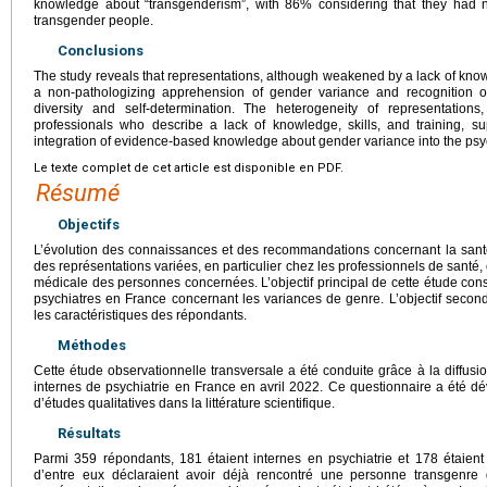
knowledge about “transgenderism”, with 86% considering that they had n
transgender people.
Conclusions
The study reveals that representations, although weakened by a lack of know
a non-pathologizing apprehension of gender variance and recognition o
diversity and self-determination. The heterogeneity of representatio
professionals who describe a lack of knowledge, skills, and training, s
integration of evidence-based knowledge about gender variance into the psyc
Le texte complet de cet article est disponible en PDF.
Résumé
Objectifs
L’évolution des connaissances et des recommandations concernant la san
des représentations variées, en particulier chez les professionnels de santé, 
médicale des personnes concernées. L’objectif principal de cette étude consi
psychiatres en France concernant les variances de genre. L’objectif secon
les caractéristiques des répondants.
Méthodes
Cette étude observationnelle transversale a été conduite grâce à la diffusi
internes de psychiatrie en France en avril 2022. Ce questionnaire a été dé
d’études qualitatives dans la littérature scientifique.
Résultats
Parmi 359 répondants, 181 étaient internes en psychiatrie et 178 étaient 
d’entre eux déclaraient avoir déjà rencontré une personne transgenre 