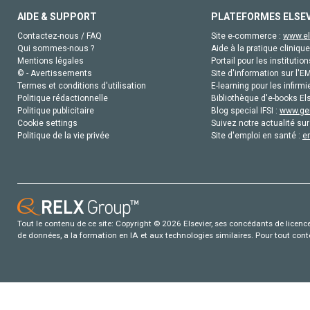
AIDE & SUPPORT
PLATEFORMES ELSE
Contactez-nous / FAQ
Site e-commerce :
www.el
Qui sommes-nous ?
Aide à la pratique clinique
Mentions légales
Portail pour les institution
© - Avertissements
Site d'information sur l'E
Termes et conditions d'utilisation
E-learning pour les infirmi
Politique rédactionnelle
Bibliothèque d'e-books Els
Politique publicitaire
Blog special IFSI :
www.gen
Cookie settings
Suivez notre actualité sur
Politique de la vie privée
Site d'emploi en santé :
e
Tout le contenu de ce site: Copyright © 2026 Elsevier, ses concédants de licence e
de données, a la formation en IA et aux technologies similaires. Pour tout con