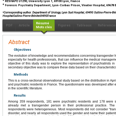
RESHAPE U1290, University Lyon 1, 69100 Lyon, France
e
Forensic Psychiatry Department, Lyon-Corbas Prison, Vinatier Hospital, 69678 
⁎
Corresponding author. Department of Urology, Lyon Sud Hospital, 69495 Oullins-Pierre-Bé
HospitalOullins-Pierre-Bénite69495France
Résumé
PDF
Article
Figures
Tableaux
Référence
Mots clés
Abstract
Objectives
The evolution of knowledge and recommendations concerning transgender hea
especially for health professionals, that can influence the medical managem
objective of this study was to explore the representation of psychiatrists 
secondary objective was to compare these data based on their characteristic
Methods
This is a cross-sectional observational study based on the distribution in Apri
and psychiatric residents in France. The questionnaire was developed after exp
in the scientific literature.
Results
Among 359 respondents, 181 were psychiatric residents and 178 were sen
already met a transgender person in their professional practice. Th
respondents were heterogeneous. Most respondents did not consider “tran
disorder, and nearly all respondents used the gender and name their patients