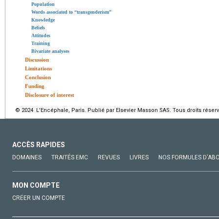
Population
Words associated to “transgenderism”
Knowledge
Beliefs
Attitudes
Training
Bivariate analyses
Discussion
Limitations
Conclusion
Funding
Disclosure of interest
© 2024 L'Encéphale, Paris. Publié par Elsevier Masson SAS. Tous droits réserv
ACCÈS RAPIDES
DOMAINES
TRAITÉS EMC
REVUES
LIVRES
NOS FORMULES D'AB
MON COMPTE
CRÉER UN COMPTE