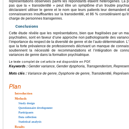
représentations observées parmi les répondants étaient hétérogènes. La p
pas que la « transidentité » peut être un symptôme d’un trouble psychia
déclaraient utiliser le genre et le nom que leurs patients leur demandent d
connaissances insuffisantes sur la transidentité, et 86 % considéraient qu’i
charge de personnes transgenres.
Conclusions
Cette étude révèle que les représentations, bien que fragilisées par un 
psychiatres, sont en faveur d’une approche non pathologisante des varian
l’importance du respect de la diversité de genre et de l’auto-détermination. L
que la forte prévalence de professionnels décrivant un manque de connais
soutiennent la nécessité de recommandations et l’intégration de conna
variances de genre dans la formation psychiatrique.
Le texte complet de cet article est disponible en PDF.
Keywords :
Gender variance, Gender dysphoria, Transgenderism, Representat
Mots clés :
Variance de genre, Dysphorie de genre, Transidentité, Représenta
Plan
Introduction
Methods
Study design
Questionnaire development
Participants
Data collection
Statistical analysis
Results