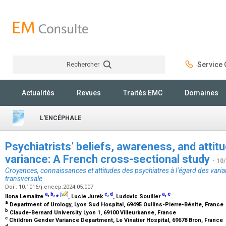
Rechercher
Service C
Rechercher
Actualités
Revues
Traités EMC
Domaines
L'ENCÉPHALE
Psychiatrists’ beliefs, awareness, and atti
variance: A French cross-sectional study
- 10
Croyances, connaissances et attitudes des psychiatres à l’égard des varia
transversale
Doi : 10.1016/j.encep.2024.05.007
a
,
b
,
⁎
c
,
d
a
,
e
Ilona Lemaitre
, Lucie Jurek
, Ludovic Souiller
a
Department of Urology, Lyon Sud Hospital, 69495 Oullins-Pierre-Bénite, France
b
Claude-Bernard University Lyon 1, 69100 Villeurbanne, France
c
Children Gender Variance Department, Le Vinatier Hospital, 69678 Bron, France
d