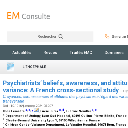
Rechercher
Service C
Rechercher
Actualités
Revues
Traités EMC
Domaines
L'ENCÉPHALE
Psychiatrists’ beliefs, awareness, and atti
variance: A French cross-sectional study
- 10
Croyances, connaissances et attitudes des psychiatres à l’égard des varia
transversale
Doi : 10.1016/j.encep.2024.05.007
a
,
b
,
⁎
c
,
d
a
,
e
Ilona Lemaitre
, Lucie Jurek
, Ludovic Souiller
a
Department of Urology, Lyon Sud Hospital, 69495 Oullins-Pierre-Bénite, France
b
Claude-Bernard University Lyon 1, 69100 Villeurbanne, France
c
Children Gender Variance Department, Le Vinatier Hospital, 69678 Bron, France
d