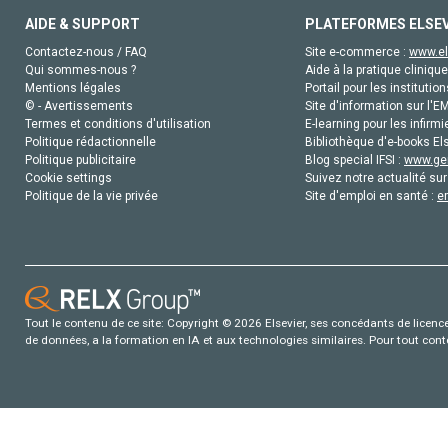
AIDE & SUPPORT
PLATEFORMES ELSE
Contactez-nous / FAQ
Site e-commerce :
www.el
Qui sommes-nous ?
Aide à la pratique clinique
Mentions légales
Portail pour les institution
© - Avertissements
Site d'information sur l'E
Termes et conditions d'utilisation
E-learning pour les infirmi
Politique rédactionnelle
Bibliothèque d'e-books Els
Politique publicitaire
Blog special IFSI :
www.gen
Cookie settings
Suivez notre actualité sur
Politique de la vie privée
Site d'emploi en santé :
e
Tout le contenu de ce site: Copyright © 2026 Elsevier, ses concédants de licence e
de données, a la formation en IA et aux technologies similaires. Pour tout con