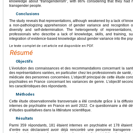
knowledge about “transgenderism”, with 86% considering that they had n
transgender people.
Conclusions
The study reveals that representations, although weakened by a lack of know
a non-pathologizing apprehension of gender variance and recognition o
diversity and self-determination. The heterogeneity of representatio
professionals who describe a lack of knowledge, skills, and training, s
integration of evidence-based knowledge about gender variance into the psyc
Le texte complet de cet article est disponible en PDF.
Résumé
Objectifs
L’évolution des connaissances et des recommandations concernant la san
des représentations variées, en particulier chez les professionnels de santé, 
médicale des personnes concernées. L’objectif principal de cette étude consi
psychiatres en France concernant les variances de genre. L’objectif secon
les caractéristiques des répondants.
Méthodes
Cette étude observationnelle transversale a été conduite grâce à la diffusi
internes de psychiatrie en France en avril 2022. Ce questionnaire a été dé
d’études qualitatives dans la littérature scientifique.
Résultats
Parmi 359 répondants, 181 étaient internes en psychiatrie et 178 étaient 
d’entre eux déclaraient avoir déjà rencontré une personne transgenre 