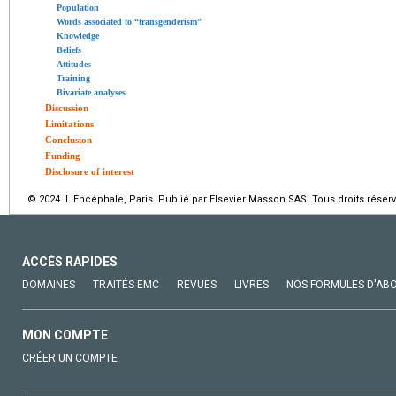
Population
Words associated to “transgenderism”
Knowledge
Beliefs
Attitudes
Training
Bivariate analyses
Discussion
Limitations
Conclusion
Funding
Disclosure of interest
© 2024 L'Encéphale, Paris. Publié par Elsevier Masson SAS. Tous droits réserv
ACCÈS RAPIDES
DOMAINES
TRAITÉS EMC
REVUES
LIVRES
NOS FORMULES D'AB
MON COMPTE
CRÉER UN COMPTE