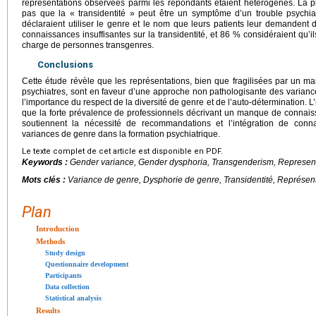
représentations observées parmi les répondants étaient hétérogènes. La p
pas que la « transidentité » peut être un symptôme d’un trouble psychia
déclaraient utiliser le genre et le nom que leurs patients leur demandent d
connaissances insuffisantes sur la transidentité, et 86 % considéraient qu’i
charge de personnes transgenres.
Conclusions
Cette étude révèle que les représentations, bien que fragilisées par un 
psychiatres, sont en faveur d’une approche non pathologisante des varian
l’importance du respect de la diversité de genre et de l’auto-détermination. L
que la forte prévalence de professionnels décrivant un manque de connais
soutiennent la nécessité de recommandations et l’intégration de conna
variances de genre dans la formation psychiatrique.
Le texte complet de cet article est disponible en PDF.
Keywords :
Gender variance, Gender dysphoria, Transgenderism, Representat
Mots clés :
Variance de genre, Dysphorie de genre, Transidentité, Représenta
Plan
Introduction
Methods
Study design
Questionnaire development
Participants
Data collection
Statistical analysis
Results