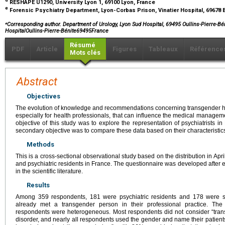
RESHAPE U1290, University Lyon 1, 69100 Lyon, France
e
Forensic Psychiatry Department, Lyon-Corbas Prison, Vinatier Hospital, 69678 
⁎
Corresponding author. Department of Urology, Lyon Sud Hospital, 69495 Oullins-Pierre-Bé
HospitalOullins-Pierre-Bénite69495France
Résumé
PDF
Article
Figures
Tableaux
Référence
Mots clés
Abstract
Objectives
The evolution of knowledge and recommendations concerning transgender hea
especially for health professionals, that can influence the medical managem
objective of this study was to explore the representation of psychiatrists 
secondary objective was to compare these data based on their characteristic
Methods
This is a cross-sectional observational study based on the distribution in Apri
and psychiatric residents in France. The questionnaire was developed after exp
in the scientific literature.
Results
Among 359 respondents, 181 were psychiatric residents and 178 were sen
already met a transgender person in their professional practice. Th
respondents were heterogeneous. Most respondents did not consider “tran
disorder, and nearly all respondents used the gender and name their patients