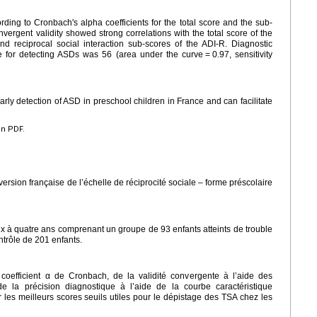
rding to Cronbach's alpha coefficients for the total score and the sub-
vergent validity showed strong correlations with the total score of the
reciprocal social interaction sub-scores of the ADI-R. Diagnostic
ore for detecting ASDs was 56 (area under the curve
=
0.97, sensitivity
arly detection of ASD in preschool children in France and can facilitate
en PDF.
ersion française de l’échelle de réciprocité sociale – forme préscolaire
ux à quatre ans comprenant un groupe de 93 enfants atteints de trouble
ntrôle de 201 enfants.
coefficient α de Cronbach, de la validité convergente à l’aide des
de la précision diagnostique à l’aide de la courbe caractéristique
r les meilleurs scores seuils utiles pour le dépistage des TSA chez les