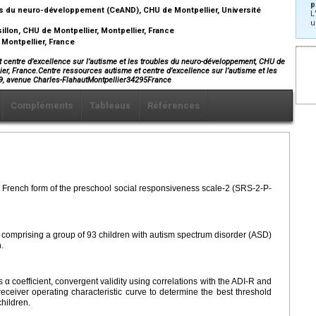
p
les du neuro-développement (CeAND), CHU de Montpellier, Université
L
u
lon, CHU de Montpellier, Montpellier, France
 Montpellier, France
 centre d’excellence sur l’autisme et les troubles du neuro-développement, CHU de
ier, France.Centre ressources autisme et centre d’excellence sur l’autisme et les
9, avenue Charles-FlahautMontpellier34295France
Compléments
Tableaux
Références
e French form of the preschool social responsiveness scale-2 (SRS-2-P-
 comprising a group of 93 children with autism spectrum disorder (ASD)
.
 α coefficient, convergent validity using correlations with the ADI-R and
ceiver operating characteristic curve to determine the best threshold
hildren.