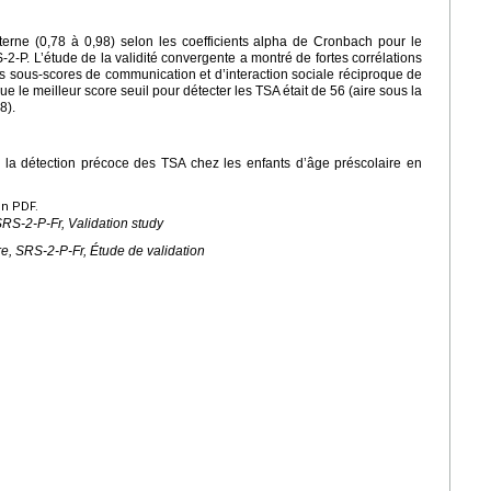
rne (0,78 à 0,98) selon les coefficients alpha de Cronbach pour le
S-2-P. L’étude de la validité convergente a montré de fortes corrélations
es sous-scores de communication et d’interaction sociale réciproque de
e le meilleur score seuil pour détecter les TSA était de 56 (aire sous la
8).
 la détection précoce des TSA chez les enfants d’âge préscolaire en
en PDF.
SRS-2-P-Fr, Validation study
re, SRS-2-P-Fr, Étude de validation