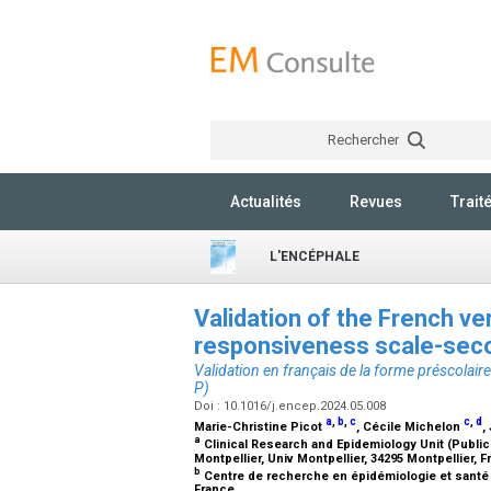
Rechercher
Actualités
Revues
Trait
L'ENCÉPHALE
Validation of the French ve
responsiveness scale-seco
Validation en français de la forme préscolaire
P)
Doi : 10.1016/j.encep.2024.05.008
a
,
b
,
c
c
,
d
Marie-Christine Picot
, Cécile Michelon
,
a
Clinical Research and Epidemiology Unit (Public
Montpellier, Univ Montpellier, 34295 Montpellier, 
b
Centre de recherche en épidémiologie et santé d
France