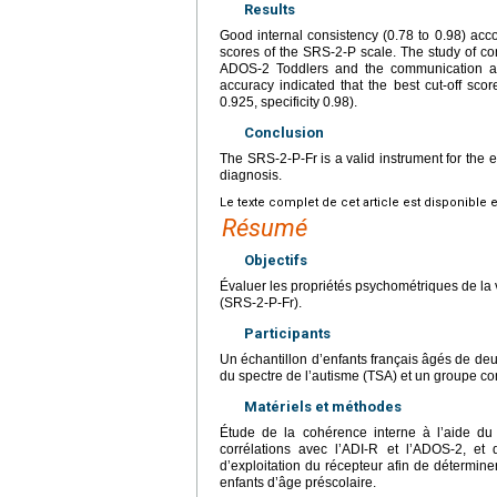
Results
Good internal consistency (0.78 to 0.98) acco
scores of the SRS-2-P scale. The study of con
ADOS-2 Toddlers and the communication and 
accuracy indicated that the best cut-off sc
0.925, specificity 0.98).
Conclusion
The SRS-2-P-Fr is a valid instrument for the e
diagnosis.
Le texte complet de cet article est disponible 
Résumé
Objectifs
Évaluer les propriétés psychométriques de la v
(SRS-2-P-Fr).
Participants
Un échantillon d’enfants français âgés de de
du spectre de l’autisme (TSA) et un groupe co
Matériels et méthodes
Étude de la cohérence interne à l’aide du 
corrélations avec l’ADI-R et l’ADOS-2, et 
d’exploitation du récepteur afin de détermine
enfants d’âge préscolaire.