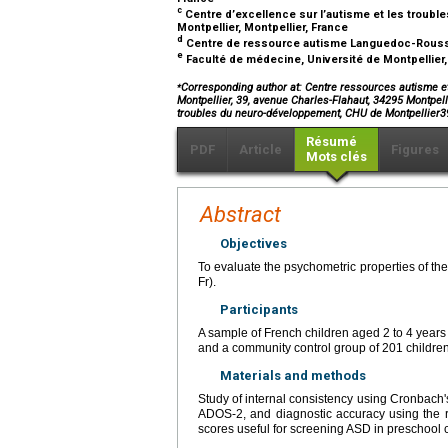
c
Centre d’excellence sur l’autisme et les troub
Montpellier, Montpellier, France
d
Centre de ressource autisme Languedoc-Roussil
e
Faculté de médecine, Université de Montpellier,
⁎
Corresponding author at: Centre ressources autisme et
Montpellier, 39, avenue Charles-Flahaut, 34295 Montpell
troubles du neuro-développement, CHU de Montpellier3
Résumé
PDF
Article
Figures
Mots clés
Abstract
Objectives
To evaluate the psychometric properties of th
Fr).
Participants
A sample of French children aged 2 to 4 years
and a community control group of 201 children
Materials and methods
Study of internal consistency using Cronbach's
ADOS-2, and diagnostic accuracy using the re
scores useful for screening ASD in preschool c