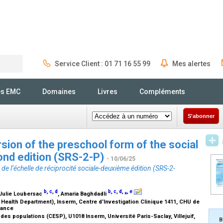
Service Client : 01 71 16 55 99
Mes alertes
Rechercher
és EMC
Domaines
Livres
Compléments
S'abonner
rsion of the preschool form of the social
nd edition (SRS-2-P)
- 10/06/25
 de l’échelle de réciprocité sociale-deuxième édition (SRS-2-
b
,
c
,
d
b
,
c
,
d
,
⁎
,
e
 Julie Loubersac
, Amaria Baghdadli
 Health Department), Inserm, Centre d’Investigation Clinique 1411, CHU de
France
es populations (CESP), U1018 Inserm, Université Paris-Saclay, Villejuif,
B