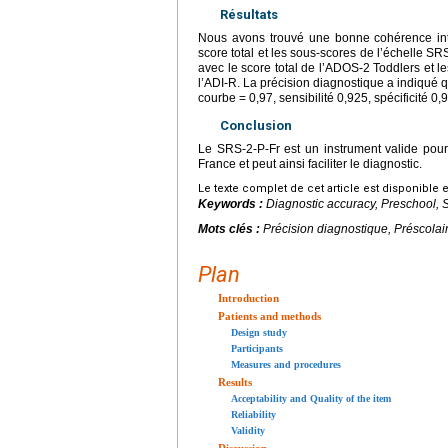
Résultats
Nous avons trouvé une bonne cohérence inte
score total et les sous-scores de l’échelle SR
avec le score total de l’ADOS-2 Toddlers et l
l’ADI-R. La précision diagnostique a indiqué qu
courbe
=
0,97, sensibilité 0,925, spécificité 0,9
Conclusion
Le SRS-2-P-Fr est un instrument valide pour
France et peut ainsi faciliter le diagnostic.
Le texte complet de cet article est disponible 
Keywords :
Diagnostic accuracy, Preschool, 
Mots clés :
Précision diagnostique, Préscolai
Plan
Introduction
Patients and methods
Design study
Participants
Measures and procedures
Results
Acceptability and Quality of the item
Reliability
Validity
Discussion