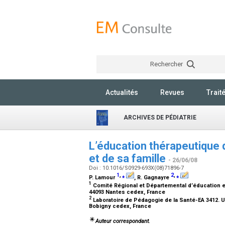
Rechercher
Actualités
Revues
Trait
ARCHIVES DE PÉDIATRIE
L’éducation thérapeutique d
et de sa famille
- 26/06/08
Doi : 10.1016/S0929-693X(08)71896-7
1
,
⁎
2
,
⁎
P. Lamour
, R. Gagnayre
1
Comité Régional et Départemental d’éducation et 
44093 Nantes cedex, France
2
Laboratoire de Pédagogie de la Santé-EA 3412. U
Bobigny cedex, France
Auteur correspondant.