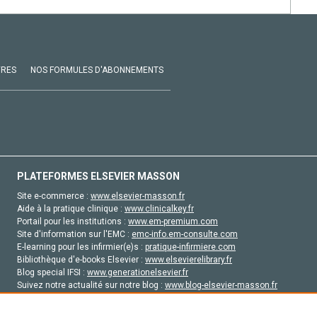
VRES
NOS FORMULES D'ABONNEMENTS
PLATEFORMES ELSEVIER MASSON
Site e-commerce :
www.elsevier-masson.fr
Aide à la pratique clinique :
www.clinicalkey.fr
Portail pour les institutions :
www.em-premium.com
Site d'information sur l'EMC :
emc-info.em-consulte.com
E-learning pour les infirmier(e)s :
pratique-infirmiere.com
Bibliothèque d'e-books Elsevier :
www.elsevierelibrary.fr
Blog special IFSI :
www.generationelsevier.fr
Suivez notre actualité sur notre blog :
www.blog-elsevier-masson.fr
Site d'emploi en santé :
emploisante.com