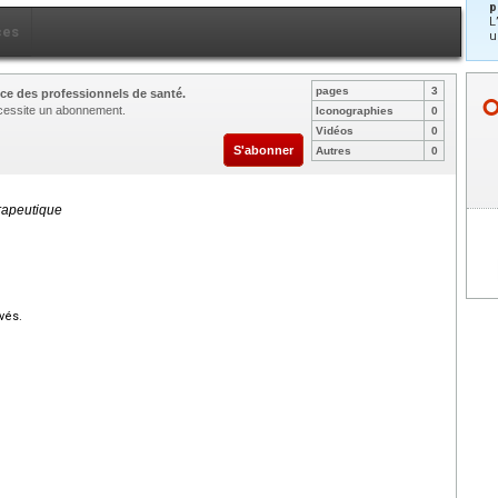
p
L
ces
u
pages
3
ce des professionnels de santé.
nécessite un abonnement.
Iconographies
0
Vidéos
0
S'abonner
Autres
0
rapeutique
vés.