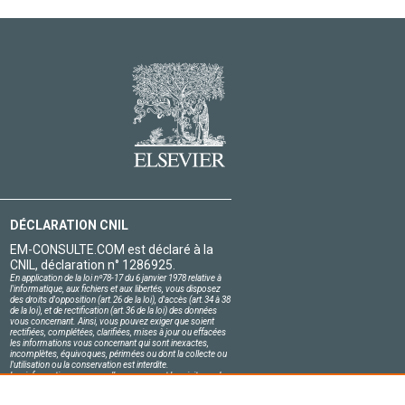
DÉCLARATION CNIL
EM-CONSULTE.COM est déclaré à la
CNIL, déclaration n° 1286925.
En application de la loi nº78-17 du 6 janvier 1978 relative à
l'informatique, aux fichiers et aux libertés, vous disposez
des droits d'opposition (art.26 de la loi), d'accès (art.34 à 38
de la loi), et de rectification (art.36 de la loi) des données
vous concernant. Ainsi, vous pouvez exiger que soient
rectifiées, complétées, clarifiées, mises à jour ou effacées
les informations vous concernant qui sont inexactes,
incomplètes, équivoques, périmées ou dont la collecte ou
l'utilisation ou la conservation est interdite.
Les informations personnelles concernant les visiteurs de
notre site, y compris leur identité, sont confidentielles.
Le responsable du site s'engage sur l'honneur à respecter