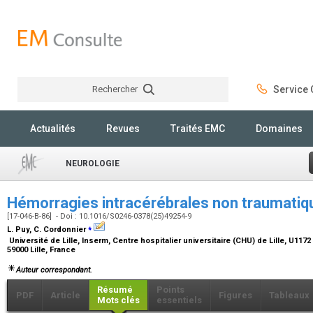
Rechercher
Service C
Rechercher
Actualités
Revues
Traités EMC
Domaines
NEUROLOGIE
Hémorragies intracérébrales non traumati
[17-046-B-86] - Doi : 10.1016/S0246-0378(25)49254-9
⁎
L. Puy, C. Cordonnier
Université de Lille, Inserm, Centre hospitalier universitaire (CHU) de Lille, U117
59000 Lille, France
Auteur correspondant.
Résumé
Points
PDF
Article
Figures
Tableaux
Mots clés
essentiels