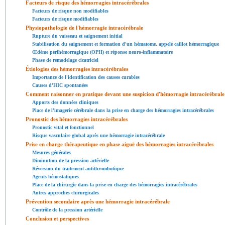
Facteurs de risque des hémorragies intracérébrales
Facteurs de risque non modifiables
Facteurs de risque modifiables
Physiopathologie de l'hémorragie intracérébrale
Rupture du vaisseau et saignement initial
Stabilisation du saignement et formation d'un hématome, appelé caillot hémorragique
Œdème périhémorragique (OPH) et réponse neuro-inflammatoire
Phase de remodelage cicatriciel
Étiologies des hémorragies intracérébrales
Importance de l'identification des causes curables
Causes d'HIC spontanées
Comment raisonner en pratique devant une suspicion d'hémorragie intracérébrale
Apports des données cliniques
Place de l'imagerie cérébrale dans la prise en charge des hémorragies intracérébrales
Pronostic des hémorragies intracérébrales
Pronostic vital et fonctionnel
Risque vasculaire global après une hémorragie intracérébrale
Prise en charge thérapeutique en phase aiguë des hémorragies intracérébrales
Mesures générales
Diminution de la pression artérielle
Réversion du traitement antithrombotique
Agents hémostatiques
Place de la chirurgie dans la prise en charge des hémorragies intracérébrales
Autres approches chirurgicales
Prévention secondaire après une hémorragie intracérébrale
Contrôle de la pression artérielle
Conclusion et perspectives