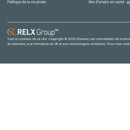
Politique de la vie privée
Site d'emploi en santé :
e
Tout le contenu de ce site: Copyright © 2026 Elsevier, ses concédants de licence e
de données, a la formation en IA et aux technologies similaires. Pour tout con