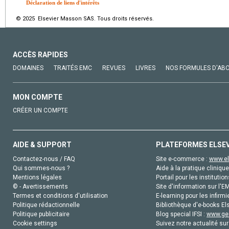
Déclaration de liens d'intérêts
© 2025 Elsevier Masson SAS. Tous droits réservés.
ACCÈS RAPIDES
DOMAINES
TRAITÉS EMC
REVUES
LIVRES
NOS FORMULES D'AB
MON COMPTE
CRÉER UN COMPTE
AIDE & SUPPORT
PLATEFORMES ELSE
Contactez-nous / FAQ
Site e-commerce :
www.el
Qui sommes-nous ?
Aide à la pratique clinique
Mentions légales
Portail pour les institution
© - Avertissements
Site d'information sur l'E
Termes et conditions d'utilisation
E-learning pour les infirmi
Politique rédactionnelle
Bibliothèque d'e-books Els
Politique publicitaire
Blog special IFSI :
www.gen
Cookie settings
Suivez notre actualité sur