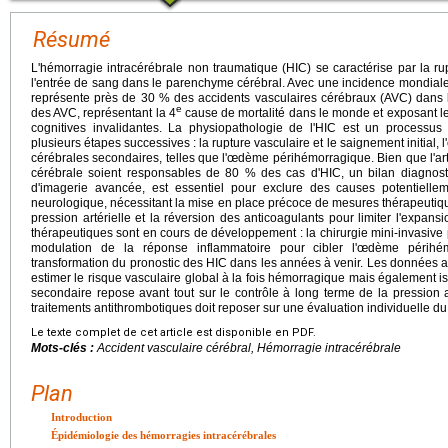
Résumé
L'hémorragie intracérébrale non traumatique (HIC) se caractérise par la ru
l'entrée de sang dans le parenchyme cérébral. Avec une incidence mondiale a
représente près de 30 % des accidents vasculaires cérébraux (AVC) dans l
e
des AVC, représentant la 4
cause de mortalité dans le monde et exposant le
cognitives invalidantes. La physiopathologie de l'HIC est un process
plusieurs étapes successives : la rupture vasculaire et le saignement initial, 
cérébrales secondaires, telles que l'œdème périhémorragique. Bien que l'art
cérébrale soient responsables de 80 % des cas d'HIC, un bilan diagno
d'imagerie avancée, est essentiel pour exclure des causes potentiellem
neurologique, nécessitant la mise en place précoce de mesures thérapeutique
pression artérielle et la réversion des anticoagulants pour limiter l'expans
thérapeutiques sont en cours de développement : la chirurgie mini-invasive 
modulation de la réponse inflammatoire pour cibler l'œdème périhém
transformation du pronostic des HIC dans les années à venir. Les données 
estimer le risque vasculaire global à la fois hémorragique mais également 
secondaire repose avant tout sur le contrôle à long terme de la pression a
traitements antithrombotiques doit reposer sur une évaluation individuelle du
Le texte complet de cet article est disponible en PDF.
Mots-clés :
Accident vasculaire cérébral, Hémorragie intracérébrale
Plan
Introduction
Épidémiologie des hémorragies intracérébrales