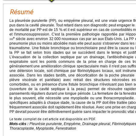
Résumé
La pleurésie purulente (PP), ou empyème pleural, est une vraie urgence t
pus dans la cavité pleurale. Tout retard dans son diagnostic peut engager le 
de mortalité par PP est de 15 % et il est supérieur en cas de comorbidités mu
et l'immunosuppression. C'est la première pathologie rapportée par Hippocr
e
xxi
siècle avec environ 32 000 nouveaux cas par an aux États-Unis. La PP es
pneumonie plus ou moins abcédée mais elle peut aussi s'observer dans les s
traumatisme. Une fistule bronchique ou bronchiolaire peut être la cause ou
la PP se fait selon trois stades qui se succèdent dans le temps et justif
L'évacuation de la collection septique par un drainage, l'antibiothérapie
respiratoire sont les points communs de la prise en charge de ces tro
généralement une amélioration clinique spectaculaire mais il n'est pas suffis
une détersion locale, soit chimique par fibrinolytiques locaux, soit instrum
associée. Dans les stades tardifs, une décortication de la poche pleural
plèvre viscérale et pariétale) avec retrait des structures nécrosées e
comorbides, ou en présence d'une fistule bronchique n'évoluant pas bien so
(ouverture de la cavité septique à la peau) permet de résoudre rapid
pansements réguliers durant une longue période. La fermeture de la fenestrat
le plus souvent, elle nécessite une myoplastie ou une thoracomyoplastie.
spécifiques adaptés à chaque stade, la cause de la PP doit être traitée (abcès
fréquemment associée doit rapidement être résolue. Avec une prise en charg
PP devrait pouvoir être définitivement guérie sans impacter le pronostic vital 
Le texte complet de cet article est disponible en PDF.
Mots-clés :
Pleurésie purulente, Empyème, Drainage pleural, Fibrinolytiques
Thoracoplastie, Myoplastie, Fenestration