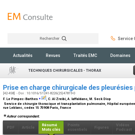
Rechercher
Service C
Rechercher
Actualités
Revues
Traités EMC
Domaines
TECHNIQUES CHIRURGICALES - THORAX
Prise en charge chirurgicale des pleurésies
[42-458] - Doi : 10.1016/S1241-8226(25)47819-0
⁎
F. Le Pimpec-Barthes
, C. Al Zreibi, A. Iaffaldano, M. Seck Diop
Service de chirurgie thoracique et transplantation pulmonaire, Hôpital europée
rue Leblanc, cedex 15 75908 Paris, France
Auteur correspondant.
Résumé
Points
Vidéos
PDF
Article
Figures
Mots clés
essentiels
Podcast