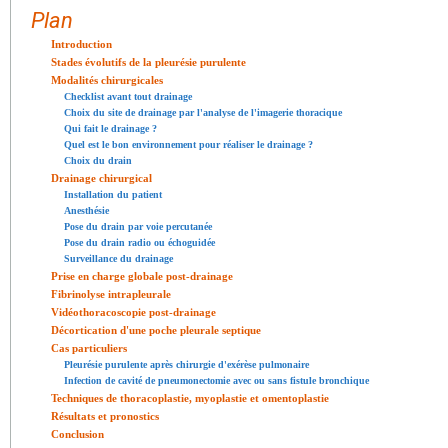
Plan
Introduction
Stades évolutifs de la pleurésie purulente
Modalités chirurgicales
Checklist avant tout drainage
Choix du site de drainage par l'analyse de l'imagerie thoracique
Qui fait le drainage ?
Quel est le bon environnement pour réaliser le drainage ?
Choix du drain
Drainage chirurgical
Installation du patient
Anesthésie
Pose du drain par voie percutanée
Pose du drain radio ou échoguidée
Surveillance du drainage
Prise en charge globale post-drainage
Fibrinolyse intrapleurale
Vidéothoracoscopie post-drainage
Décortication d'une poche pleurale septique
Cas particuliers
Pleurésie purulente après chirurgie d'exérèse pulmonaire
Infection de cavité de pneumonectomie avec ou sans fistule bronchique
Techniques de thoracoplastie, myoplastie et omentoplastie
Résultats et pronostics
Conclusion