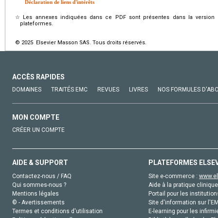
Déclaration de liens d'intérêts
☆
Les annexes indiquées dans ce PDF sont présentes dans la version é
plateformes.
© 2025 Elsevier Masson SAS. Tous droits réservés.
ACCÈS RAPIDES
DOMAINES
TRAITÉS EMC
REVUES
LIVRES
NOS FORMULES D'AB
MON COMPTE
CRÉER UN COMPTE
AIDE & SUPPORT
PLATEFORMES ELSE
Contactez-nous / FAQ
Site e-commerce :
www.el
Qui sommes-nous ?
Aide à la pratique clinique
Mentions légales
Portail pour les institution
© - Avertissements
Site d'information sur l'E
Termes et conditions d'utilisation
E-learning pour les infirmi