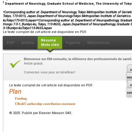
f
Department of Neurology, Graduate School of Medicine, The University of Toky
⁎
Corresponding author at: Department of Neurology, Tokyo Metropolitan Institute of Geriatr
Tokyo, 173-0015, Japan.Department of NeurologyTokyo Metropolitan Institute of Geriatrics
⁎⁎
kuTokyo173-0015Japan
Corresponding author at: Department of Neuropathology, Graduate
Hongo 7-3-1, Bunkyo-ku, Tokyo, 113-8655, Japan.Department of Neuropathology, Graduate 
3-1Bunkyo-kuTokyo113-8655Japan
Le texte complet de cet article est disponible en PDF.
Résumé
PDF
Article
Figures
Références
Mots clés
Bienvenue sur EM-consulte, la référence des professionnels de santé.
Article gratuit.
c
Connectez-vous pour en bénéficier!
vo
Le texte complet de cet article est disponible en PDF.
Plan
co
Funding
CRediT authorship contribution statement
© 2025 Publié par Elsevier Masson SAS.