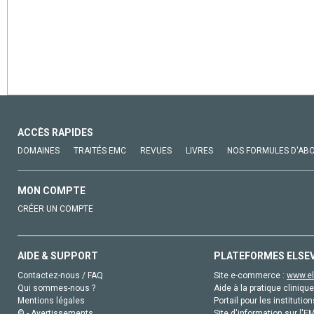
ACCÈS RAPIDES
DOMAINES
TRAITÉS EMC
REVUES
LIVRES
NOS FORMULES D'AB
MON COMPTE
CRÉER UN COMPTE
AIDE & SUPPORT
PLATEFORMES ELSE
Contactez-nous / FAQ
Site e-commerce :
www.el
Qui sommes-nous ?
Aide à la pratique clinique
Mentions légales
Portail pour les institution
© - Avertissements
Site d'information sur l'E