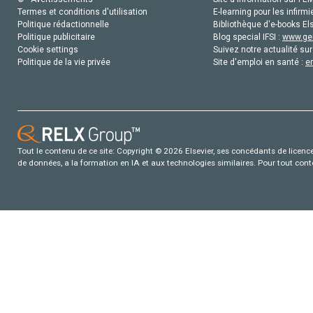
Termes et conditions d'utilisation
E-learning pour les infirmi
Politique rédactionnelle
Bibliothèque d'e-books Els
Politique publicitaire
Blog special IFSI :
www.gen
Cookie settings
Suivez notre actualité sur
Politique de la vie privée
Site d'emploi en santé :
e
Tout le contenu de ce site: Copyright © 2026 Elsevier, ses concédants de licence e
de données, a la formation en IA et aux technologies similaires. Pour tout con