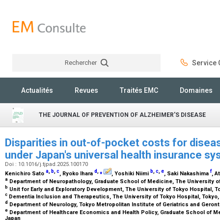
Rechercher
Service C
Rechercher
Actualités
Revues
Traités EMC
Domaines
THE JOURNAL OF PREVENTION OF ALZHEIMER'S DISEASE
Disparities in out-of-pocket costs for dise
under Japan's universal health insurance s
Doi : 10.1016/j.tjpad.2025.100170
a
,
b
,
c
d
,
⁎
b
,
c
,
e
f
Kenichiro Sato
, Ryoko Ihara
, Yoshiki Niimi
, Saki Nakashima
, A
a
Department of Neuropathology, Graduate School of Medicine, The University o
b
Unit for Early and Exploratory Development, The University of Tokyo Hospital, 
c
Dementia Inclusion and Therapeutics, The University of Tokyo Hospital, Tokyo
d
Department of Neurology, Tokyo Metropolitan Institute of Geriatrics and Geron
e
Department of Healthcare Economics and Health Policy, Graduate School of Med
Japan