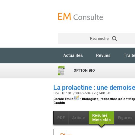
Rechercher
Actualités
Revues
Trait
OPTION BIO
La prolactine : une demoise
Doi : 10.1016/S0992-5945(25)74813-8
Carole Émile
:
Biologiste, rédactrice scientifiq
Cochin
Résumé
PDF
Article
Figures
Mots clés