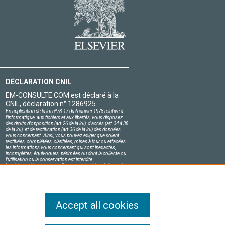
DÉCLARATION CNIL
EM-CONSULTE.COM est déclaré à la
CNIL, déclaration n° 1286925.
En application de la loi nº78-17 du 6 janvier 1978 relative à
l'informatique, aux fichiers et aux libertés, vous disposez
des droits d'opposition (art.26 de la loi), d'accès (art.34 à 38
de la loi), et de rectification (art.36 de la loi) des données
vous concernant. Ainsi, vous pouvez exiger que soient
rectifiées, complétées, clarifiées, mises à jour ou effacées
les informations vous concernant qui sont inexactes,
incomplètes, équivoques, périmées ou dont la collecte ou
l'utilisation ou la conservation est interdite.
Les informations personnelles concernant les visiteurs de
notre site, y compris leur identité, sont confidentielles.
Le responsable du site s'engage sur l'honneur à respecter
les conditions légales de confidentialité applicables en
France et à ne pas divulguer ces informations à des tiers.
Accept all cookies