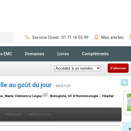
Service Client : 01 71 16 55 99
Mes alertes
Rechercher
és EMC
Domaines
Livres
Compléments
S'abonner
lle au goût du jour
- 04/07/25
ue
, Marie-Clémence Leguy
:
Biologiste, UF d’Hormonologie – Hôpital
Tableaux
Références
B