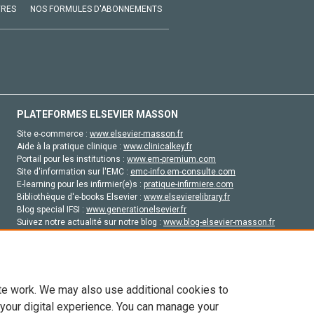
VRES
NOS FORMULES D'ABONNEMENTS
PLATEFORMES ELSEVIER MASSON
Site e-commerce :
www.elsevier-masson.fr
Aide à la pratique clinique :
www.clinicalkey.fr
Portail pour les institutions :
www.em-premium.com
Site d'information sur l'EMC :
emc-info.em-consulte.com
E-learning pour les infirmier(e)s :
pratique-infirmiere.com
Bibliothèque d'e-books Elsevier :
www.elsevierelibrary.fr
Blog special IFSI :
www.generationelsevier.fr
Suivez notre actualité sur notre blog :
www.blog-elsevier-masson.fr
Site d'emploi en santé :
emploisante.com
te work. We may also use additional cookies to
 your digital experience. You can manage your