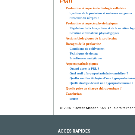
Plan
Prolactine et aspects de biologie cellulaire
Synthèse de la prolactine et isoformes sanguines
Structure du récepteur
Prolactine et aspects physiologiques
Régulation de la biosynthèse et de la sécrétion hy
Sécrétion et variations physiologiques
Actions biologiques de la prolactine
Dosages de la prolactine
Conditions de prélèvement
Techniques de dosage
Interférences analytiques
Aspects pathologiques
Quand doser la PRL ?
Quel seuil d’hyperprolactinémie considérer ?
Quelles sont les étiologies d’une hyperprolactiném
Quelle stratégie devant une hyperprolactinémie ?
Quelle prise en charge thérapeutique ?
Conclusion
source
© 2025 Elsevier Masson SAS. Tous droits réser
ACCÈS RAPIDES