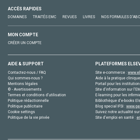
ACCÈS RAPIDES
DOMAINES
TRAITÉS EMC
REVUES
LIVRES
NOS FORMULES D'AB
MON COMPTE
CRÉER UN COMPTE
AIDE & SUPPORT
PLATEFORMES ELSE
Contactez-nous / FAQ
Site e-commerce :
www.el
Qui sommes-nous ?
Aide à la pratique clinique
Mentions légales
Portail pour les institution
© - Avertissements
Site d'information sur l'E
Termes et conditions d'utilisation
E-learning pour les infirmi
Politique rédactionnelle
Bibliothèque d'e-books Els
Politique publicitaire
Blog special IFSI :
www.gen
Cookie settings
Suivez notre actualité sur
Politique de la vie privée
Site d'emploi en santé :
e