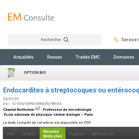
Rechercher
Service C
Rechercher
Actualités
Revues
Traités EMC
Domaines
OPTION BIO
Endocardites à streptocoques ou entérocoq
04/07/25
Doi : 10.1016/S0992-5945(25)74814-X
Chantal Bertholom
:
Professeur de microbiologie
École nationale de physique-chimie-biologie – Paris
Le texte complet de cet article est disponible en PDF.
Résumé
PDF
Article
Figures
Références
Mots clés