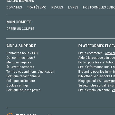
ACCÈS RAPIDES
DOMAINES
TRAITÉS EMC
REVUES
LIVRES
NOS FORMULES D'AB
MON COMPTE
CRÉER UN COMPTE
AIDE & SUPPORT
PLATEFORMES ELSE
Contactez-nous / FAQ
Site e-commerce :
www.el
Qui sommes-nous ?
Aide à la pratique clinique
Mentions légales
Portail pour les institution
© - Avertissements
Site d'information sur l'E
Termes et conditions d'utilisation
E-learning pour les infirmi
Politique rédactionnelle
Bibliothèque d'e-books Els
Politique publicitaire
Blog special IFSI :
www.gen
Cookie settings
Suivez notre actualité sur
Politique de la vie privée
Site d'emploi en santé :
e