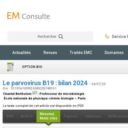
Rechercher
Service C
Rechercher
Actualités
Revues
Traités EMC
Domaines
OPTION BIO
Le parvovirus B19 : bilan 2024
- 04/07/25
Doi : 10.1016/S0992-5945(25)74815-1
Chantal Bertholom
:
Professeur de microbiologie
École nationale de physique-chimie-biologie – Paris
Le texte complet de cet article est disponible en PDF.
Résumé
PDF
Article
Figures
Tableaux
Référence
Mots clés