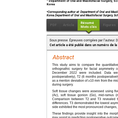
Department of Oral and Maxillofacial Surgery, Sch
Korea
⁎
Corresponding author at: Department of Oral and Maxill
Korea.Department of Oral and Maxillofacial Surgery, S
Résumé
PDF
Article
Figures
Mots clés
Sous presse. Épreuves corrigées par l'auteur. D
Cet article a été publié dans un numéro de la
Abstract
This study aims to compare the quantitativ
orthognathic surgery for facial asymmetry 
December 2022 were included. Data were
postoperatively), T2 (6 months postoperative
as a menton deviation of ≥10 mm from the midsa
during surgery.
Soft tissue changes were assessed using fiv
(Ac), soft tissue gonion (Go), mid-ramus (
Comparison between T2 and T3 revealed that 
differences. T3 demonstrated the lowest asym
side exhibited the most pronounced changes, 
These findings provide insight into the morph
may assist in predicting postoperative outcom