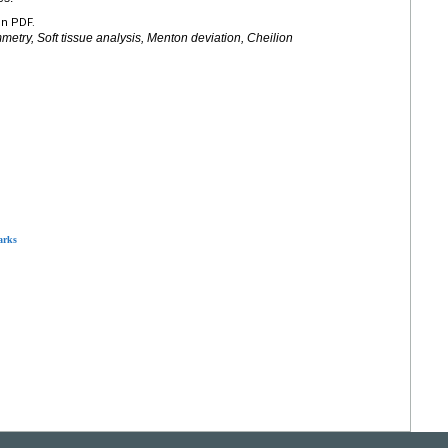
en PDF.
metry, Soft tissue analysis, Menton deviation, Cheilion
arks