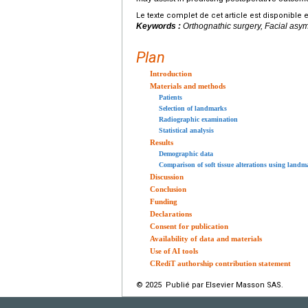
Le texte complet de cet article est disponible 
Keywords :
Orthognathic surgery, Facial asym
Plan
Introduction
Materials and methods
Patients
Selection of landmarks
Radiographic examination
Statistical analysis
Results
Demographic data
Comparison of soft tissue alterations using landm
Discussion
Conclusion
Funding
Declarations
Consent for publication
Availability of data and materials
Use of AI tools
CRediT authorship contribution statement
© 2025 Publié par Elsevier Masson SAS.