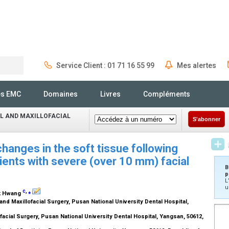
Service Client : 01 71 16 55 99
Mes alertes
Rechercher
és EMC
Domaines
Livres
Compléments
L AND MAXILLOFACIAL
S'abonner
hanges in the soft tissue following
ients with severe (over 10 mm) facial
B
p
L
u
c
,
⁎
k Hwang
and Maxillofacial Surgery, Pusan National University Dental Hospital,
acial Surgery, Pusan National University Dental Hospital, Yangsan, 50612,