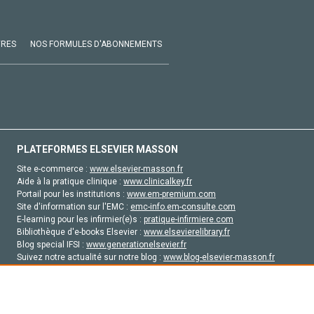
VRES
NOS FORMULES D'ABONNEMENTS
PLATEFORMES ELSEVIER MASSON
Site e-commerce :
www.elsevier-masson.fr
Aide à la pratique clinique :
www.clinicalkey.fr
Portail pour les institutions :
www.em-premium.com
Site d'information sur l'EMC :
emc-info.em-consulte.com
E-learning pour les infirmier(e)s :
pratique-infirmiere.com
Bibliothèque d'e-books Elsevier :
www.elsevierelibrary.fr
Blog special IFSI :
www.generationelsevier.fr
Suivez notre actualité sur notre blog :
www.blog-elsevier-masson.fr
Site d'emploi en santé :
emploisante.com