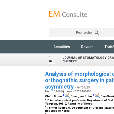
Rechercher
Actualités
Revues
Trait
JOURNAL OF STOMATOLOGY ORA
SURGERY
Analysis of morphological c
orthognathic surgery in pat
asymmetry
- 04/07/25
Doi : 10.1016/j.jormas.2025.102480
a
b
Chiho Moon
, Changmo Sohn
, Dae-Seo
a
Clinical assistant professor, Department of Oral 
Yangsan, 50612, Republic of Korea
b
Former Resident, Department of Oral and Maxillof
Republic of Korea
c