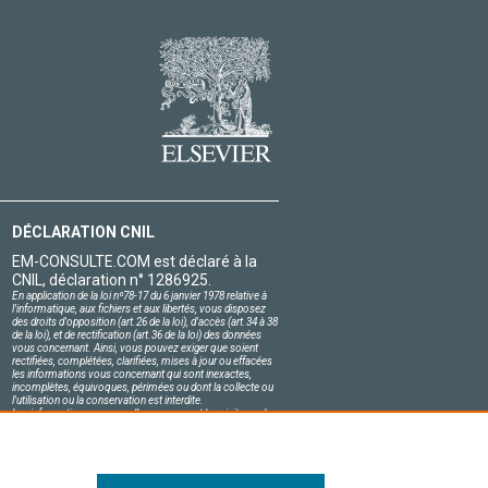
DÉCLARATION CNIL
EM-CONSULTE.COM est déclaré à la
CNIL, déclaration n° 1286925.
En application de la loi nº78-17 du 6 janvier 1978 relative à
l'informatique, aux fichiers et aux libertés, vous disposez
des droits d'opposition (art.26 de la loi), d'accès (art.34 à 38
de la loi), et de rectification (art.36 de la loi) des données
vous concernant. Ainsi, vous pouvez exiger que soient
rectifiées, complétées, clarifiées, mises à jour ou effacées
les informations vous concernant qui sont inexactes,
incomplètes, équivoques, périmées ou dont la collecte ou
l'utilisation ou la conservation est interdite.
Les informations personnelles concernant les visiteurs de
notre site, y compris leur identité, sont confidentielles.
Le responsable du site s'engage sur l'honneur à respecter
les conditions légales de confidentialité applicables en
France et à ne pas divulguer ces informations à des tiers.