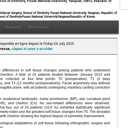
ool of Dentistry, Pusan National University, Yangsan, 50612, Republic of
ofacial Surgery, School of Dentistry, Pusan National University, Yangsan, Republic of
chool of DentistryPusan National UniversityYangsanRepublic of Korea
Tableaux
Références
isponible en ligne depuis le Friday 04 July 2025
 revue,
cliquez ici pour y accéder
e differences in soft tissue changes among patients who underwent
correction. A total of 24 patients treated between January 2015 and
 collected at four time points: T0 (preoperative), T1 (3 days
ly), and T3 (12 months postoperatively). Facial asymmetry was defined
gittal plane, with all patients undergoing maxillary canting correction
e anatomical landmarks: malar prominence (MP), alar curvature point
mR), and cheilion (Ch). No sex-related differences were observed.
four out of 24 patients (16.6 %) exhibited statistically significant
metry index and the greatest soft tissue changes from T0. The deviated
with cheilion showing the highest degree of symmetry improvement.
ological adaptations of soft tissue following orthognathic surgery and
es.