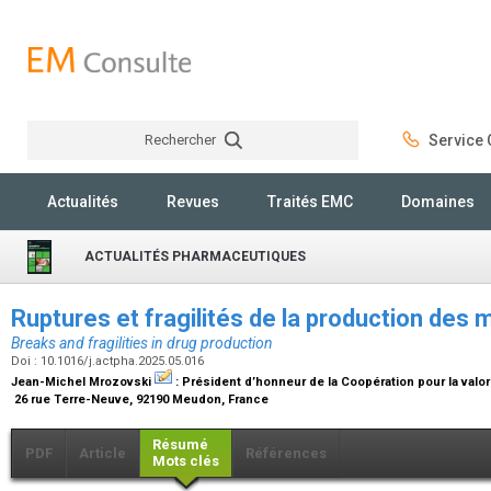
Rechercher
Service C
Rechercher
Actualités
Revues
Traités EMC
Domaines
ACTUALITÉS PHARMACEUTIQUES
Ruptures et fragilités de la production de
Breaks and fragilities in drug production
Doi : 10.1016/j.actpha.2025.05.016
Jean-Michel Mrozovski
:
Président d’honneur de la Coopération pour la valori
26 rue Terre-Neuve, 92190 Meudon, France
Résumé
PDF
Article
Références
Mots clés