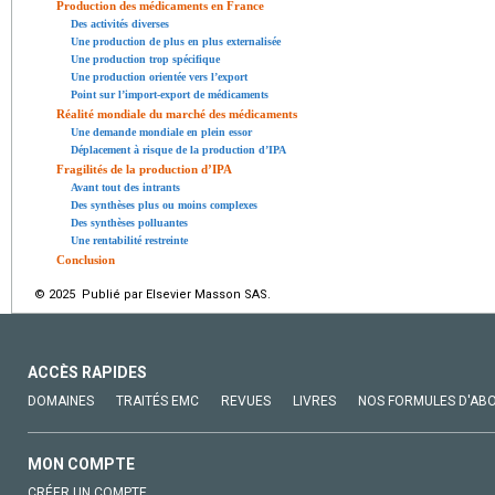
Production des médicaments en France
Des activités diverses
Une production de plus en plus externalisée
Une production trop spécifique
Une production orientée vers l’export
Point sur l’import-export de médicaments
Réalité mondiale du marché des médicaments
Une demande mondiale en plein essor
Déplacement à risque de la production d’IPA
Fragilités de la production d’IPA
Avant tout des intrants
Des synthèses plus ou moins complexes
Des synthèses polluantes
Une rentabilité restreinte
Conclusion
© 2025 Publié par Elsevier Masson SAS.
ACCÈS RAPIDES
DOMAINES
TRAITÉS EMC
REVUES
LIVRES
NOS FORMULES D'AB
MON COMPTE
CRÉER UN COMPTE