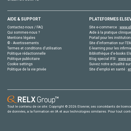
AIDE & SUPPORT
PLATEFORMES ELSE
Contactez-nous / FAQ
Site e-commerce :
www.el
Qui sommes-nous ?
Aide à la pratique clinique
Mentions légales
Portail pour les institution
© - Avertissements
Site d'information sur l'E
Termes et conditions d'utilisation
E-learning pour les infirmi
Politique rédactionnelle
Bibliothèque d'e-books Els
Politique publicitaire
Blog special IFSI :
www.gen
Cookie settings
Suivez notre actualité sur
Politique de la vie privée
Site d'emploi en santé :
e
Tout le contenu de ce site: Copyright © 2026 Elsevier, ses concédants de licence e
de données, a la formation en IA et aux technologies similaires. Pour tout con