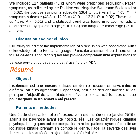
We included 127 patients (41 of whom were prescribed seclusion). Patien
symptoms, as indicated by the Positive And Negative Syndrome Scale total s
=
0.02), the positive symptoms subscale (28.4
±
8.89 vs 24
±
7.63;
P
=
symptoms subscale (48.3
±
12.03 vs 41.9
±
12.21;
P
=
0.02). These pati
vs 4.7%;
P
<
0.01) and a statistical trend was found in relation to judic
differences in symptomatology (
P
=
0.03) and language knowledge (
P
=
analysis.
Discussion and conclusion
Our study found that the implementation of a seclusion was associated with 
of knowledge of the French language. Particular attention should therefore be
to use de-escalation techniques and provide comprehensible explanations to
Le texte complet de cet article est disponible en PDF.
Résumé
Objectif
L’isolement est une mesure utilisée en dernier recours en psychiatrie p
d’hétéro- ou auto-agressivité. Cependant, peu d’études ont investigué les
pratique. L’objectif de cette étude est d’évaluer les caractéristiques clini
pour lesquels un isolement a été prescrit.
Patients et méthodes
Une étude observationnelle rétrospective a été menée entre janvier 2019 
atteints de psychose ayant été hospitalisés. Les caractéristiques cliniq
psychopathologiques ont été comparés entre les patients ayant nécessité un
logistique binaire prenant en compte le genre, l’âge, la sévérité des s
française et les antécédents judiciaires a été réalisée.