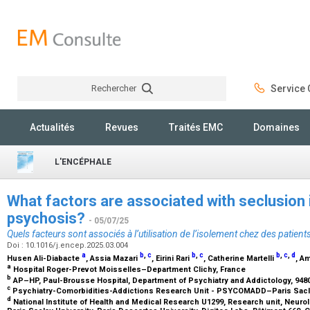
Rechercher
Service C
Rechercher
Actualités
Revues
Traités EMC
Domaines
L'ENCÉPHALE
What factors are associated with seclusion i
psychosis?
- 05/07/25
Quels facteurs sont associés à l’utilisation de l’isolement chez des patien
Doi : 10.1016/j.encep.2025.03.004
a
b
,
c
b
,
c
b
,
c
,
d
Husen Ali-Diabacte
, Assia Mazari
, Eirini Rari
, Catherine Martelli
, A
a
Hospital Roger-Prevot Moisselles–Department Clichy, France
b
AP–HP, Paul-Brousse Hospital, Department of Psychiatry and Addictology, 94800
c
Psychiatry-Comorbidities-Addictions Research Unit - PSYCOMADD–Paris Saclay 
d
National Institute of Health and Medical Research U1299, Research unit, Neuro