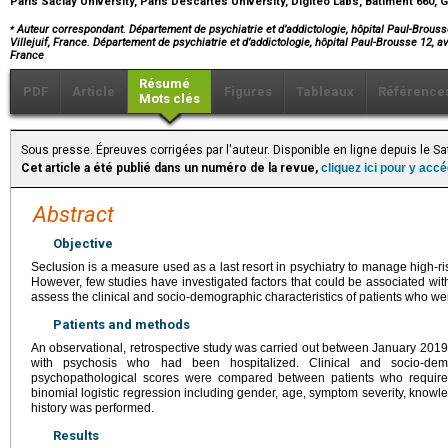
Paris Saclay University, Paris Descartes University, Digiteo Labs, Bâtiment 660, 
⁎
Auteur correspondant. Département de psychiatrie et d’addictologie, hôpital Paul-Brousse
Villejuif, France. Département de psychiatrie et d’addictologie, hôpital Paul-Brousse 12, a
France
Résumé
PDF
Article
Figures
Tableaux
Référence
Mots clés
Sous presse. Épreuves corrigées par l'auteur. Disponible en ligne depuis le S
Cet article a été publié dans un numéro de la revue,
cliquez ici pour y acc
Abstract
Objective
Seclusion is a measure used as a last resort in psychiatry to manage high-risk
However, few studies have investigated factors that could be associated with
assess the clinical and socio-demographic characteristics of patients who we
Patients and methods
An observational, retrospective study was carried out between January 201
with psychosis who had been hospitalized. Clinical and socio-demo
psychopathological scores were compared between patients who require
binomial logistic regression including gender, age, symptom severity, knowl
history was performed.
Results