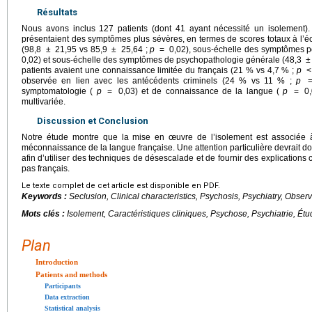
Résultats
Nous avons inclus 127 patients (dont 41 ayant nécessité un isolement).
présentaient des symptômes plus sévères, en termes de scores totaux à l’éc
(98,8
±
21,95 vs 85,9
±
25,64 ;
p
=
0,02), sous-échelle des symptômes po
0,02) et sous-échelle des symptômes de psychopathologie générale (48,3
patients avaient une connaissance limitée du français (21 % vs 4,7 % ;
p
observée en lien avec les antécédents criminels (24 % vs 11 % ;
p
symptomatologie (
p
=
0,03) et de connaissance de la langue (
p
=
0
multivariée.
Discussion et Conclusion
Notre étude montre que la mise en œuvre de l’isolement est associée 
méconnaissance de la langue française. Une attention particulière devrait do
afin d’utiliser des techniques de désescalade et de fournir des explications
pas français.
Le texte complet de cet article est disponible en PDF.
Keywords :
Seclusion, Clinical characteristics, Psychosis, Psychiatry, Obser
Mots clés :
Isolement, Caractéristiques cliniques, Psychose, Psychiatrie, Ét
Plan
Introduction
Patients and methods
Participants
Data extraction
Statistical analysis