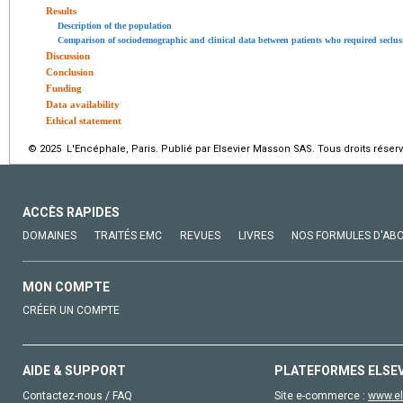
Results
Description of the population
Comparison of sociodemographic and clinical data between patients who required seclu
Discussion
Conclusion
Funding
Data availability
Ethical statement
© 2025 L'Encéphale, Paris. Publié par Elsevier Masson SAS. Tous droits réserv
ACCÈS RAPIDES
DOMAINES
TRAITÉS EMC
REVUES
LIVRES
NOS FORMULES D'AB
MON COMPTE
CRÉER UN COMPTE
AIDE & SUPPORT
PLATEFORMES ELSE
Contactez-nous / FAQ
Site e-commerce :
www.el