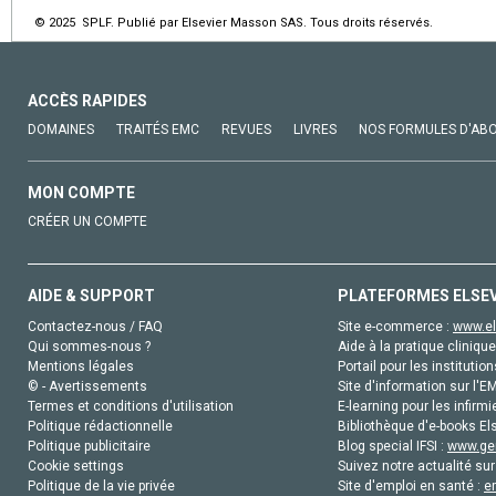
© 2025 SPLF. Publié par Elsevier Masson SAS. Tous droits réservés.
ACCÈS RAPIDES
DOMAINES
TRAITÉS EMC
REVUES
LIVRES
NOS FORMULES D'AB
MON COMPTE
CRÉER UN COMPTE
AIDE & SUPPORT
PLATEFORMES ELSE
Contactez-nous / FAQ
Site e-commerce :
www.el
Qui sommes-nous ?
Aide à la pratique clinique
Mentions légales
Portail pour les institution
© - Avertissements
Site d'information sur l'E
Termes et conditions d'utilisation
E-learning pour les infirmi
Politique rédactionnelle
Bibliothèque d'e-books Els
Politique publicitaire
Blog special IFSI :
www.gen
Cookie settings
Suivez notre actualité sur
Politique de la vie privée
Site d'emploi en santé :
e