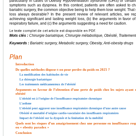
particularly in cases of Obesity Hypoventilation Syndrome (OHS) or certain
symptoms such as dyspnea. In this context, patients are often asked to cha
bariatric surgery, the common objective being to help them lose weight. That 
loss always desirable? In the present review of relevant articles, we repo
achieving significant and lasting weight loss, (b) the arguments in favor of
respiratory failure, and (c) the arguments suggesting a need for caution.
Le texte complet de cet article est disponible en PDF.
Mots clés :
Chirurgie bariatrique, Chirurgie métabolique, Obésité, Traiteme
Keywords :
Bariatric surgery, Metabolic surgery, Obesity, Anti-obesity drugs
Plan
Introduction
De quelles méthodes dispose-t-on pour perdre du poids en 2025 ?
La modification des habitudes de vie
La chirurgie bariatrique
Les traitements médicamenteux de l’obésité
Arguments en faveur de l’obtention d’une perte de poids chez les sujets ayant u
obésité
L’obésité est à l’origine de l’insuffisance respiratoire chronique
L’asthme
L’obésité peut aggraver une insuffisance respiratoire chronique d’une autre cause
Obésité et mortalité d’origine cardio-vasculaire des insuffisants respiratoires
Impact de l’obésité sur la dyspnée et la limitation de la mobilité
Quels sont les risques d’un amaigrissement chez une personne en insuffisance res
ou « obesity paradox »
Conclusion