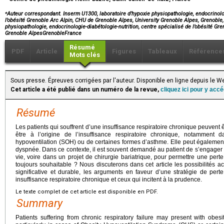
⁎
Auteur correspondant. Inserm U1300, laboratoire d’hypoxie physiopathologie, endocrinolog
l’obésité Grenoble Arc Alpin, CHU de Grenoble Alpes, University Grenoble Alpes, Grenoble
physiopathologie, endocrinologie-diabétologie-nutrition, centre spécialisé de l’obésité Gr
Grenoble AlpesGrenobleFrance
Résumé
PDF
Article
Figures
Tableaux
Référence
Mots clés
Sous presse. Épreuves corrigées par l'auteur. Disponible en ligne depuis le
Cet article a été publié dans un numéro de la revue,
cliquez ici pour y acc
Résumé
Les patients qui souffrent d’une insuffisance respiratoire chronique peuvent ê
être à l’origine de l’insuffisance respiratoire chronique, notamment
hypoventilation (SOH) ou de certaines formes d’asthme. Elle peut égaleme
dyspnée. Dans ce contexte, il est souvent demandé au patient de s’engager
vie, voire dans un projet de chirurgie bariatrique, pour permettre une perte
toujours souhaitable ? Nous discuterons dans cet article les possibilités a
significative et durable, les arguments en faveur d’une stratégie de per
insuffisance respiratoire chronique et ceux qui incitent à la prudence.
Le texte complet de cet article est disponible en PDF.
Summary
Patients suffering from chronic respiratory failure may present with obesi