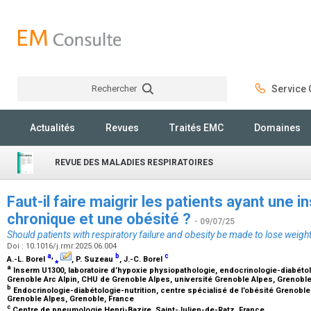
Rechercher
Service C
Rechercher
Actualités
Revues
Traités EMC
Domaines
REVUE DES MALADIES RESPIRATOIRES
Faut-il faire maigrir les patients ayant une i
chronique et une obésité ?
- 09/07/25
Should patients with respiratory failure and obesity be made to lose weigh
Doi : 10.1016/j.rmr.2025.06.004
a
,
b
c
A.-L. Borel
⁎
, P. Suzeau
, J.-C. Borel
a
Inserm U1300, laboratoire d’hypoxie physiopathologie, endocrinologie-diabétolo
Grenoble Arc Alpin, CHU de Grenoble Alpes, université Grenoble Alpes, Grenobl
b
Endocrinologie-diabétologie-nutrition, centre spécialisé de l’obésité Grenoble
Grenoble Alpes, Grenoble, France
c
Centre de pneumologie Henri-Bazire, Saint-Julien-de-Ratz, France