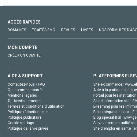
ACCÈS RAPIDES
DOMAINES
TRAITÉS EMC
REVUES
LIVRES
NOS FORMULES D'AB
MON COMPTE
CRÉER UN COMPTE
AIDE & SUPPORT
PLATEFORMES ELSE
Contactez-nous / FAQ
Site e-commerce :
www.el
Qui sommes-nous ?
Aide à la pratique clinique
Mentions légales
Portail pour les institution
© - Avertissements
Site d'information sur l'E
Termes et conditions d'utilisation
E-learning pour les infirmi
Politique rédactionnelle
Bibliothèque d'e-books Els
Politique publicitaire
Blog special IFSI :
www.gen
Cookie settings
Suivez notre actualité sur
Politique de la vie privée
Site d'emploi en santé :
e