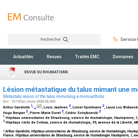
Rechercher
Service C
Rechercher
Actualités
Revues
Traités EMC
Domaines
REVUE DU RHUMATISME
Lésion métastatique du talus mimant une m
Metastatic lesion of the talus mimicking a monoarthritis
Doi : 10.1016/j.rhum.2025.06.003
1
,
2
2
Arthur Gandiolle
⁎
, Louis Jaulmes
, Lionel Spielmann
, Laura Lou Widawsk
2
2
2
Hugo Bergier
, Pierre-Marie Duret
, Cédric Sztejkowski
1
Hôpitaux universitaires de Strasbourg, service de rhumatologie, Hautepierre, 
2
Hôpitaux civils de Colmar, service de rhumatologie, 39, avenue de la Liberté, 6
⁎
Arthur Gandiolle, Hôpitaux universitaires de Strasbourg, service de rhumatologie, Hautep
France. Hôpitaux universitaires de Strasbourg, service de rhumatologie Hautepierre, 1, 