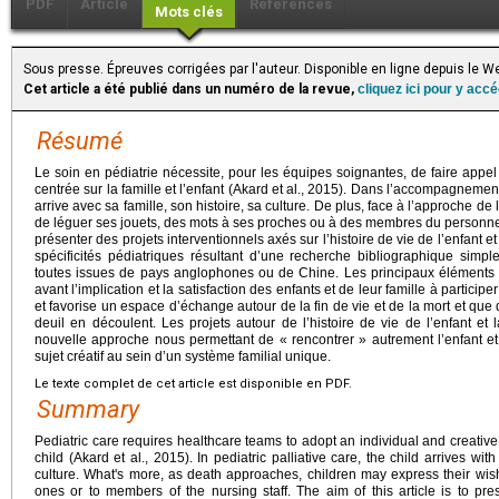
PDF
Article
Références
Mots clés
Sous presse. Épreuves corrigées par l'auteur. Disponible en ligne depuis le
Cet article a été publié dans un numéro de la revue,
cliquez ici pour y acc
Résumé
Le soin en pédiatrie nécessite, pour les équipes soignantes, de faire appel
centrée sur la famille et l’enfant (Akard et al., 2015). Dans l’accompagnement 
arrive avec sa famille, son histoire, sa culture. De plus, face à l’approche de 
de léguer ses jouets, des mots à ses proches ou à des membres du personnel s
présenter des projets interventionnels axés sur l’histoire de vie de l’enfant et
spécificités pédiatriques résultant d’une recherche bibliographique simpl
toutes issues de pays anglophones ou de Chine. Les principaux éléments
avant l’implication et la satisfaction des enfants et de leur famille à particip
et favorise un espace d’échange autour de la fin de vie et de la mort et que
deuil en découlent. Les projets autour de l’histoire de vie de l’enfant et
nouvelle approche nous permettant de « rencontrer » autrement l’enfant et 
sujet créatif au sein d’un système familial unique.
Le texte complet de cet article est disponible en PDF.
Summary
Pediatric care requires healthcare teams to adopt an individual and creativ
child (Akard et al., 2015). In pediatric palliative care, the child arrives with
culture. What's more, as death approaches, children may express their wish
ones or to members of the nursing staff. The aim of this article is to pre