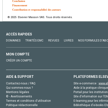
Conclusion
Financement
Contribution et responsabilité des auteurs
© 2025 Elsevier Masson SAS. Tous droits réservés.
ACCÈS RAPIDES
DOMAINES
TRAITÉS EMC
REVUES
LIVRES
NOS FORMULES D'AB
MON COMPTE
CRÉER UN COMPTE
AIDE & SUPPORT
PLATEFORMES ELSE
Contactez-nous / FAQ
Site e-commerce :
www.el
Qui sommes-nous ?
Aide à la pratique clinique
Mentions légales
Portail pour les institution
© - Avertissements
Site d'information sur l'E
Termes et conditions d'utilisation
E-learning pour les infirmi
Politique rédactionnelle
Bibliothèque d'e-books Els