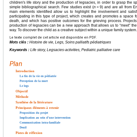
children's life story and the production of legsacies, in order to grasp the sp
simple bibliographical search. Few studies exist (
n
=
9) and are all from E
main elements identified allow us to highlight the involvement and satisfa
participating in this type of project, which creates and promotes a space 
death, and which has positive outcomes for the grieving process. Projects 
production of legsacies can be a new approach that allows us to “meet” the c
way. To discover the child as a creative subject within a unique family system.
Le texte complet de cet article est disponible en PDF.
Mots clés :
Histoire de vie, Legs, Soins palliatifs pédiatriques
Keywords :
Life story, Legsacies-activities, Pediatric palliative care
Plan
Introduction
La fin de la vie en pédiatrie
Perception de la mort
Le legs
Objectif
Méthode
Synthèse de la littérature
Principaux éléments à retenir
Proposition du projet
Implication au sein d’une intervention
Communication intra-familiale
Deuil
Pistes de réflexion