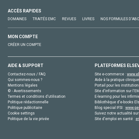
ACCÈS RAPIDES
DOMAINES
TRAITÉS EMC
REVUES
LIVRES
NOS FORMULES D'AB
MON COMPTE
CRÉER UN COMPTE
AIDE & SUPPORT
PLATEFORMES ELSE
Contactez-nous / FAQ
Site e-commerce :
www.el
Qui sommes-nous ?
Aide à la pratique clinique
Mentions légales
Portail pour les institution
© - Avertissements
Site d'information sur l'E
Termes et conditions d'utilisation
E-learning pour les infirmi
Politique rédactionnelle
Bibliothèque d'e-books Els
Politique publicitaire
Blog special IFSI :
www.gen
Cookie settings
Suivez notre actualité sur
Politique de la vie privée
Site d'emploi en santé :
e