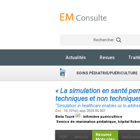
Rechercher
Actualités
Revues
Trait
SOINS PÉDIATRIE/PUÉRICULTURE
« La simulation en santé per
techniques et non technique
“Simulation in healthcare enables us to addre
Doi : 10.1016/j.spp.2025.05.007
Binta Touré
:
Infirmière puéricultrice
Service de réanimation pédiatrique, hôpital Rober
Résumé
PDF
Article
Référen
Mots clés