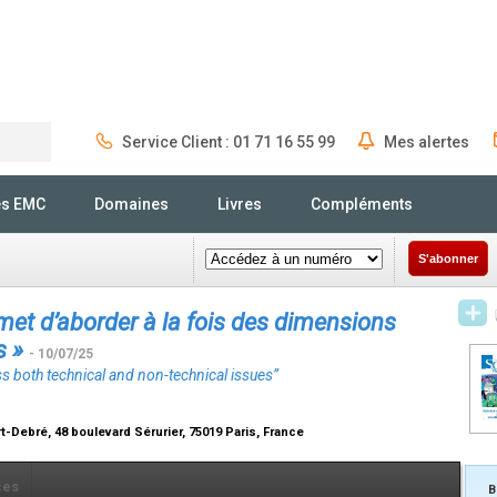
Service Client : 01 71 16 55 99
Mes alertes
Rechercher
és EMC
Domaines
Livres
Compléments
S'abonner
met d’aborder à la fois des dimensions
s »
- 10/07/25
ss both technical and non-technical issues”
t-Debré, 48 boulevard Sérurier, 75019 Paris, France
ces
B