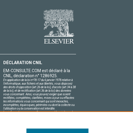
DÉCLARATION CNIL
EM-CONSULTE.COM est déclaré à la
CNIL, déclaration n° 1286925.
En application de la loi nº78-17 du 6 janvier 1978 relative à
l'informatique, aux fichiers et aux libertés, vous disposez
des droits d'opposition (art.26 de la loi), d'accès (art.34 à 38
de la loi), et de rectification (art.36 de la loi) des données
vous concernant. Ainsi, vous pouvez exiger que soient
rectifiées, complétées, clarifiées, mises à jour ou effacées
les informations vous concernant qui sont inexactes,
incomplètes, équivoques, périmées ou dont la collecte ou
l'utilisation ou la conservation est interdite.
Les informations personnelles concernant les visiteurs de
notre site, y compris leur identité, sont confidentielles.
Le responsable du site s'engage sur l'honneur à respecter
les conditions légales de confidentialité applicables en
France et à ne pas divulguer ces informations à des tiers.