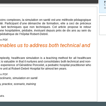
p
L
u
u moins complexes, la simulation en santé est une méthode pédagogique
té. Participant d’une démarche de formation, elle a ceci de précieux
s tant techniques que non techniques. Cet article propose le retour
nne hospitalière, pédiatre, évoluant depuis près de dix ans au sein du
pédiatrique de l’hôpital Robert-Debré.
en PDF.
enables us to address both technical and
plexity, healthcare simulation is a teaching method for all healthcare
t is valuable in that it nurtures and consolidates both technical and non-
e experience of Géraldine Poncelet, a pediatric hospital practitioner who
re unit at Robert-Debré Hospital for almost ten years.
en PDF.
, scénario, simulation en santé
y, practice, scenario, training
vés.