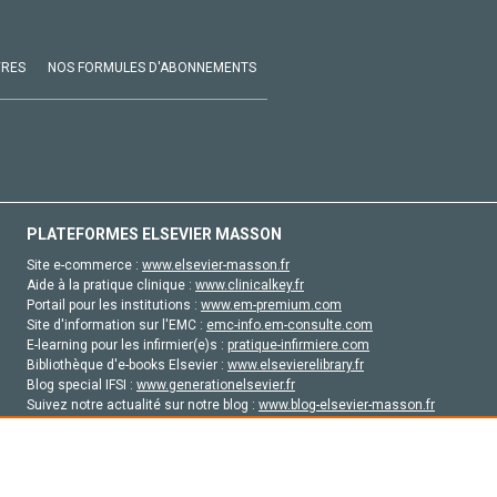
VRES
NOS FORMULES D'ABONNEMENTS
PLATEFORMES ELSEVIER MASSON
Site e-commerce :
www.elsevier-masson.fr
Aide à la pratique clinique :
www.clinicalkey.fr
Portail pour les institutions :
www.em-premium.com
Site d'information sur l'EMC :
emc-info.em-consulte.com
E-learning pour les infirmier(e)s :
pratique-infirmiere.com
Bibliothèque d'e-books Elsevier :
www.elsevierelibrary.fr
Blog special IFSI :
www.generationelsevier.fr
Suivez notre actualité sur notre blog :
www.blog-elsevier-masson.fr
Site d'emploi en santé :
emploisante.com