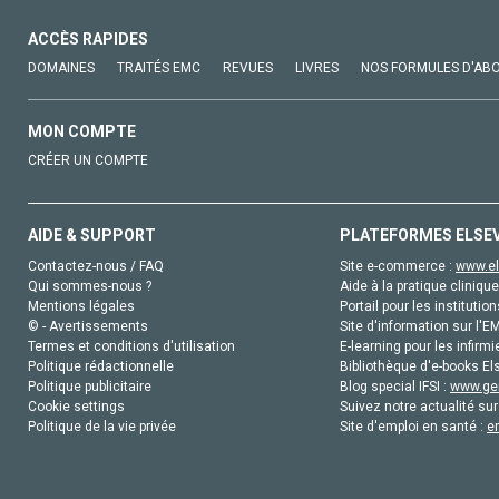
ACCÈS RAPIDES
DOMAINES
TRAITÉS EMC
REVUES
LIVRES
NOS FORMULES D'AB
MON COMPTE
CRÉER UN COMPTE
AIDE & SUPPORT
PLATEFORMES ELSE
Contactez-nous / FAQ
Site e-commerce :
www.el
Qui sommes-nous ?
Aide à la pratique clinique
Mentions légales
Portail pour les institution
© - Avertissements
Site d'information sur l'E
Termes et conditions d'utilisation
E-learning pour les infirmi
Politique rédactionnelle
Bibliothèque d'e-books Els
Politique publicitaire
Blog special IFSI :
www.gen
Cookie settings
Suivez notre actualité sur
Politique de la vie privée
Site d'emploi en santé :
e