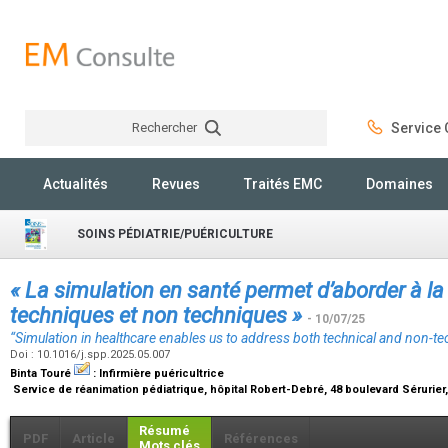
Rechercher
Service C
Rechercher
Actualités
Revues
Traités EMC
Domaines
SOINS PÉDIATRIE/PUÉRICULTURE
« La simulation en santé permet d’aborder à la
techniques et non techniques »
- 10/07/25
“Simulation in healthcare enables us to address both technical and non-te
Doi : 10.1016/j.spp.2025.05.007
Binta Touré
:
Infirmière puéricultrice
Service de réanimation pédiatrique, hôpital Robert-Debré, 48 boulevard Sérurier
Résumé
PDF
Article
Références
Mots clés