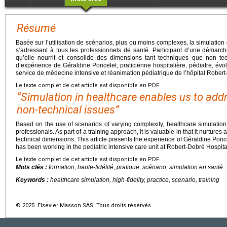
Résumé
Basée sur l’utilisation de scénarios, plus ou moins complexes, la simulati
s’adressant à tous les professionnels de santé. Participant d’une démarch
qu’elle nourrit et consolide des dimensions tant techniques que non tec
d’expérience de Géraldine Poncelet, praticienne hospitalière, pédiatre, év
service de médecine intensive et réanimation pédiatrique de l’hôpital Robert
Le texte complet de cet article est disponible en PDF.
“Simulation in healthcare enables us to add
non-technical issues”
Based on the use of scenarios of varying complexity, healthcare simulation
professionals. As part of a training approach, it is valuable in that it nurture
technical dimensions. This article presents the experience of Géraldine Poncel
has been working in the pediatric intensive care unit at Robert-Debré Hospital
Le texte complet de cet article est disponible en PDF.
Mots clés :
formation, haute-fidélité, pratique, scénario, simulation en santé
Keywords :
healthcare simulation, high-fidelity, practice, scenario, training
© 2025 Elsevier Masson SAS. Tous droits réservés.