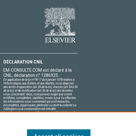
DÉCLARATION CNIL
EM-CONSULTE.COM est déclaré à la
CNIL, déclaration n° 1286925.
En application de la loi nº78-17 du 6 janvier 1978 relative à
l'informatique, aux fichiers et aux libertés, vous disposez
des droits d'opposition (art.26 de la loi), d'accès (art.34 à 38
de la loi), et de rectification (art.36 de la loi) des données
vous concernant. Ainsi, vous pouvez exiger que soient
rectifiées, complétées, clarifiées, mises à jour ou effacées
les informations vous concernant qui sont inexactes,
incomplètes, équivoques, périmées ou dont la collecte ou
l'utilisation ou la conservation est interdite.
Les informations personnelles concernant les visiteurs de
notre site, y compris leur identité, sont confidentielles.
Le responsable du site s'engage sur l'honneur à respecter
les conditions légales de confidentialité applicables en
France et à ne pas divulguer ces informations à des tiers.