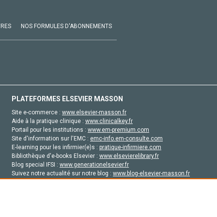
VRES
NOS FORMULES D'ABONNEMENTS
PLATEFORMES ELSEVIER MASSON
Site e-commerce :
www.elsevier-masson.fr
Aide à la pratique clinique :
www.clinicalkey.fr
Portail pour les institutions :
www.em-premium.com
Site d'information sur l'EMC :
emc-info.em-consulte.com
E-learning pour les infirmier(e)s :
pratique-infirmiere.com
Bibliothèque d'e-books Elsevier :
www.elsevierelibrary.fr
Blog special IFSI :
www.generationelsevier.fr
Suivez notre actualité sur notre blog :
www.blog-elsevier-masson.fr
Site d'emploi en santé :
emploisante.com