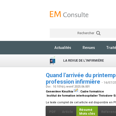
Rechercher
Actualités
Revues
Trait
LA REVUE DE L'INFIRMIÈRE
Quand l’arrivée du printem
profession infirmière
- 16/07/2
Doi : 10.1016/j.revinf.2025.06.001
Geneviève Kinuthia
:
Cadre formatrice
Institut de formation interhospitalier Théodore-
Le texte complet de cet article est disponible en P
Résumé
PDF
Article
Référen
Mots clés