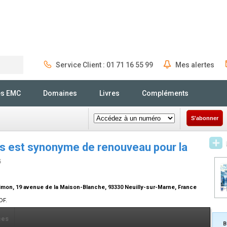
Service Client : 01 71 16 55 99
Mes alertes
Rechercher
és EMC
Domaines
Livres
Compléments
S'abonner
ps est synonyme de renouveau pour la
5
Simon, 19 avenue de la Maison-Blanche, 93330 Neuilly-sur-Marne, France
DF.
ces
B