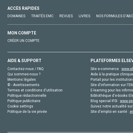
ACCÈS RAPIDES
DOMAINES
TRAITÉS EMC
REVUES
LIVRES
NOS FORMULES D'AB
MON COMPTE
CRÉER UN COMPTE
AIDE & SUPPORT
PLATEFORMES ELSE
Contactez-nous / FAQ
Site e-commerce :
www.el
Qui sommes-nous ?
Aide à la pratique clinique
Mentions légales
Portail pour les institution
© - Avertissements
Site d'information sur l'E
Termes et conditions d'utilisation
E-learning pour les infirmi
Politique rédactionnelle
Bibliothèque d'e-books Els
Politique publicitaire
Blog special IFSI :
www.gen
Cookie settings
Suivez notre actualité sur
Politique de la vie privée
Site d'emploi en santé :
e