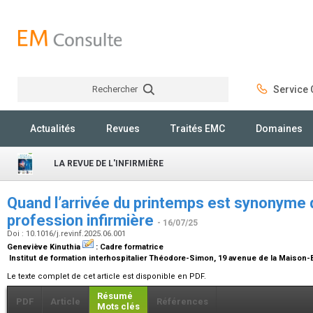
Rechercher
Service C
Rechercher
Actualités
Revues
Traités EMC
Domaines
LA REVUE DE L'INFIRMIÈRE
Quand l’arrivée du printemps est synonyme 
profession infirmière
- 16/07/25
Doi : 10.1016/j.revinf.2025.06.001
Geneviève Kinuthia
:
Cadre formatrice
Institut de formation interhospitalier Théodore-Simon, 19 avenue de la Maison-
Le texte complet de cet article est disponible en PDF.
Résumé
PDF
Article
Références
Mots clés